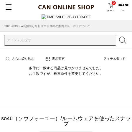
0
BRAND
カート
2026/07/29 ■【お知らせ】ヤマト運輸の配送遅延・停止について
2026/03/18 ■店舗受け取りサービスのご案内
さらに絞り込む
表示変更
アイテム数：
件
条件に一致する商品は見つかりませんでした。
お手数ですが、検索条件を変更してください。
sō4ū（ソウフォーユー）/ルームウェアを使ったスナッ
プ