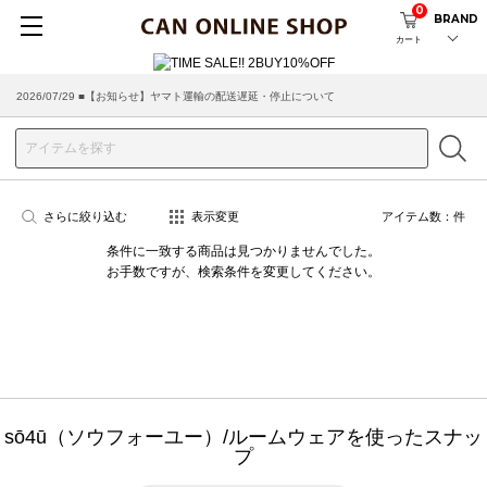
0
BRAND
カート
2026/07/29 ■【お知らせ】ヤマト運輸の配送遅延・停止について
2026/03/18 ■店舗受け取りサービスのご案内
さらに絞り込む
表示変更
アイテム数：
件
条件に一致する商品は見つかりませんでした。
お手数ですが、検索条件を変更してください。
sō4ū（ソウフォーユー）/ルームウェアを使ったスナッ
プ