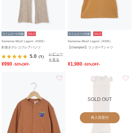
タイムセール対象
SALE
タイムセール対象
SALE
Samansa Mos2 Lagom（KIDS）
Samansa Mos2 Lagom（KIDS）
針抜きテレコフレアパンツ
【champion】リンガーTシャツ
レビュー
5.0
（1）
を見る
¥990
¥1,980
-50%OFF-
-50%OFF-
お気に入り
SOLD OUT
再入荷受付