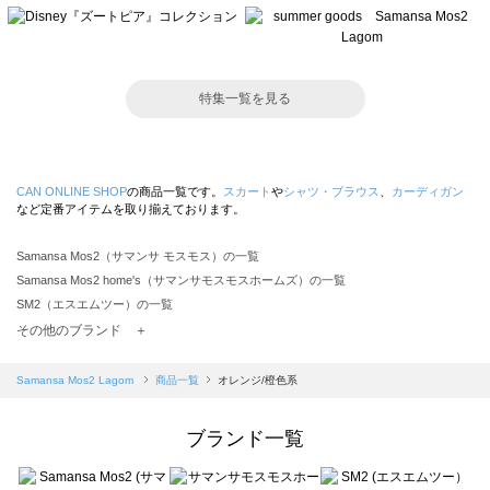
特集一覧を見る
CAN ONLINE SHOP
の商品一覧です。
スカート
や
シャツ・ブラウス
、
カーディガン
など定番アイテムを取り揃えております。
Samansa Mos2（サマンサ モスモス）の一覧
Samansa Mos2 home's（サマンサモスモスホームズ）の一覧
SM2（エスエムツー）の一覧
TSUHARU by Samansa Mos2（ツハルバイサマンサモスモス）の一覧
その他のブランド ＋
sm2rhythm（サマンサモスモス リズム）の一覧
Samansa Mos2 blue（サマンサモスモス ブルー）の一覧
Samansa Mos2 Lagom
商品一覧
オレンジ/橙色系
Samansa Mos2 Lagom（サマンサモスモス ラーゴム）の一覧
ehka sopo（エヘカソポ）の一覧
ブランド一覧
sō4ū（ソウフォーユー）の一覧
Te chichi（テチチ）の一覧