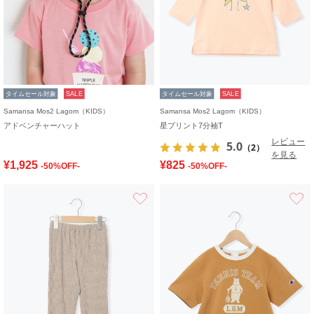
タイムセール対象
SALE
タイムセール対象
SALE
Samansa Mos2 Lagom（KIDS）
Samansa Mos2 Lagom（KIDS）
アドベンチャーハット
星プリント7分袖T
レビュー
5.0
（2）
を見る
¥1,925
¥825
-50%OFF-
-50%OFF-
お気に入り