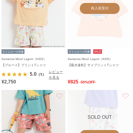
再入荷受付
タイムセール対象
タイムセール対象
SALE
Samansa Mos2 Lagom（KIDS）
Samansa Mos2 Lagom（KIDS）
【ブルーイ】プリントTシャツ
【吸水速乾】サメプリントTシャツ
レビュー
5.0
（1）
を見る
¥2,750
¥825
-50%OFF-
お気に入り
SOLD OUT