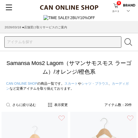
0
BRAND
カート
2026/03/18 ■店舗受け取りサービスのご案内
Samansa Mos2 Lagom（サマンサモスモス ラーゴ
ム）/オレンジ/橙色系
CAN ONLINE SHOP
の商品一覧です。
スカート
や
シャツ・ブラウス
、
カーディガ
ン
など定番アイテムを取り揃えております。
さらに絞り込む
表示変更
アイテム数：
20
件
お気に入り