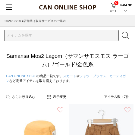
0
BRAND
カート
2026/03/18 ■店舗受け取りサービスのご案内
Samansa Mos2 Lagom（サマンサモスモス ラーゴ
ム）/ゴールド/金色系
CAN ONLINE SHOP
の商品一覧です。
スカート
や
シャツ・ブラウス
、
カーディガ
ン
など定番アイテムを取り揃えております。
さらに絞り込む
表示変更
アイテム数：
7
件
お気に入り