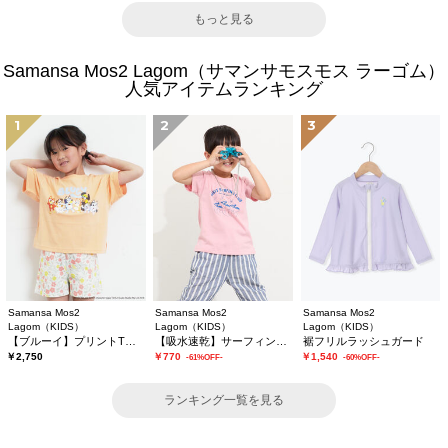
もっと見る
Samansa Mos2 Lagom（サマンサモスモス ラーゴム）
人気アイテムランキング
1
2
3
Samansa Mos2
Samansa Mos2
Samansa Mos2
Lagom（KIDS）
Lagom（KIDS）
Lagom（KIDS）
【ブルーイ】プリントTシャツ
【吸水速乾】サーフィンプリントTシャツ
裾フリルラッシュガード
￥2,750
￥770
￥1,540
-61%OFF-
-60%OFF-
ランキング一覧を見る