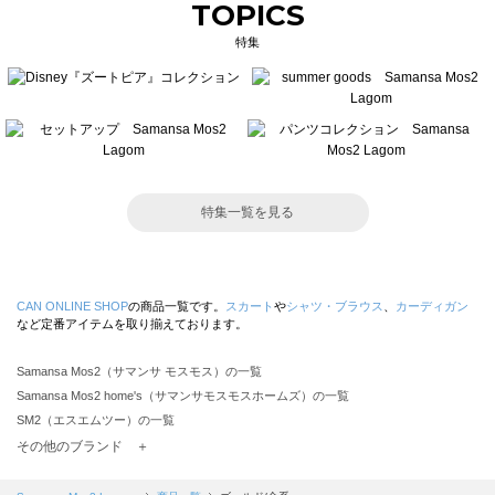
TOPICS
特集
特集一覧を見る
CAN ONLINE SHOP
の商品一覧です。
スカート
や
シャツ・ブラウス
、
カーディガン
など定番アイテムを取り揃えております。
Samansa Mos2（サマンサ モスモス）の一覧
Samansa Mos2 home's（サマンサモスモスホームズ）の一覧
SM2（エスエムツー）の一覧
TSUHARU by Samansa Mos2（ツハルバイサマンサモスモス）の一覧
その他のブランド ＋
sm2rhythm（サマンサモスモス リズム）の一覧
Samansa Mos2 blue（サマンサモスモス ブルー）の一覧