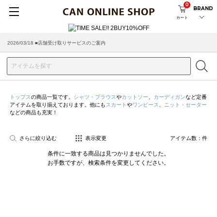
0
BRAND
カート
2026/03/18 ■店舗受け取りサービスのご案内
トップス
の商品一覧です。
シャツ・ブラウス
や
カットソー
、
カーディガン
など定番
アイテムを取り揃えております。他にも
スカート
や
ワンピース
、
ニット・セーター
などの商品も充実！
さらに絞り込む
表示変更
アイテム数：
件
条件に一致する商品は見つかりませんでした。
お手数ですが、検索条件を変更してください。