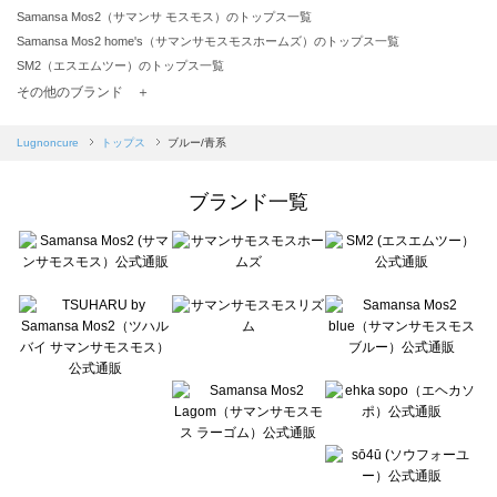
Samansa Mos2（サマンサ モスモス）のトップス一覧
Samansa Mos2 home's（サマンサモスモスホームズ）のトップス一覧
SM2（エスエムツー）のトップス一覧
TSUHARU by Samansa Mos2（ツハルバイサマンサモスモス）のトップス一覧
その他のブランド ＋
sm2rhythm（サマンサモスモス リズム）のトップス一覧
Samansa Mos2 blue（サマンサモスモス ブルー）のトップス一覧
Lugnoncure
トップス
ブルー/青系
Samansa Mos2 Lagom（サマンサモスモス ラーゴム）のトップス一覧
ehka sopo（エヘカソポ）のトップス一覧
ブランド一覧
sō4ū（ソウフォーユー）のトップス一覧
Te chichi（テチチ）のトップス一覧
Te chichi CLASSIC（テチチ クラシック）のトップス一覧
Te chichi TERRASSE（テチチ テラス）のトップス一覧
Lugnoncure（ルノンキュール）のトップス一覧
BETTY'S BLUE（べティーズブルー）のトップス一覧
Wpc.（ワールドパーティー）のトップス一覧