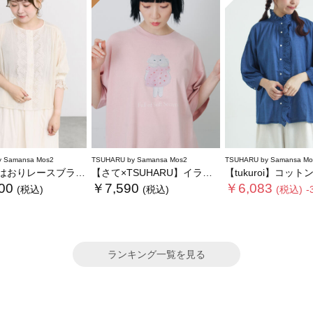
 Samansa Mos2
TSUHARU by Samansa Mos2
TSUHARU by Samansa Mo
おりレースブラウス
【さて×TSUHARU】イラスト柄プリントTシャツ
【tukuroi】コットンガーゼデニム
00
￥7,590
￥6,083
(税込)
(税込)
(税込)
-
ランキング一覧を見る