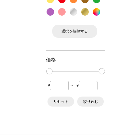
選択を解除する
価格
¥
~
¥
リセット
絞り込む