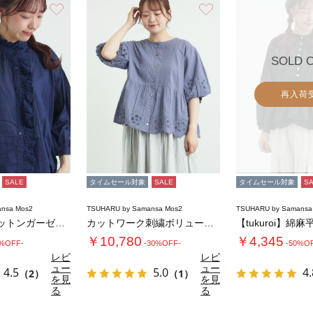
お気に入り
お気に入り
SOLD 
再入荷
SALE
タイムセール対象
SALE
タイムセール対象
S
nsa Mos2
TSUHARU by Samansa Mos2
TSUHARU by Samansa
【tukuroi】コットンガーゼデニムフリル…
カットワーク刺繍ボリューム袖ブラウス
￥10,780
￥4,345
0%OFF-
-30%OFF-
-50%O
レビ
レビ
ュー
ュー
4.5
5.0
4.
（2）
（1）
を見
を見
る
る