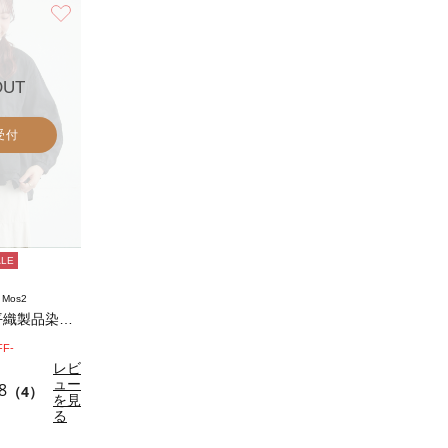
お気に入り
OUT
受付
ALE
 Mos2
【tukuroi】綿麻平織製品染めギャザーブ…
FF-
レビ
ュー
8
（4）
を見
る