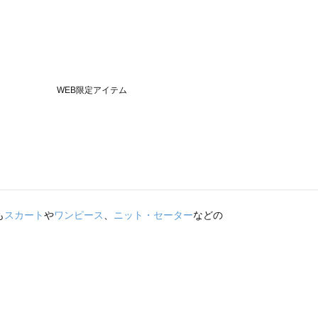
も
スカート
や
ワンピース
、
ニット・セーター
などの