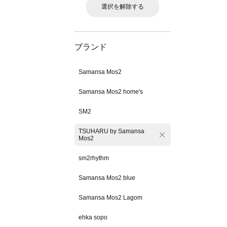
選択を解除する
ブランド
Samansa Mos2
Samansa Mos2 home's
SM2
TSUHARU by Samansa
Mos2
sm2rhythm
Samansa Mos2 blue
Samansa Mos2 Lagom
ehka sopo