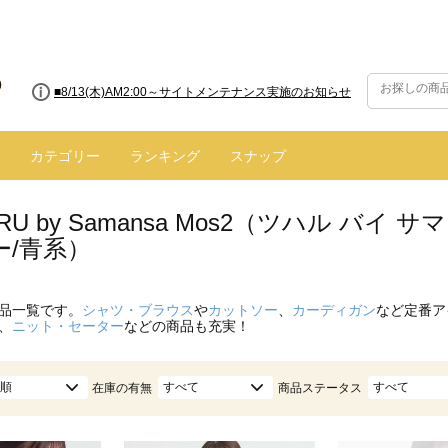
■8/13(木)AM2:00～サイトメンテナンス実施のお知らせ
カテゴリー
ランキング
スナップ
ARU by Samansa Mos2（ツハル バ
ー/青系）
品一覧です。
シャツ・ブラウス
や
カットソー
、
カーディガン
など定番ア
、
ニット・セーター
などの商品も充実！
順
すべて
すべて
在庫の有無
商品ステータス