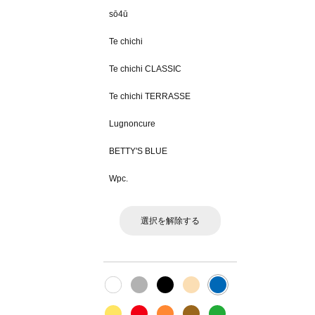
sō4ū
Te chichi
Te chichi CLASSIC
Te chichi TERRASSE
Lugnoncure
BETTY'S BLUE
Wpc.
選択を解除する