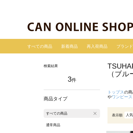
すべての商品
新着商品
再入荷商品
ブランド
TSUH
検索結果
（ブル
3
件
トップス
の商
や
ワンピース
商品タイプ
すべての商品
人気
表示順
通常商品