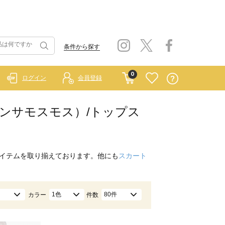
条件から探す
0
ログイン
会員登録
イ サマンサモスモス）/トップス
イテムを取り揃えております。他にも
スカート
1色
80件
カラー
件数