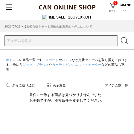
0
BRAND
カート
2026/07/29 ■【お知らせ】ヤマト運輸の配送遅延・停止について
2026/03/18 ■店舗受け取りサービスのご案内
ボトムス
の商品一覧です。
スカート
や
パンツ
など定番アイテムを取り揃えておりま
す。他にも
シャツ・ブラウス
や
カーディガン
、
ニット・セーター
などの商品も充
実！
さらに絞り込む
表示変更
アイテム数：
件
条件に一致する商品は見つかりませんでした。
お手数ですが、検索条件を変更してください。