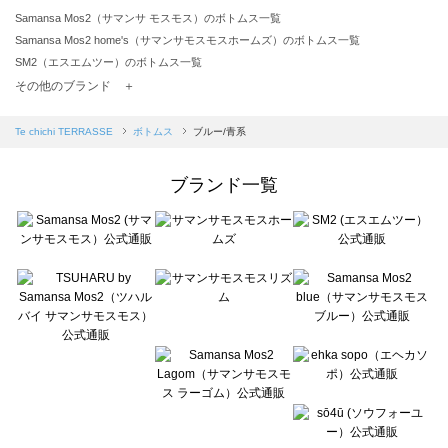
Samansa Mos2（サマンサ モスモス）のボトムス一覧
Samansa Mos2 home's（サマンサモスモスホームズ）のボトムス一覧
SM2（エスエムツー）のボトムス一覧
TSUHARU by Samansa Mos2（ツハルバイサマンサモスモス）のボトムス一覧
その他のブランド ＋
sm2rhythm（サマンサモスモス リズム）のボトムス一覧
Samansa Mos2 blue（サマンサモスモス ブルー）のボトムス一覧
Te chichi TERRASSE
ボトムス
ブルー/青系
Samansa Mos2 Lagom（サマンサモスモス ラーゴム）のボトムス一覧
ehka sopo（エヘカソポ）のボトムス一覧
ブランド一覧
sō4ū（ソウフォーユー）のボトムス一覧
Te chichi（テチチ）のボトムス一覧
Te chichi CLASSIC（テチチ クラシック）のボトムス一覧
Te chichi TERRASSE（テチチ テラス）のボトムス一覧
Lugnoncure（ルノンキュール）のボトムス一覧
BETTY'S BLUE（べティーズブルー）のボトムス一覧
Wpc.（ワールドパーティー）のボトムス一覧