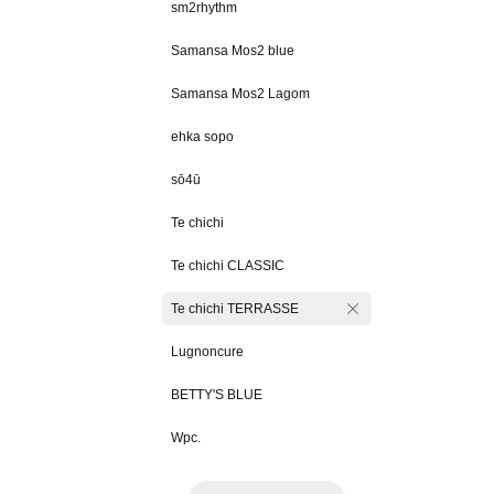
sm2rhythm
Samansa Mos2 blue
Samansa Mos2 Lagom
ehka sopo
sō4ū
Te chichi
Te chichi CLASSIC
Te chichi TERRASSE
Lugnoncure
BETTY'S BLUE
Wpc.