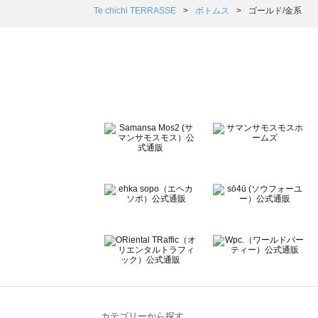
Samansa Mos2 Lagom（サマンサモスモス ラーゴム）
Te chichi TERRASSE
ボトムス
ゴールド/金系
ehka sopo（エヘカソポ）のボトムス一覧
sō4ū（ソウフォーユー）のボトムス一覧
Te chichi（テチチ）のボトムス一覧
Te chichi CLASSIC（テチチ クラシック）のボトムス一覧
Te chichi TERRASSE（テチチ テラス）のボトムス一覧
Lugnoncure（ルノンキュール）のボトムス一覧
BETTY'S BLUE（べティーズブルー）のボトムス一覧
Wpc.（ワールドパーティー）のボトムス一覧
カテゴリーから探す