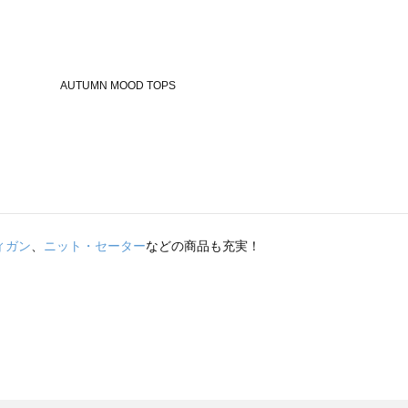
ィガン
、
ニット・セーター
などの商品も充実！