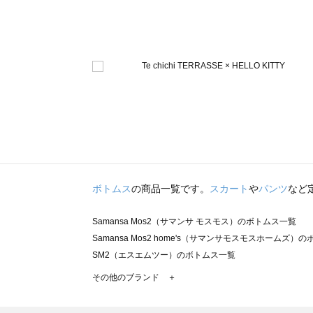
ボトムス
の商品一覧です。
スカート
や
パンツ
など
Samansa Mos2（サマンサ モスモス）のボトムス一覧
Samansa Mos2 home's（サマンサモスモスホームズ）
SM2（エスエムツー）のボトムス一覧
TSUHARU by Samansa Mos2（ツハルバイサマンサ
その他のブランド ＋
sm2rhythm（サマンサモスモス リズム）のボトムス一覧
Samansa Mos2 blue（サマンサモスモス ブルー）のボ