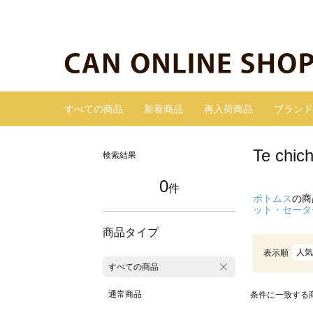
すべての商品
新着商品
再入荷商品
ブランド
Te c
検索結果
0
件
ボトムス
の商
ット・セータ
商品タイプ
人気
表示順
すべての商品
通常商品
条件に一致する