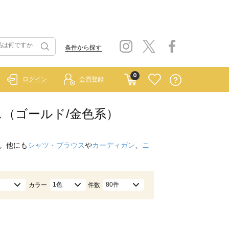
条件から探す
0
ログイン
会員登録
トムス（ゴールド/金色系）
。他にも
シャツ・ブラウス
や
カーディガン
、
ニ
1色
80件
カラー
件数