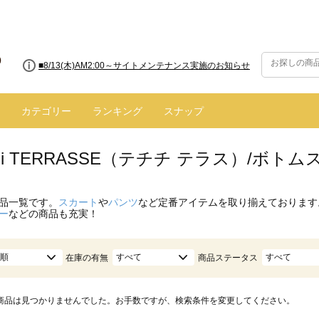
■8/13(木)AM2:00～サイトメンテナンス実施のお知らせ
カテゴリー
ランキング
スナップ
hichi TERRASSE（テチチ テラス）/ボ
品一覧です。
スカート
や
パンツ
など定番アイテムを取り揃えております
ー
などの商品も充実！
順
すべて
すべて
在庫の有無
商品ステータス
商品は見つかりませんでした。お手数ですが、検索条件を変更してください。