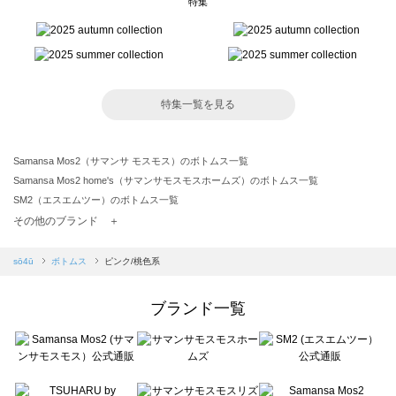
特集
特集一覧を見る
Samansa Mos2（サマンサ モスモス）のボトムス一覧
Samansa Mos2 home's（サマンサモスモスホームズ）のボトムス一覧
SM2（エスエムツー）のボトムス一覧
TSUHARU by Samansa Mos2（ツハルバイサマンサモスモス）のボトムス一覧
その他のブランド ＋
sm2rhythm（サマンサモスモス リズム）のボトムス一覧
Samansa Mos2 blue（サマンサモスモス ブルー）のボトムス一覧
sō4ū
ボトムス
ピンク/桃色系
Samansa Mos2 Lagom（サマンサモスモス ラーゴム）のボトムス一覧
ehka sopo（エヘカソポ）のボトムス一覧
ブランド一覧
sō4ū（ソウフォーユー）のボトムス一覧
Te chichi（テチチ）のボトムス一覧
Te chichi CLASSIC（テチチ クラシック）のボトムス一覧
Te chichi TERRASSE（テチチ テラス）のボトムス一覧
Lugnoncure（ルノンキュール）のボトムス一覧