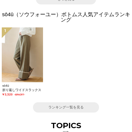
sō4ū（ソウフォーユー）ボトムス人気アイテムランキ
ング
1
sō4ū
折り返しワイドスラックス
￥3,520
-60%OFF-
ランキング一覧を見る
TOPICS