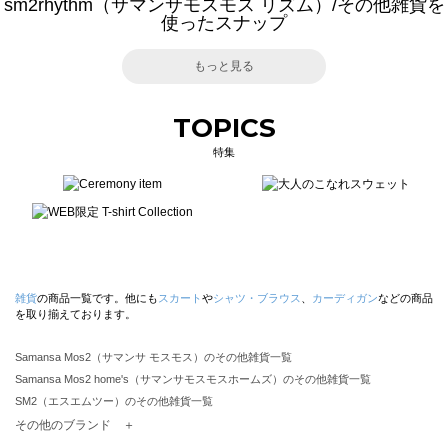
sm2rhythm（サマンサモスモス リズム）/その他雑貨を
使ったスナップ
もっと見る
TOPICS
特集
雑貨
の商品一覧です。他にも
スカート
や
シャツ・ブラウス
、
カーディガン
などの商品
を取り揃えております。
Samansa Mos2（サマンサ モスモス）のその他雑貨一覧
Samansa Mos2 home's（サマンサモスモスホームズ）のその他雑貨一覧
SM2（エスエムツー）のその他雑貨一覧
TSUHARU by Samansa Mos2（ツハルバイサマンサモスモス）のその他雑貨一覧
その他のブランド ＋
sm2rhythm（サマンサモスモス リズム）のその他雑貨一覧