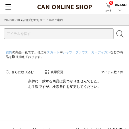
0
BRAND
カート
2026/03/18 ■店舗受け取りサービスのご案内
雑貨
の商品一覧です。他にも
スカート
や
シャツ・ブラウス
、
カーディガン
などの商
品を取り揃えております。
さらに絞り込む
表示変更
アイテム数：
件
条件に一致する商品は見つかりませんでした。
お手数ですが、検索条件を変更してください。