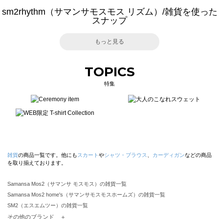
sm2rhythm（サマンサモスモス リズム）/雑貨を使った
スナップ
もっと見る
TOPICS
特集
雑貨
の商品一覧です。他にも
スカート
や
シャツ・ブラウス
、
カーディガン
などの商品
を取り揃えております。
Samansa Mos2（サマンサ モスモス）の雑貨一覧
Samansa Mos2 home's（サマンサモスモスホームズ）の雑貨一覧
SM2（エスエムツー）の雑貨一覧
TSUHARU by Samansa Mos2（ツハルバイサマンサモスモス）の雑貨一覧
その他のブランド ＋