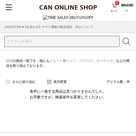
0
BRAND
カート
2026/07/29 ■【お知らせ】ヤマト運輸の配送遅延・停止について
2026/03/18 ■店舗受け取りサービスのご案内
雑貨
の商品一覧です。他にも
スカート
や
シャツ・ブラウス
、
カーディガン
などの商
品を取り揃えております。
さらに絞り込む
表示変更
アイテム数：
件
条件に一致する商品は見つかりませんでした。
お手数ですが、検索条件を変更してください。