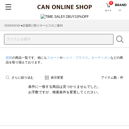
0
BRAND
カート
2026/03/18 ■店舗受け取りサービスのご案内
雑貨
の商品一覧です。他にも
スカート
や
シャツ・ブラウス
、
カーディガン
などの商
品を取り揃えております。
さらに絞り込む
表示変更
アイテム数：
件
条件に一致する商品は見つかりませんでした。
お手数ですが、検索条件を変更してください。