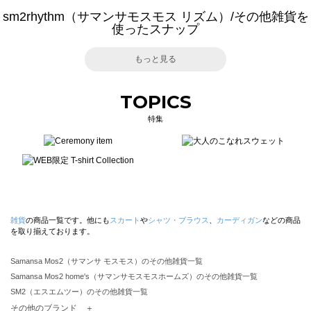
sm2rhythm（サマンサモスモス リズム）/その他雑貨を
使ったスナップ
もっと見る
TOPICS
特集
雑貨
の商品一覧です。他にも
スカート
や
シャツ・ブラウス
、
カーディガン
などの商品
を取り揃えております。
Samansa Mos2（サマンサ モスモス）のその他雑貨一覧
Samansa Mos2 home's（サマンサモスモスホームズ）のその他雑貨一覧
SM2（エスエムツー）のその他雑貨一覧
TSUHARU by Samansa Mos2（ツハルバイサマンサモスモス）のその他雑貨一覧
その他のブランド ＋