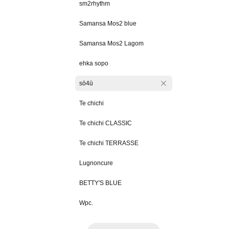
sm2rhythm
Samansa Mos2 blue
Samansa Mos2 Lagom
ehka sopo
sō4ū
Te chichi
Te chichi CLASSIC
Te chichi TERRASSE
Lugnoncure
BETTY'S BLUE
Wpc.