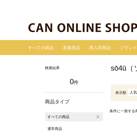
すべての商品
新着商品
再入荷商品
ブランド
sō4ū
検索結果
0
件
人気
表示順
商品タイプ
条件に一致する
すべての商品
通常商品