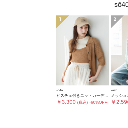
sō
1
2
sō4ū
sō4ū
ビスチェ付きニットカーディガン
メッシュ
￥3,300
￥2,59
(税込)
-60%OFF-