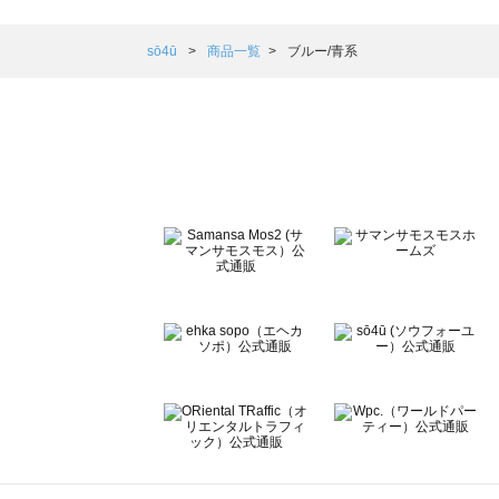
Samansa Mos2 blue（サマンサモスモス ブルー）の一覧
Samansa Mos2 Lagom（サマンサモスモス ラーゴム）の
sō4ū
商品一覧
ブルー/青系
ehka sopo（エヘカソポ）の一覧
sō4ū（ソウフォーユー）の一覧
Te chichi（テチチ）の一覧
Te chichi CLASSIC（テチチ クラシック）の一覧
Te chichi TERRASSE（テチチ テラス）の一覧
Lugnoncure（ルノンキュール）の一覧
BETTY'S BLUE（べティーズブルー）の一覧
Wpc.（ワールドパーティー）の一覧