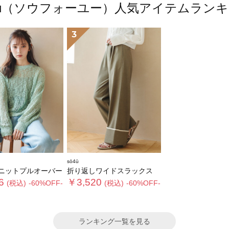
4ū（ソウフォーユー）人気アイテムラン
3
sō4ū
ニットプルオーバー
折り返しワイドスラックス
6
￥3,520
(税込)
-60%OFF-
(税込)
-60%OFF-
ランキング一覧を見る