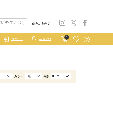
条件から探す
0
ログイン
会員登録
1色
80件
カラー
件数