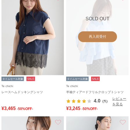
SOLD OUT
再入荷受付
タイムセール対象
SALE
タイムセール対象
SALE
Te chichi
Te chichi
レースヘムドッキングシャツ
半袖ティアードフリルクロップトシャツ
レビュー
4.0
（1）
を見る
¥3,465
¥3,245
-50%OFF-
-50%OFF-
お気に入り