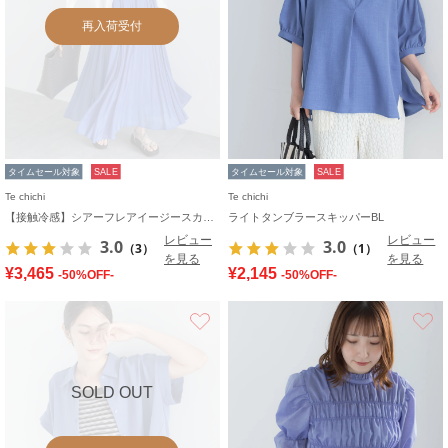
再入荷受付
タイムセール対象
SALE
タイムセール対象
SALE
Te chichi
Te chichi
【接触冷感】シアーフレアイージースカート
ライトタンブラースキッパーBL
レビュー
レビュー
3.0
3.0
（3）
（1）
を見る
を見る
¥3,465
¥2,145
-50%OFF-
-50%OFF-
お気に入り
SOLD OUT