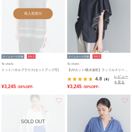
再入荷受付
タイムセール対象
SALE
タイムセール対象
SALE
Te chichi
Te chichi
ドットパネルブラウス(セットアップ可)
【UVカット/吸水速乾】ラッフルスリーブバイカラーブラウス
レビュー
4.8
（4）
を見る
¥3,245
¥3,245
-50%OFF-
-50%OFF-
お気に入り
SOLD OUT