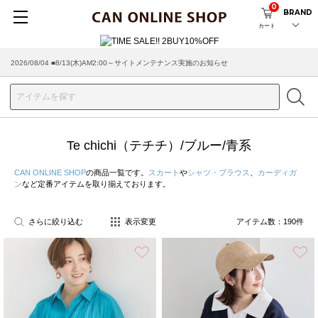
0
BRAND
カート
2026/07/29 ■【お知らせ】ヤマト運輸の配送遅延・停止について
Te chichi（テチチ）/ブルー/青系
CAN ONLINE SHOP
の商品一覧です。
スカート
や
シャツ・ブラウス
、
カーディガ
ン
など定番アイテムを取り揃えております。
さらに絞り込む
表示変更
アイテム数：
190
件
お気に入り