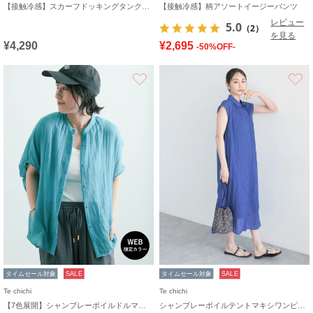
【接触冷感】スカーフドッキングタンクトップ
【接触冷感】柄アソートイージーパンツ
レビュー
5.0
（2）
を見る
¥4,290
¥2,695
-50%OFF-
お気に入り
タイムセール対象
SALE
タイムセール対象
SALE
Te chichi
Te chichi
【7色展開】シャンブレーボイルドルマンシャツ
シャンブレーボイルテントマキシワンピース