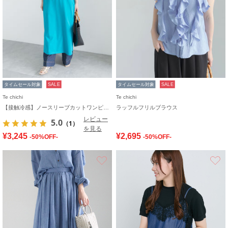
タイムセール対象
SALE
タイムセール対象
SALE
Te chichi
Te chichi
【接触冷感】ノースリーブカットワンピース
ラッフルフリルブラウス
レビュー
5.0
（1）
を見る
¥3,245
¥2,695
-50%OFF-
-50%OFF-
お気に入り