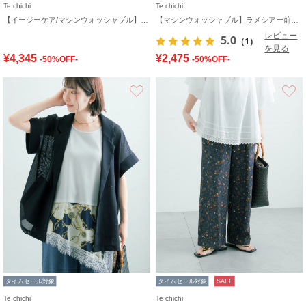
Te chichi
Te chichi
【イージーケア/マシンウォッシャブル】メッシュフレンチスリーブジャケット
【マシンウォッシャブル】ラメシアー前後2WAY5分袖カーディガン《追加生産》
レビュー
5.0
（1）
を見る
¥4,345
¥2,475
-50%OFF-
-50%OFF-
お気に入り
タイムセール対象
タイムセール対象
SALE
Te chichi
Te chichi