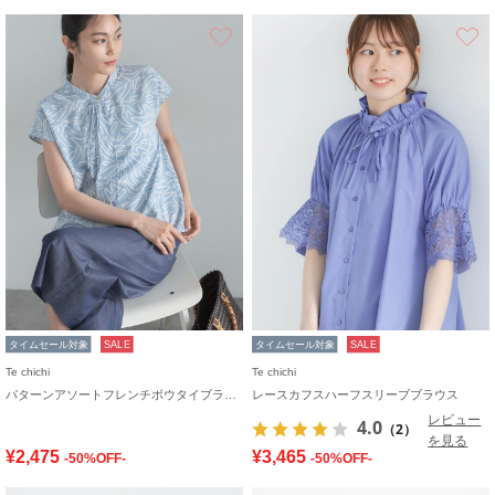
お気に入り
タイムセール対象
SALE
タイムセール対象
SALE
Te chichi
Te chichi
パターンアソートフレンチボウタイブラウス
レースカフスハーフスリーブブラウス
レビュー
4.0
（2）
を見る
¥2,475
¥3,465
-50%OFF-
-50%OFF-