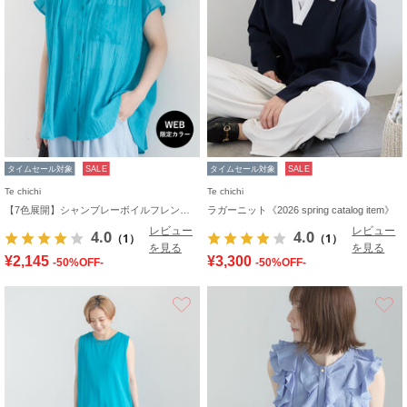
タイムセール対象
SALE
タイムセール対象
SALE
Te chichi
Te chichi
【7色展開】シャンブレーボイルフレンチスリーブシャツ
ラガーニット《2026 spring catalog item》
レビュー
レビュー
4.0
4.0
（1）
（1）
を見る
を見る
¥2,145
¥3,300
-50%OFF-
-50%OFF-
お気に入り