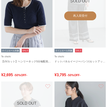
SOLD OUT
再入荷受付
タイムセール対象
SALE
タイムセール対象
SALE
Te chichi
Te chichi
【UVカット】ヘンリーネック5分袖配色リブニット
ドットパネルイージーパンツ(セットアップ可)
¥2,695
¥3,795
-50%OFF-
-50%OFF-
お気に入り
SOLD OUT