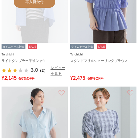
再入荷受付
タイムセール対象
SALE
タイムセール対象
SALE
Te chichi
Te chichi
ライトタンブラー半袖シャツ
スタンドフリルシャーリングブラウス
レビュー
3.0
（2）
を見る
¥2,145
¥2,475
-50%OFF-
-50%OFF-
お気に入り