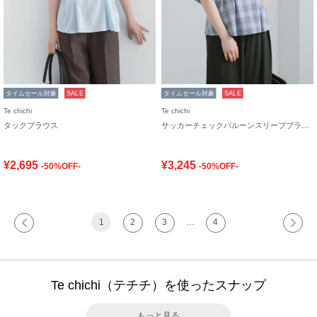
タイムセール対象
SALE
タイムセール対象
SALE
Te chichi
Te chichi
タックブラウス
サッカーチェックバルーンスリーブブラウス(セットアップ可)
¥2,695
¥3,245
-50%OFF-
-50%OFF-
1
2
3
…
4
Te chichi（テチチ）を使ったスナップ
もっと見る