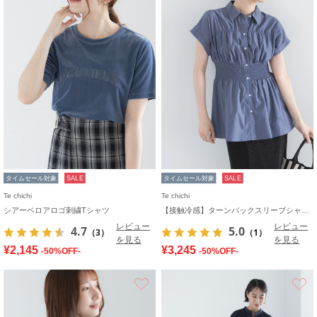
タイムセール対象
SALE
タイムセール対象
SALE
Te chichi
Te chichi
シアーベロアロゴ刺繍Tシャツ
【接触冷感】ターンバックスリーブシャーリングブラウス
レビュー
レビュー
4.7
5.0
（3）
（1）
を見る
を見る
¥2,145
¥3,245
-50%OFF-
-50%OFF-
お気に入り