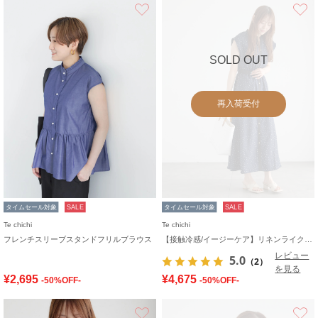
お気に入り
SOLD OUT
再入荷受付
タイムセール対象
SALE
タイムセール対象
SALE
Te chichi
Te chichi
フレンチスリーブスタンドフリルブラウス
【接触冷感/イージーケア】リネンライクワンピース
レビュー
5.0
（2）
を見る
¥2,695
¥4,675
-50%OFF-
-50%OFF-
お気に入り