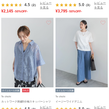
レビュー
レビュー
4.5
5.0
（2）
（3）
を見る
を見る
¥2,145
¥3,795
-50%OFF-
-50%OFF-
お気に入り
タイムセール対象
SALE
タイムセール対象
Te chichi
Te chichi
カットワーク刺繍5分袖スキッパーシャツ
イージーワイドデニム
レビュー
レビュー
4.5
5.0