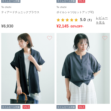
タイムセール対象
タイムセール対象
SALE
Te chichi
Te chichi
ティアードチュニックブラウス
ボイルシャツ(セットアップ可)
レビュー
5.0
（1）
を見る
¥6,930
¥2,145
-50%OFF-
お気に入り
タイムセール対象
SALE
タイムセール対象
SALE