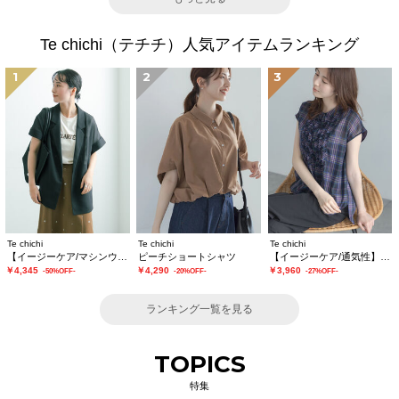
Te chichi（テチチ）人気アイテムランキング
1
2
3
Te chichi
Te chichi
Te chichi
【イージーケア/マシンウォッシャブル】メッシュフレンチスリーブジャケット
ピーチショートシャツ
【イージーケア/通気性】チェックフリルフレンチスリーブブラウス
￥4,345
￥4,290
￥3,960
-50%OFF-
-20%OFF-
-27%OFF-
ランキング一覧を見る
TOPICS
特集