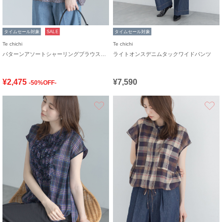
タイムセール対象
SALE
タイムセール対象
Te chichi
Te chichi
パターンアソートシャーリングブラウス《追加生産》
ライトオンスデニムタックワイドパンツ
¥2,475
¥7,590
-50%OFF-
お気に入り