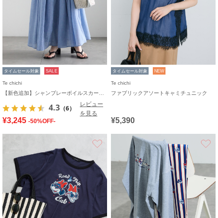
タイムセール対象
SALE
タイムセール対象
NEW
Te chichi
Te chichi
【新色追加】シャンブレーボイルスカート(セットアップ可)《2026 SUMMER LOOK item》
ファブリックアソートキャミチュニック
レビュー
4.3
（6）
を見る
¥3,245
¥5,390
-50%OFF-
お気に入り