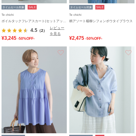
タイムセール対象
SALE
タイムセール対象
SALE
Te chichi
Te chichi
ボイルタックフレアスカート(セットアップ可)
柄アソート楊柳シフォンボウタイブラウス
レビュー
4.5
（2）
を見る
¥3,245
¥2,475
-50%OFF-
-50%OFF-
お気に入り