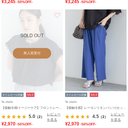
¥3,245
¥3,245
-50%OFF-
-50%OFF-
お気に入り
SOLD OUT
再入荷受付
タイムセール対象
SALE
タイムセール対象
SALE
Te chichi
Te chichi
【接触冷感/イージーケア】フロントレースフレンチスリーブブラウス
【接触冷感】レーヨンリネンパンツ(セットアップ可)
レビュー
レビュー
5.0
4.5
（2）
（2）
を見る
を見る
¥2,970
¥2,970
-50%OFF-
-50%OFF-