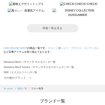
特集一覧を見る
CAN ONLINE SHOP
の商品一覧です。
スカート
や
シャツ・ブラウス
、
カーディガン
など定番アイテムを取り揃えております。
Samansa Mos2（サマンサ モスモス）の一覧
Samansa Mos2 home's（サマンサモスモスホームズ）の一覧
SM2（エスエムツー）の一覧
TSUHARU by Samansa Mos2（ツハルバイサマンサモスモス）の一覧
その他のブランド ＋
sm2rhythm（サマンサモスモス リズム）の一覧
Samansa Mos2 blue（サマンサモスモス ブルー）の一覧
Te chichi
商品一覧
ブルー/青系
Samansa Mos2 Lagom（サマンサモスモス ラーゴム）の一覧
ehka sopo（エヘカソポ）の一覧
ブランド一覧
sō4ū（ソウフォーユー）の一覧