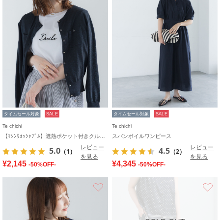
タイムセール対象
SALE
タイムセール対象
SALE
Te chichi
Te chichi
【ﾏｼﾝｳｫｯｼｬﾌﾞﾙ】遮熱ポケット付きクルーネックカーディガン
スパンボイルワンピース
レビュー
レビュー
5.0
4.5
（1）
（2）
を見る
を見る
¥2,145
¥4,345
-50%OFF-
-50%OFF-
お気に入り