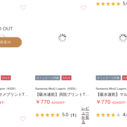
5.
お気に入り
お気に入り
D OUT
荷受付
SALE
タイムセール対象
SALE
タイムセール対象
S
agom（KIDS）
Samansa Mos2 Lagom（KIDS）
Samansa Mos2 Lago
【吸水速乾】サメプリントTシャツ
【吸水速乾】貝殻プリントTシャツ
￥770
￥770
FF-
-61%OFF-
-61%OFF-
レビ
ュー
5.0
4.
（1）
を見
お気に入り
お気に入り
る