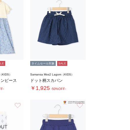
ALE
タイムセール対象
SALE
m（KIDS）
Samansa Mos2 Lagom（KIDS）
ワンピース
ドット柄スカパン
￥1,925
FF-
-50%OFF-
お気に入り
お気に入り
OUT