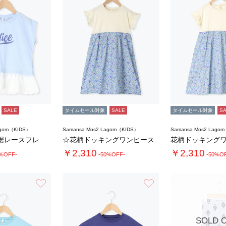
SALE
タイムセール対象
SALE
タイムセール対象
S
agom（KIDS）
Samansa Mos2 Lagom（KIDS）
Samansa Mos2 Lago
【吸水速乾】裾レースフレンチスリーブTシャツ…
☆花柄ドッキングワンピース
花柄ドッキング
￥2,310
￥2,310
0%OFF-
-50%OFF-
-50%O
お気に入り
お気に入り
SOLD 