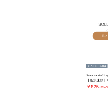
SOL
再入
タイムセール対象
Samansa Mos2 L
￥825
-50%O