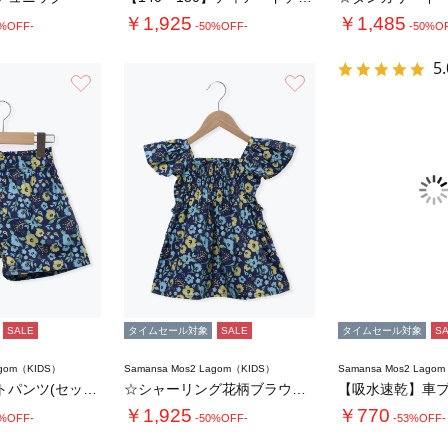
￥1,925
￥1,485
0%OFF-
-50%OFF-
-50%O
5.
お気に入り
お気に入り
SALE
タイムセール対象
SALE
タイムセール対象
S
agom（KIDS）
Samansa Mos2 Lagom（KIDS）
Samansa Mos2 Lago
☆花柄ショートパンツ(セットアップ可)
☆シャーリング花柄ブラウス(セットアップ可)…
￥1,925
￥770
0%OFF-
-50%OFF-
-53%OFF-