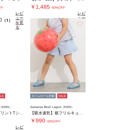
￥1,485
FF-
-50%OFF-
レビ
レビ
ュー
ュー
0
5.0
（1）
（1）
を見
を見
お気に入り
お気に入り
る
る
ALE
タイムセール対象
SALE
m（KIDS）
Samansa Mos2 Lagom（KIDS）
【吸水速乾】車プリントTシャツ
【吸水速乾】裾フリルキュロット
￥990
-50%OFF-
レビ