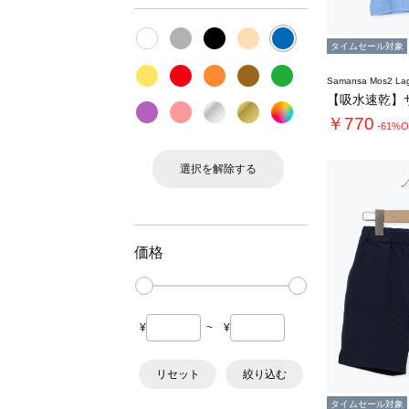
タイムセール対象
Samansa Mos2 L
￥770
-61%O
選択を解除する
価格
¥
~
¥
リセット
絞り込む
タイムセール対象