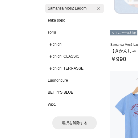
Samansa Mos2 Lagom
ehka sopo
sō4ū
タイムセール対象
Te chichi
Samansa Mos2 L
Te chichi CLASSIC
￥990
Te chichi TERRASSE
Lugnoncure
BETTY'S BLUE
Wpc.
選択を解除する