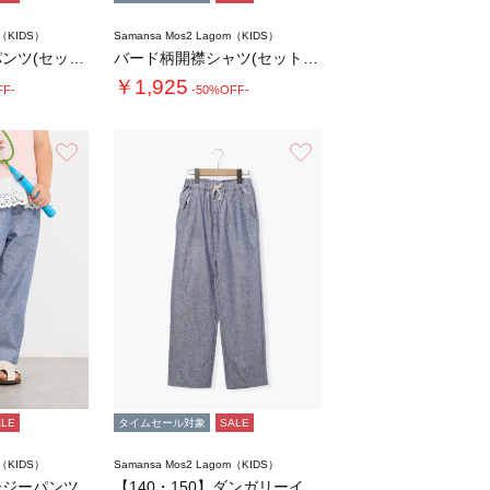
m（KIDS）
Samansa Mos2 Lagom（KIDS）
バード柄ハーフパンツ(セットアップ可)
バード柄開襟シャツ(セットアップ可)
￥1,925
FF-
-50%OFF-
お気に入り
お気に入り
ALE
タイムセール対象
SALE
m（KIDS）
Samansa Mos2 Lagom（KIDS）
ージーパンツ
【140・150】ダンガリーイージーパンツ