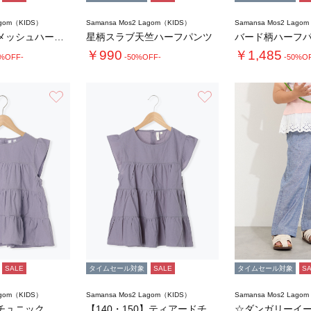
agom（KIDS）
Samansa Mos2 Lagom（KIDS）
Samansa Mos2 Lago
【接触冷感】メッシュハーフパンツ
星柄スラブ天竺ハーフパンツ
￥990
￥1,485
0%OFF-
-50%OFF-
-50%O
お気に入り
お気に入り
SALE
タイムセール対象
SALE
タイムセール対象
S
agom（KIDS）
Samansa Mos2 Lagom（KIDS）
Samansa Mos2 Lago
チュニック
【140・150】ティアードチュニック
☆ダンガリーイ