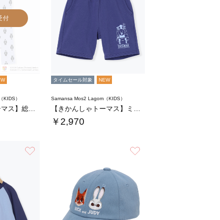
受付
EW
タイムセール対象
NEW
m（KIDS）
Samansa Mos2 Lagom（KIDS）
【きかんしゃトーマス】総柄スパッツ
【きかんしゃトーマス】ミニ裏毛ハーフパンツ
￥2,970
お気に入り
お気に入り