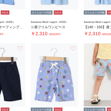
SALE
タイムセール対象
SALE
タイムセール対象
S
agom（KIDS）
Samansa Mos2 Lagom（KIDS）
Samansa Mos2 Lago
【吸水速乾】サーフィンプリントTシャツ
☆肩フリルワンピース
￥2,310
￥2,310
FF-
-50%OFF-
-50%O
お気に入り
お気に入り
SALE
タイムセール対象
SALE
タイムセール対象
S