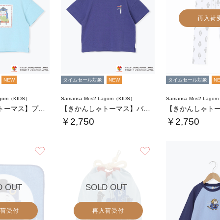
再入荷
NEW
タイムセール対象
NEW
タイムセール対象
N
agom（KIDS）
Samansa Mos2 Lagom（KIDS）
Samansa Mos2 Lago
【きかんしゃトーマス】プリントTシャツ
【きかんしゃトーマス】バックプリントTシャツ…
￥2,750
￥2,750
お気に入り
お気に入り
D OUT
SOLD OUT
荷受付
再入荷受付