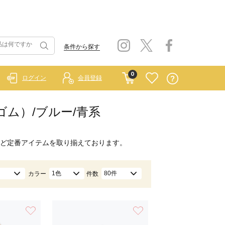
条件から探す
0
ログイン
会員登録
ーゴム）/ブルー/青系
ど定番アイテムを取り揃えております。
1色
80件
カラー
件数
お気に入り
お気に入り