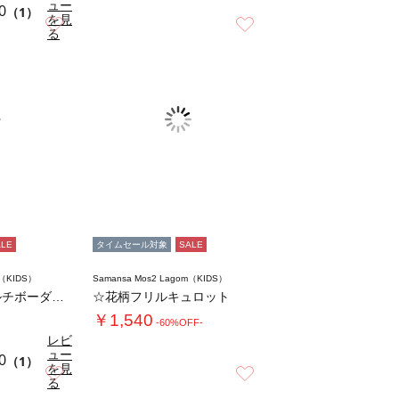
ュー
0
（1）
を見
お気に入り
お気に入り
る
ALE
タイムセール対象
SALE
m（KIDS）
Samansa Mos2 Lagom（KIDS）
【吸水速乾】マルチボーダーカモメ刺繍Tシャツ…
☆花柄フリルキュロット
￥1,540
-60%OFF-
レビ
ュー
0
（1）
を見
お気に入り
お気に入り
る