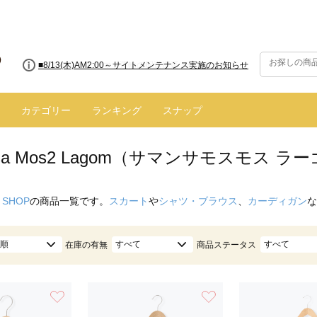
■【お知らせ】ヤマト運輸の配送遅延・停止について
カテゴリー
ランキング
スナップ
nsa Mos2 Lagom（サマンサモスモス ラ
 SHOP
の商品一覧です。
スカート
や
シャツ・ブラウス
、
カーディガン
な
順
すべて
すべて
在庫の有無
商品ステータス
お気に入り
お気に入り