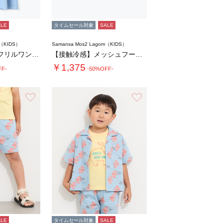
ALE
タイムセール対象
SALE
m（KIDS）
Samansa Mos2 Lagom（KIDS）
【140・150】肩フリルワンピース
【接触冷感】メッシュフード付き半袖T
￥1,375
FF-
-50%OFF-
お気に入り
お気に入り
ALE
タイムセール対象
SALE