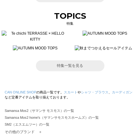
TOPICS
特集
特集一覧を見る
CAN ONLINE SHOP
の商品一覧です。
スカート
や
シャツ・ブラウス
、
カーディガン
など定番アイテムを取り揃えております。
Samansa Mos2（サマンサ モスモス）の一覧
Samansa Mos2 home's（サマンサモスモスホームズ）の一覧
SM2（エスエムツー）の一覧
TSUHARU by Samansa Mos2（ツハルバイサマンサモスモス）の一覧
その他のブランド ＋
sm2rhythm（サマンサモスモス リズム）の一覧