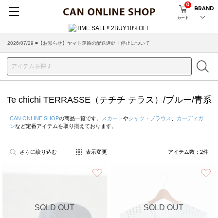
0
BRAND
カート
2026/07/29 ■【お知らせ】ヤマト運輸の配送遅延・停止について
Te chichi TERRASSE（テチチ テラス）/ブルー/青系
CAN ONLINE SHOP
の商品一覧です。
スカート
や
シャツ・ブラウス
、
カーディガ
ン
など定番アイテムを取り揃えております。
さらに絞り込む
表示変更
アイテム数：
2
件
お気に入り
SOLD OUT
SOLD OUT