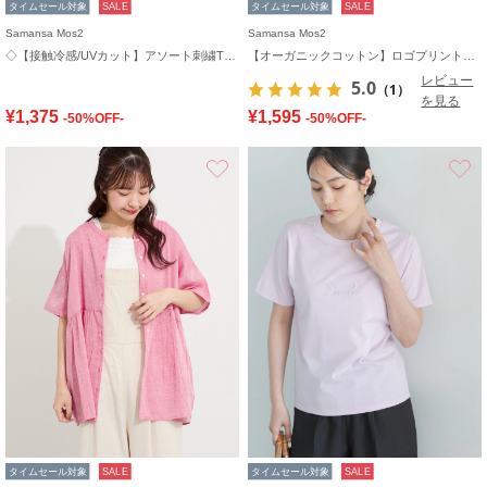
タイムセール対象
SALE
タイムセール対象
SALE
Samansa Mos2
Samansa Mos2
◇【接触冷感/UVカット】アソート刺繍Tシャツ
【オーガニックコットン】ロゴプリントTシャツ
レビュー
5.0
（1）
を見る
¥1,375
¥1,595
-50%OFF-
-50%OFF-
お気に入り
タイムセール対象
SALE
タイムセール対象
SALE