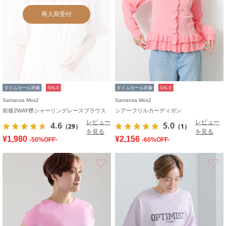
再入荷受付
タイムセール対象
SALE
タイムセール対象
SALE
Samansa Mos2
Samansa Mos2
前後2WAY襟シャーリングレースブラウス
シアーフリルカーディガン
レビュー
レビュー
4.6
5.0
（29）
（1）
を見る
を見る
¥1,980
¥2,156
-50%OFF-
-60%OFF-
お気に入り