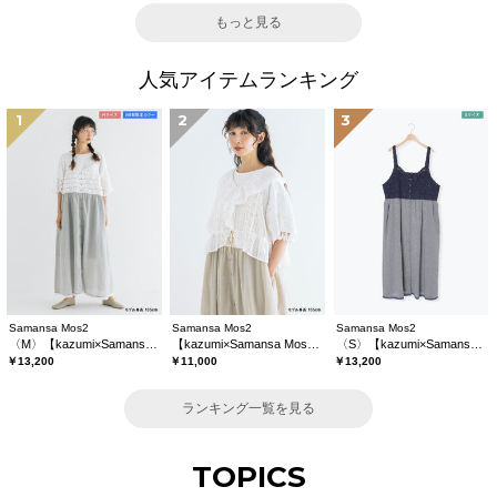
もっと見る
人気アイテムランキング
1
2
3
Samansa Mos2
Samansa Mos2
Samansa Mos2
〈M〉【kazumi×Samansa Mos2】キャミワンピース《WEB限定カラーあり》
【kazumi×Samansa Mos2】レースフリルブラウス
〈S〉【kazumi×Samansa Mos2】キャミワンピース《WEB限定カラーあり》
￥13,200
￥11,000
￥13,200
ランキング一覧を見る
TOPICS