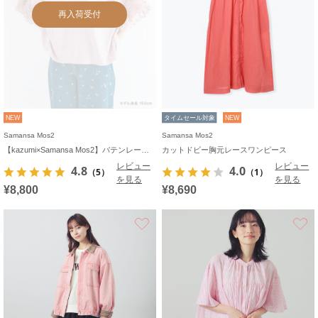
再入荷受付
NEW
タイムセール対象
NEW
Samansa Mos2
Samansa Mos2
【kazumi×Samansa Mos2】バテンレースカットソー《WEB限定カラーあり》
カットドビー胸元レースワンピース
レビュー
レビュー
4.8
4.0
（5）
（1）
を見る
を見る
¥8,800
¥8,690
お気に入り