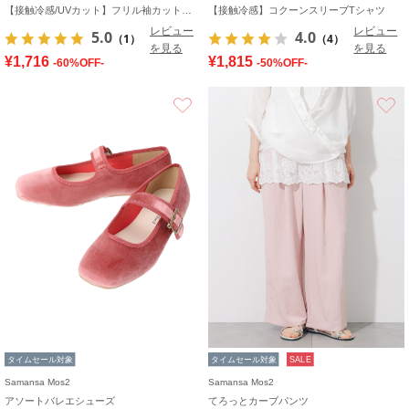
【接触冷感/UVカット】フリル袖カットソー
【接触冷感】コクーンスリーブTシャツ
レビュー
レビュー
5.0
4.0
（1）
（4）
を見る
を見る
¥1,716
¥1,815
-60%OFF-
-50%OFF-
お気に入り
タイムセール対象
タイムセール対象
SALE
Samansa Mos2
Samansa Mos2
アソートバレエシューズ
てろっとカーブパンツ