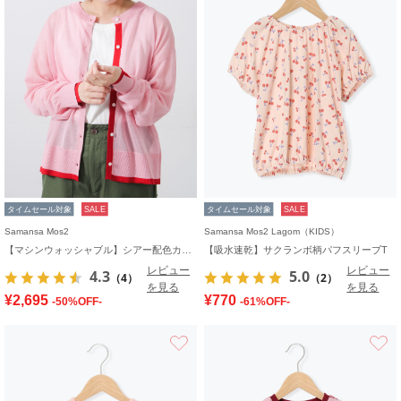
タイムセール対象
SALE
タイムセール対象
SALE
Samansa Mos2
Samansa Mos2 Lagom（KIDS）
【マシンウォッシャブル】シアー配色カーディガン
【吸水速乾】サクランボ柄パフスリーブT
レビュー
レビュー
4.3
5.0
（4）
（2）
を見る
を見る
¥2,695
¥770
-50%OFF-
-61%OFF-
お気に入り