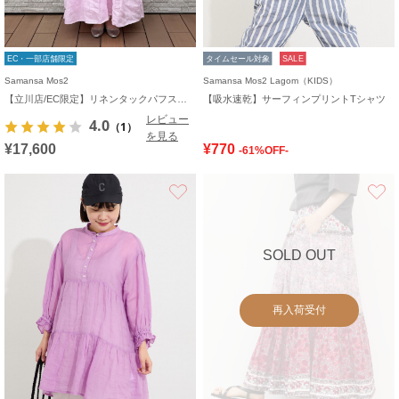
EC・一部店舗限定
タイムセール対象
SALE
Samansa Mos2
Samansa Mos2 Lagom（KIDS）
【立川店/EC限定】リネンタックパフスリーブワンピース
【吸水速乾】サーフィンプリントTシャツ
レビュー
4.0
（1）
を見る
¥17,600
¥770
-61%OFF-
お気に入り
SOLD OUT
再入荷受付