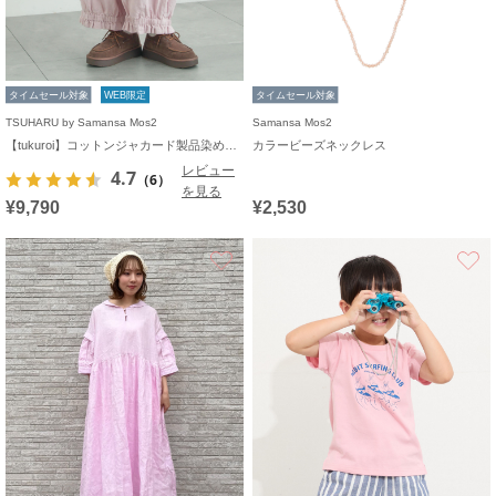
タイムセール対象
WEB限定
タイムセール対象
TSUHARU by Samansa Mos2
Samansa Mos2
【tukuroi】コットンジャカード製品染め裾フリルパンツ《WEB限定》
カラービーズネックレス
レビュー
4.7
（6）
を見る
¥9,790
¥2,530
お気に入り