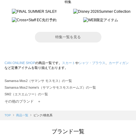
特集
特集一覧を見る
CAN ONLINE SHOP
の商品一覧です。
スカート
や
シャツ・ブラウス
、
カーディガン
など定番アイテムを取り揃えております。
Samansa Mos2（サマンサ モスモス）の一覧
Samansa Mos2 home's（サマンサモスモスホームズ）の一覧
SM2（エスエムツー）の一覧
TSUHARU by Samansa Mos2（ツハルバイサマンサモスモス）の一覧
その他のブランド ＋
sm2rhythm（サマンサモスモス リズム）の一覧
Samansa Mos2 blue（サマンサモスモス ブルー）の一覧
TOP
商品一覧
ピンク/桃色系
Samansa Mos2 Lagom（サマンサモスモス ラーゴム）の一覧
ehka sopo（エヘカソポ）の一覧
ブランド一覧
sō4ū（ソウフォーユー）の一覧