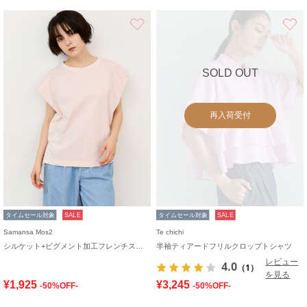
お気に入り
SOLD OUT
再入荷受付
タイムセール対象
SALE
タイムセール対象
SALE
Samansa Mos2
Te chichi
シルケット+ピグメント加工フレンチスリーブTシャツ
半袖ティアードフリルクロップトシャツ
レビュー
4.0
（1）
を見る
¥1,925
¥3,245
-50%OFF-
-50%OFF-