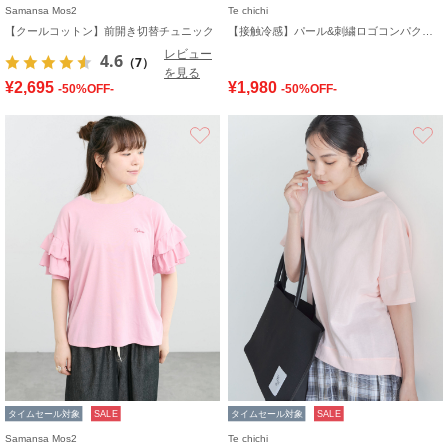
Samansa Mos2
Te chichi
【クールコットン】前開き切替チュニック
【接触冷感】パール&刺繍ロゴコンパクトTシャツ
レビュー
4.6
（7）
を見る
¥2,695
¥1,980
-50%OFF-
-50%OFF-
お気に入り
タイムセール対象
SALE
タイムセール対象
SALE
Samansa Mos2
Te chichi