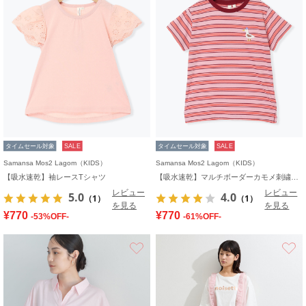
タイムセール対象
SALE
タイムセール対象
SALE
Samansa Mos2 Lagom（KIDS）
Samansa Mos2 Lagom（KIDS）
【吸水速乾】袖レースTシャツ
【吸水速乾】マルチボーダーカモメ刺繍Tシャツ
レビュー
レビュー
5.0
4.0
（1）
（1）
を見る
を見る
¥770
¥770
-53%OFF-
-61%OFF-
お気に入り