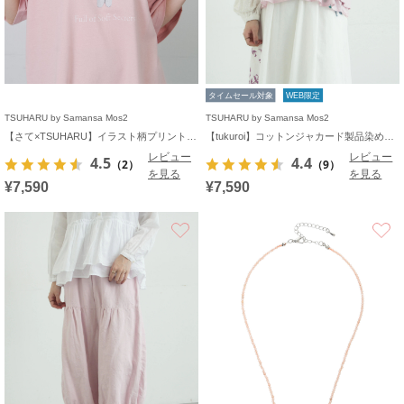
タイムセール対象
WEB限定
TSUHARU by Samansa Mos2
TSUHARU by Samansa Mos2
【さて×TSUHARU】イラスト柄プリントTシャツ
【tukuroi】コットンジャカード製品染めベスト《WEB限定》
レビュー
レビュー
4.5
4.4
（2）
（9）
を見る
を見る
¥7,590
¥7,590
お気に入り