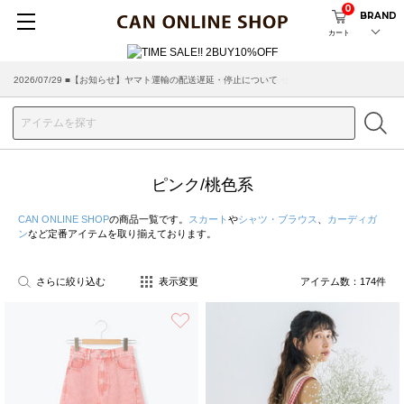
0
BRAND
カート
2026/07/29 ■【お知らせ】ヤマト運輸の配送遅延・停止について
ピンク/桃色系
CAN ONLINE SHOP
の商品一覧です。
スカート
や
シャツ・ブラウス
、
カーディガ
ン
など定番アイテムを取り揃えております。
さらに絞り込む
表示変更
アイテム数：
174
件
お気に入り