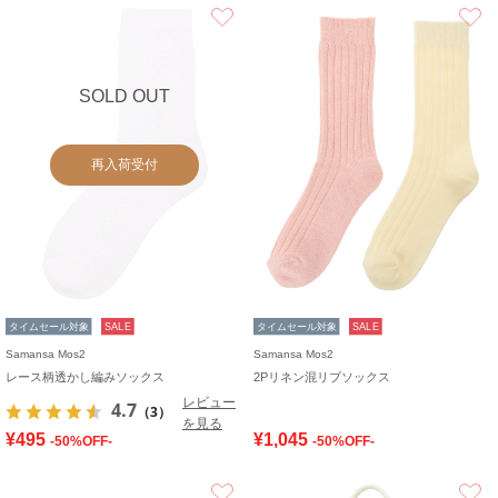
お気に入り
SOLD OUT
再入荷受付
タイムセール対象
SALE
タイムセール対象
SALE
Samansa Mos2
Samansa Mos2
レース柄透かし編みソックス
2Pリネン混リブソックス
レビュー
4.7
（3）
を見る
¥495
¥1,045
-50%OFF-
-50%OFF-
お気に入り