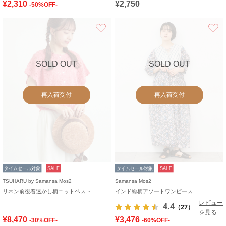
¥2,310
¥2,750
-50%OFF-
お気に入り
SOLD OUT
SOLD OUT
再入荷受付
再入荷受付
タイムセール対象
SALE
タイムセール対象
SALE
TSUHARU by Samansa Mos2
Samansa Mos2
リネン前後着透かし柄ニットベスト
インド総柄アソートワンピース
レビュー
4.4
（27）
を見る
¥8,470
¥3,476
-30%OFF-
-60%OFF-