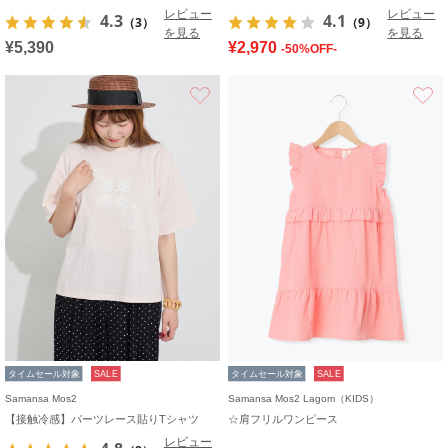
レビュー
レビュー
4.3
4.1
（3）
（9）
を見る
を見る
¥5,390
¥2,970
-50%OFF-
お気に入り
タイムセール対象
SALE
タイムセール対象
SALE
Samansa Mos2
Samansa Mos2 Lagom（KIDS）
【接触冷感】パーツレース貼りTシャツ
☆肩フリルワンピース
レビュー