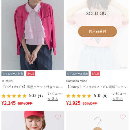
SOLD OUT
再入荷受付
タイムセール対象
SALE
タイムセール対象
SALE
Te chichi
Samansa Mos2
【ﾏｼﾝｳｫｯｼｬﾌﾞﾙ】遮熱ポケット付きクルーネックカーディガン
【Disney】ピノキオ/フィガロ刺繍Tシャツ
レビュー
レビュー
5.0
5.0
（1）
（8）
を見る
を見る
¥2,145
¥1,925
-50%OFF-
-50%OFF-
お気に入り