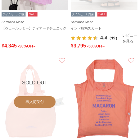
タイムセール対象
SALE
タイムセール対象
SALE
Samansa Mos2
Samansa Mos2
【ヴェールラミー】ティアードチュニック
インド綿柄スカート
レビュー
4.4
（19）
を見る
¥4,345
¥3,795
-50%OFF-
-50%OFF-
お気に入り
SOLD OUT
再入荷受付