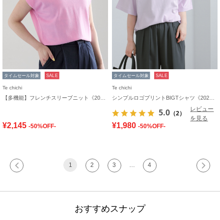
タイムセール対象
SALE
タイムセール対象
SALE
Te chichi
Te chichi
【多機能】フレンチスリーブニット《2026 SUMMER LOOK item》
シンプルロゴプリントBIGTシャツ《2026 SUMMER LOOK item》
レビュー
5.0
（2）
を見る
¥2,145
¥1,980
-50%OFF-
-50%OFF-
1
2
3
…
4
おすすめスナップ