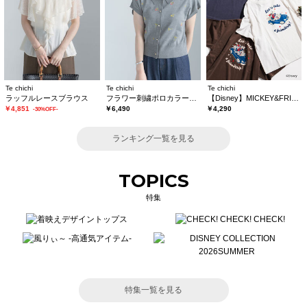
Te chichi
Te chichi
Te chichi
ラッフルレースブラウス
フラワー刺繍ポロカラーニット
【Disney】MICKEY&FRIENDS/オーバーサイズTシャツ
￥4,851
￥6,490
￥4,290
-30%OFF-
ランキング一覧を見る
TOPICS
特集
特集一覧を見る