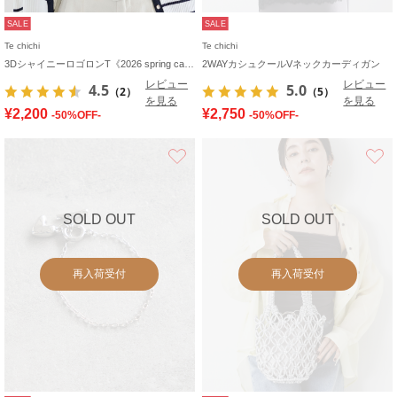
SALE
SALE
Te chichi
Te chichi
3DシャイニーロゴロンT《2026 spring catalog item》
2WAYカシュクールVネックカーディガン
レビュー
レビュー
4.5
5.0
（2）
（5）
を見る
を見る
¥2,200
¥2,750
-50%OFF-
-50%OFF-
お気に入り
SOLD OUT
SOLD OUT
再入荷受付
再入荷受付