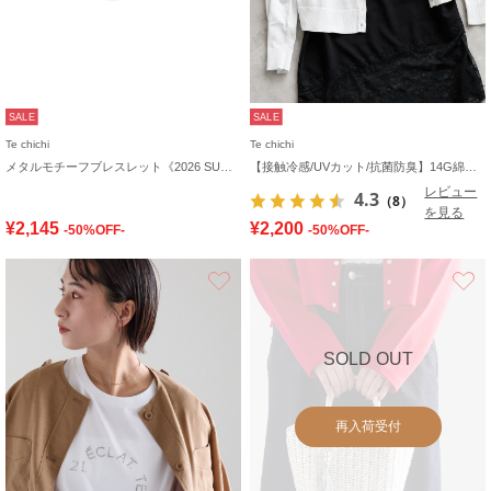
SALE
SALE
Te chichi
Te chichi
メタルモチーフブレスレット《2026 SUMMER LOOK item》
【接触冷感/UVカット/抗菌防臭】14G綿ポリクルーカーディガン《新色追加》
レビュー
4.3
（8）
を見る
¥2,145
¥2,200
-50%OFF-
-50%OFF-
お気に入り
SOLD OUT
再入荷受付