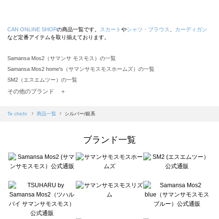
CAN ONLINE SHOP
の商品一覧です。
スカート
や
シャツ・ブラウス
、
カーディガン
など定番アイテムを取り揃えております。
Samansa Mos2（サマンサ モスモス）の一覧
Samansa Mos2 home's（サマンサモスモスホームズ）の一覧
SM2（エスエムツー）の一覧
TSUHARU by Samansa Mos2（ツハルバイサマンサモスモス）の一覧
その他のブランド ＋
sm2rhythm（サマンサモスモス リズム）の一覧
Samansa Mos2 blue（サマンサモスモス ブルー）の一覧
Te chichi
商品一覧
シルバー/銀系
Samansa Mos2 Lagom（サマンサモスモス ラーゴム）の一覧
ehka sopo（エヘカソポ）の一覧
ブランド一覧
sō4ū（ソウフォーユー）の一覧
Te chichi（テチチ）の一覧
Te chichi CLASSIC（テチチ クラシック）の一覧
Te chichi TERRASSE（テチチ テラス）の一覧
Lugnoncure（ルノンキュール）の一覧
BETTY'S BLUE（べティーズブルー）の一覧
Wpc.（ワールドパーティー）の一覧