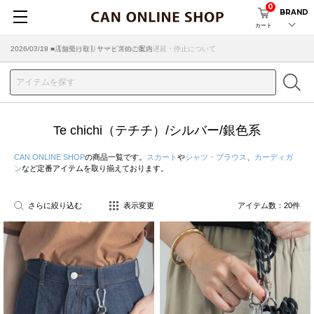
0
BRAND
カート
2026/03/18 ■店舗受け取りサービスのご案内
Te chichi（テチチ）/シルバー/銀色系
CAN ONLINE SHOP
の商品一覧です。
スカート
や
シャツ・ブラウス
、
カーディガ
ン
など定番アイテムを取り揃えております。
さらに絞り込む
表示変更
アイテム数：
20
件
お気に入り