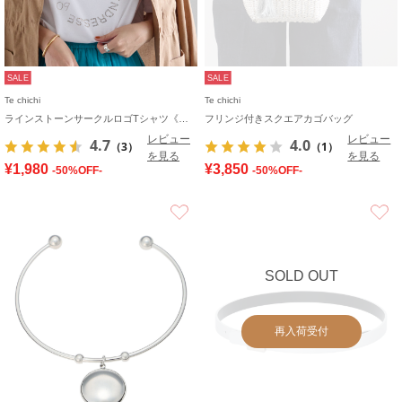
SALE
SALE
Te chichi
Te chichi
ラインストーンサークルロゴTシャツ《新色追加》
フリンジ付きスクエアカゴバッグ
レビュー
レビュー
4.7
4.0
（3）
（1）
を見る
を見る
¥1,980
¥3,850
-50%OFF-
-50%OFF-
お気に入り
SOLD OUT
再入荷受付