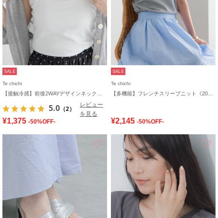
SALE
SALE
Te chichi
Te chichi
【接触冷感】前後2WAYデザインネックタンクトップ
【多機能】フレンチスリーブニット《2026 SUMMER LOOK item》
レビュー
5.0
（2）
を見る
¥1,375
¥2,145
-50%OFF-
-50%OFF-
お気に入り