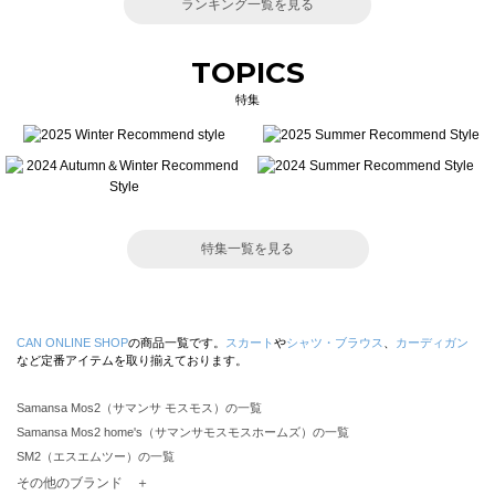
ランキング一覧を見る
TOPICS
特集
特集一覧を見る
CAN ONLINE SHOP
の商品一覧です。
スカート
や
シャツ・ブラウス
、
カーディガン
など定番アイテムを取り揃えております。
Samansa Mos2（サマンサ モスモス）の一覧
Samansa Mos2 home's（サマンサモスモスホームズ）の一覧
SM2（エスエムツー）の一覧
TSUHARU by Samansa Mos2（ツハルバイサマンサモスモス）の一覧
その他のブランド ＋