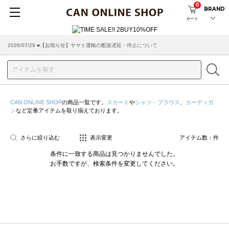
0
BRAND
カート
2026/07/29 ■【お知らせ】ヤマト運輸の配送遅延・停止について
2026/03/18 ■店舗受け取りサービスのご案内
CAN ONLINE SHOP
の商品一覧です。
スカート
や
シャツ・ブラウス
、
カーディガ
ン
など定番アイテムを取り揃えております。
さらに絞り込む
表示変更
アイテム数：
件
条件に一致する商品は見つかりませんでした。
お手数ですが、検索条件を変更してください。