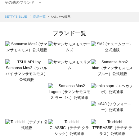
TSUHARU by Samansa Mos2（ツハルバイサマンサモスモス）の一覧
その他のブランド ＋
sm2rhythm（サマンサモスモス リズム）の一覧
Samansa Mos2 blue（サマンサモスモス ブルー）の一覧
BETTY'S BLUE
商品一覧
シルバー/銀系
Samansa Mos2 Lagom（サマンサモスモス ラーゴム）の一覧
ehka sopo（エヘカソポ）の一覧
ブランド一覧
sō4ū（ソウフォーユー）の一覧
Te chichi（テチチ）の一覧
Te chichi CLASSIC（テチチ クラシック）の一覧
Te chichi TERRASSE（テチチ テラス）の一覧
Lugnoncure（ルノンキュール）の一覧
BETTY'S BLUE（べティーズブルー）の一覧
Wpc.（ワールドパーティー）の一覧