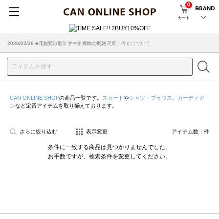
0
BRAND
カート
2026/07/29 ■【お知らせ】ヤマト運輸の配送遅延・停止について
2026/03/18 ■店舗受け取りサービスのご案内
CAN ONLINE SHOP
の商品一覧です。
スカート
や
シャツ・ブラウス
、
カーディガ
ン
など定番アイテムを取り揃えております。
さらに絞り込む
表示変更
アイテム数：
件
条件に一致する商品は見つかりませんでした。
お手数ですが、検索条件を変更してください。