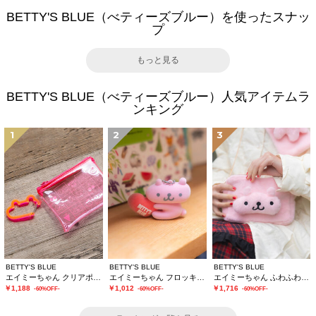
BETTY'S BLUE（べティーズブルー）を使ったスナッ
プ
もっと見る
BETTY'S BLUE（べティーズブルー）人気アイテムラ
ンキング
1
2
3
BETTY'S BLUE
BETTY'S BLUE
BETTY'S BLUE
エイミーちゃん クリアポーチ
エイミーちゃん フロッキーチャーム
エイミーちゃん ふわふわショルダーバッグ
￥1,188
￥1,012
￥1,716
-60%OFF-
-60%OFF-
-60%OFF-