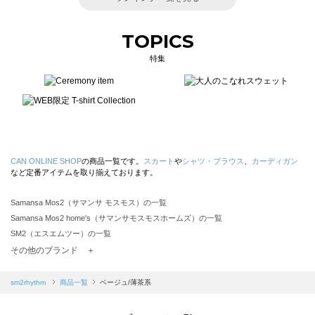
TOPICS
特集
CAN ONLINE SHOP
の商品一覧です。
スカート
や
シャツ・ブラウス
、
カーディガン
など定番アイテムを取り揃えております。
Samansa Mos2（サマンサ モスモス）の一覧
Samansa Mos2 home's（サマンサモスモスホームズ）の一覧
SM2（エスエムツー）の一覧
TSUHARU by Samansa Mos2（ツハルバイサマンサモスモス）の一覧
その他のブランド ＋
sm2rhythm（サマンサモスモス リズム）の一覧
Samansa Mos2 blue（サマンサモスモス ブルー）の一覧
sm2rhythm
商品一覧
ベージュ/薄茶系
Samansa Mos2 Lagom（サマンサモスモス ラーゴム）の一覧
ehka sopo（エヘカソポ）の一覧