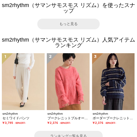
sm2rhythm（サマンサモスモス リズム）を使ったスナ
ップ
もっと見る
sm2rhythm（サマンサモスモス リズム）人気アイテム
ランキング
1
2
3
sm2rhythm
sm2rhythm
sm2rhythm
セミワイドパンツ
ブークレニットプルオーバー
ボーダーブークレニットプルオーバー
￥3,795
￥2,376
￥2,376
-50%OFF-
-60%OFF-
-60%OFF-
ランキング一覧を見る