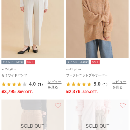
タイムセール対象
SALE
タイムセール対象
SALE
sm2rhythm
sm2rhythm
セミワイドパンツ
ブークレニットプルオーバー
レビュー
レビュー
4.0
5.0
（1）
（1）
を見る
を見る
¥3,795
¥2,376
-50%OFF-
-60%OFF-
お気に入り
SOLD OUT
SOLD OUT