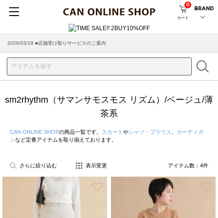
0
BRAND
カート
2026/03/18 ■店舗受け取りサービスのご案内
sm2rhythm（サマンサモスモス リズム）/ベージュ/薄
茶系
CAN ONLINE SHOP
の商品一覧です。
スカート
や
シャツ・ブラウス
、
カーディガ
ン
など定番アイテムを取り揃えております。
さらに絞り込む
表示変更
アイテム数：
4
件
お気に入り