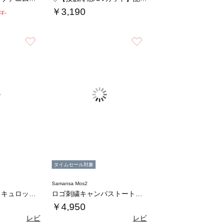
￥3,190
FF-
お気に入り
お気に入り
タイムセール対象
Samansa Mos2
ストレッチタックキュロットパンツ
ロゴ刺繍キャンバストートバッグ
￥4,950
レビ
レビ