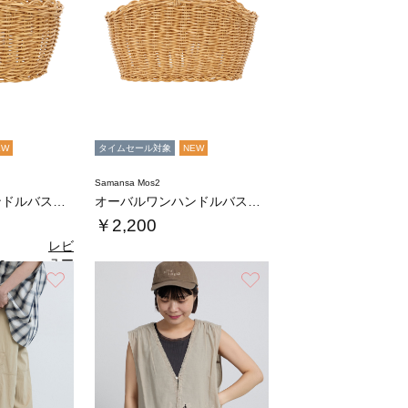
EW
タイムセール対象
NEW
Samansa Mos2
オーバルワンハンドルバスケットS
オーバルワンハンドルバスケットL
￥2,200
レビ
ュー
0
（1）
を見
お気に入り
お気に入り
る