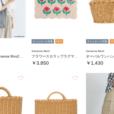
タイムセール対象
NEW
タイムセール対象
N
Samansa Mos2
Samansa Mos2
【kazumi×Samansa Mos2】ぬ…
フラワースカラップラグマット
￥3,850
￥1,430
5.
お気に入り
お気に入り