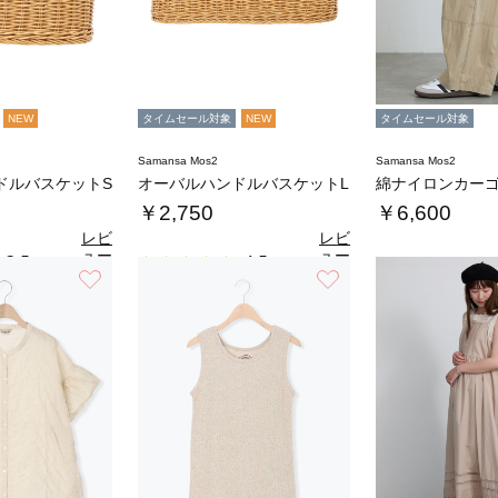
NEW
タイムセール対象
NEW
タイムセール対象
Samansa Mos2
Samansa Mos2
ドルバスケットS
オーバルハンドルバスケットL
綿ナイロンカー
￥2,750
￥6,600
レビ
レビ
ュー
ュー
3.5
4.5
（2）
（4）
を見
を見
お気に入り
お気に入り
る
る