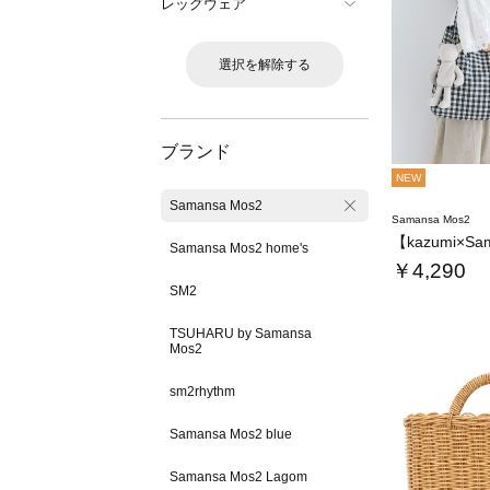
レッグウェア
選択を解除する
ブランド
NEW
Samansa Mos2
Samansa Mos2
Samansa Mos2 home's
￥4,290
SM2
TSUHARU by Samansa
Mos2
sm2rhythm
Samansa Mos2 blue
Samansa Mos2 Lagom