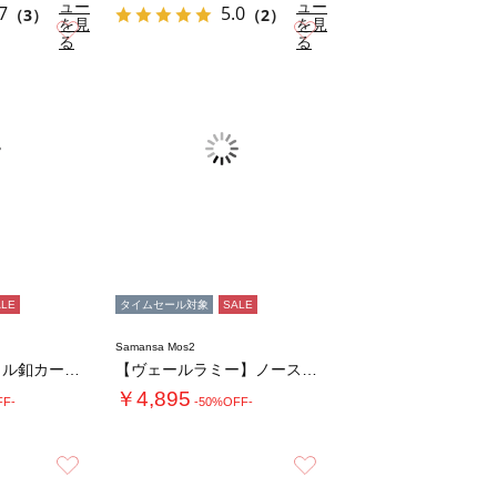
ュー
ュー
7
5.0
（3）
（2）
を見
を見
お気に入り
お気に入り
る
る
ALE
タイムセール対象
SALE
Samansa Mos2
メッシュ編みメタル釦カーディガン
【ヴェールラミー】ノースリーブワンピース
￥4,895
FF-
-50%OFF-
お気に入り
お気に入り