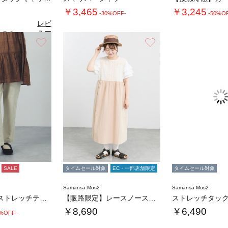
￥3,465
￥3,245
-30%OFF-
-50%O
レビ
ュー
5.0
（1）
を見
お気に入り
お気に入り
る
SALE
タイムセール対象
EC・一部店舗限定
タイムセール対象
Samansa Mos2
Samansa Mos2
【接触冷感】ストレッチテーパードパンツ
【販路限定】レースノースリワンピース
￥8,690
￥6,490
0%OFF-