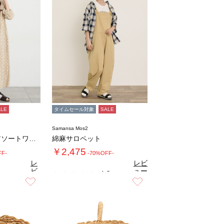
ALE
タイムセール対象
SALE
Samansa Mos2
【接触冷感】柄アソートワンピース《限定カラー…
綿麻サロペット
￥2,475
FF-
-70%OFF-
レ
レビ
ビ
ュー
4.8
（9）
ュ
を見
お気に入り
お気に入り
8
（28）
ー
る
を
見
る