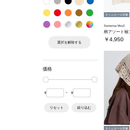
タイムセール対象
Samansa Mos2
柄アソート袖
￥4,950
選択を解除する
価格
¥
~
¥
リセット
絞り込む
タイムセール対象