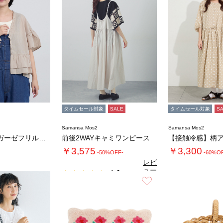
タイムセール対象
SALE
タイムセール対象
S
Samansa Mos2
Samansa Mos2
綿麻パウダーガーゼフリルベスト
前後2WAYキャミワンピース
￥3,575
￥3,300
-50%OFF-
-60%O
レビ
ュー
4.6
（5）
を見
お気に入り
4.
る