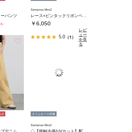
Samansa Mos2
ターパンツ
レース×ピンタックリボンベスト《限定カラーあ…
￥6,050
FF-
レビ
ュー
5.0
（1）
を見
お気に入り
お気に入り
る
ALE
タイムセール対象
Samansa Mos2
【接触冷感】カーブデニムパンツ
◇【接触冷感/UVカット】配色レイヤードTシ…