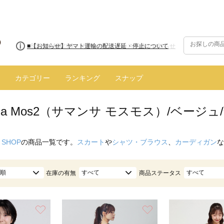
■【お知らせ】ヤマト運輸の配送遅延・停止について
カテゴリー
ランキング
スナップ
nsa Mos2（サマンサ モスモス）/ベージュ
 SHOP
の商品一覧です。
スカート
や
シャツ・ブラウス
、
カーディガン
な
順
すべて
すべて
在庫の有無
商品ステータス
お気に入り
お気に入り