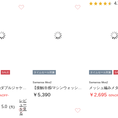
4.
お気に入り
お気に入り
SALE
タイムセール対象
タイムセール対象
S
Samansa Mos2
Samansa Mos2
裾レース5分袖ダブルジャケット
【接触冷感/マシンウォッシャブル】インナーセ…
￥5,390
￥2,695
0%OFF-
-50%O
レビ
ュー
5.0
（1）
を見
お気に入り
お気に入り
る