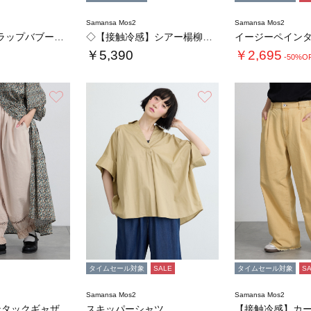
Samansa Mos2
Samansa Mos2
フラワースカラップバブーシュカ
◇【接触冷感】シアー楊柳ブラウス
イージーペイン
￥5,390
￥2,695
-50%O
お気に入り
お気に入り
タイムセール対象
SALE
タイムセール対象
S
Samansa Mos2
Samansa Mos2
裾レース×ピンタックギャザーパンツ《限定カラ…
スキッパーシャツ