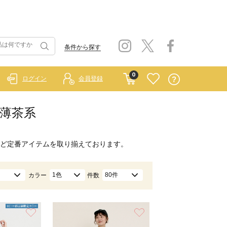
条件から探す
0
ログイン
会員登録
/薄茶系
ど定番アイテムを取り揃えております。
1色
80件
カラー
件数
お気に入り
お気に入り