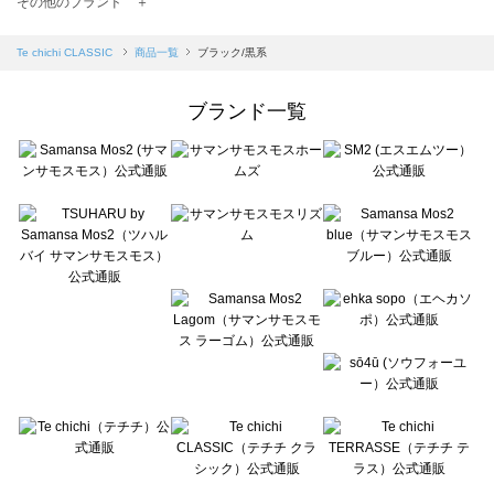
その他のブランド ＋
sm2rhythm（サマンサモスモス リズム）の一覧
Samansa Mos2 blue（サマンサモスモス ブルー）の一覧
Te chichi CLASSIC
商品一覧
ブラック/黒系
Samansa Mos2 Lagom（サマンサモスモス ラーゴム）の一覧
ehka sopo（エヘカソポ）の一覧
ブランド一覧
sō4ū（ソウフォーユー）の一覧
Te chichi（テチチ）の一覧
Te chichi CLASSIC（テチチ クラシック）の一覧
Te chichi TERRASSE（テチチ テラス）の一覧
Lugnoncure（ルノンキュール）の一覧
BETTY'S BLUE（べティーズブルー）の一覧
Wpc.（ワールドパーティー）の一覧