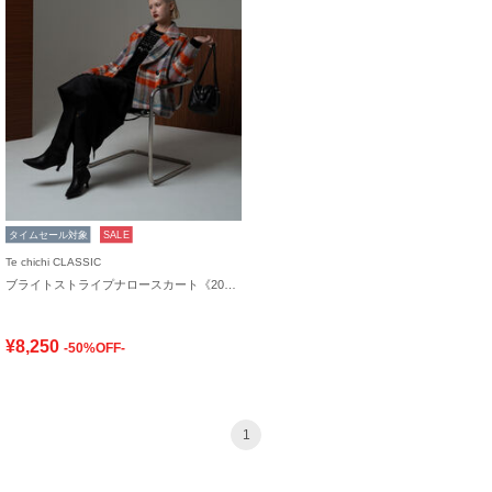
タイムセール対象
SALE
Te chichi CLASSIC
ブライトストライプナロースカート《2025winter catalog item》
¥8,250
-50%OFF-
1