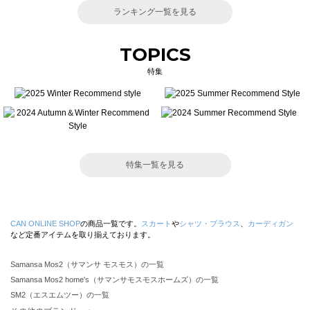
ランキング一覧を見る
TOPICS
特集
特集一覧を見る
CAN ONLINE SHOP
の商品一覧です。
スカート
や
シャツ・ブラウス
、
カーディガン
など定番アイテムを取り揃えております。
Samansa Mos2（サマンサ モスモス）の一覧
Samansa Mos2 home's（サマンサモスモスホームズ）の一覧
SM2（エスエムツー）の一覧
TSUHARU by Samansa Mos2（ツハルバイサマンサモスモス）の一覧