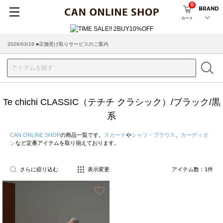
0
BRAND
カート
2026/03/18 ■店舗受け取りサービスのご案内
Te chichi CLASSIC（テチチ クラシック）/ブラック/黒
系
CAN ONLINE SHOP
の商品一覧です。
スカート
や
シャツ・ブラウス
、
カーディガ
ン
など定番アイテムを取り揃えております。
さらに絞り込む
表示変更
アイテム数：
1
件
お気に入り