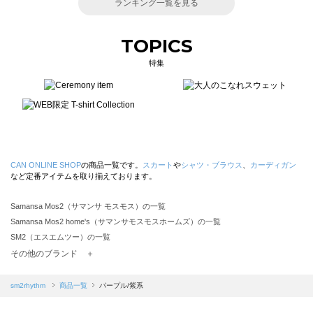
ランキング一覧を見る
TOPICS
特集
CAN ONLINE SHOP
の商品一覧です。
スカート
や
シャツ・ブラウス
、
カーディガン
など定番アイテムを取り揃えております。
Samansa Mos2（サマンサ モスモス）の一覧
Samansa Mos2 home's（サマンサモスモスホームズ）の一覧
SM2（エスエムツー）の一覧
TSUHARU by Samansa Mos2（ツハルバイサマンサモスモス）の一覧
その他のブランド ＋
sm2rhythm（サマンサモスモス リズム）の一覧
Samansa Mos2 blue（サマンサモスモス ブルー）の一覧
sm2rhythm
商品一覧
パープル/紫系
Samansa Mos2 Lagom（サマンサモスモス ラーゴム）の一覧