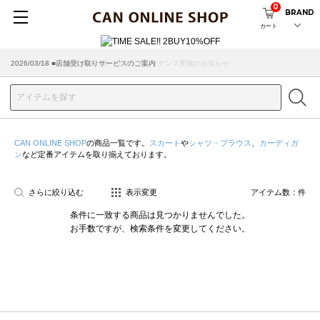
0
BRAND
カート
2026/08/04 ■8/13(木)AM2:00～サイトメンテナンス実施のお知らせ
2026/03/18 ■店舗受け取りサービスのご案内
CAN ONLINE SHOP
の商品一覧です。
スカート
や
シャツ・ブラウス
、
カーディガ
ン
など定番アイテムを取り揃えております。
さらに絞り込む
表示変更
アイテム数：
件
条件に一致する商品は見つかりませんでした。
お手数ですが、検索条件を変更してください。