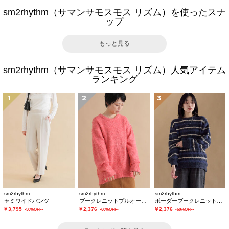
sm2rhythm（サマンサモスモス リズム）を使ったスナ
ップ
もっと見る
sm2rhythm（サマンサモスモス リズム）人気アイテム
ランキング
1
2
3
sm2rhythm
sm2rhythm
sm2rhythm
セミワイドパンツ
ブークレニットプルオーバー
ボーダーブークレニットプルオーバー
￥3,795
￥2,376
￥2,376
-50%OFF-
-60%OFF-
-60%OFF-