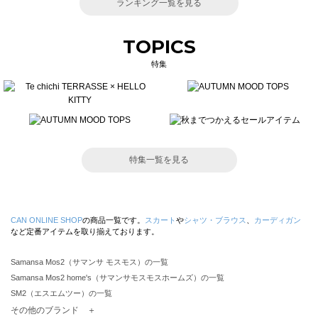
ランキング一覧を見る
TOPICS
特集
特集一覧を見る
CAN ONLINE SHOP
の商品一覧です。
スカート
や
シャツ・ブラウス
、
カーディガン
など定番アイテムを取り揃えております。
Samansa Mos2（サマンサ モスモス）の一覧
Samansa Mos2 home's（サマンサモスモスホームズ）の一覧
SM2（エスエムツー）の一覧
TSUHARU by Samansa Mos2（ツハルバイサマンサモスモス）の一覧
その他のブランド ＋