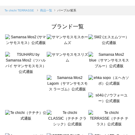
sm2rhythm（サマンサモスモス リズム）の一覧
Samansa Mos2 blue（サマンサモスモス ブルー）の一覧
Te chichi TERRASSE
商品一覧
パープル/紫系
Samansa Mos2 Lagom（サマンサモスモス ラーゴム）の一覧
ehka sopo（エヘカソポ）の一覧
ブランド一覧
sō4ū（ソウフォーユー）の一覧
Te chichi（テチチ）の一覧
Te chichi CLASSIC（テチチ クラシック）の一覧
Te chichi TERRASSE（テチチ テラス）の一覧
Lugnoncure（ルノンキュール）の一覧
BETTY'S BLUE（べティーズブルー）の一覧
Wpc.（ワールドパーティー）の一覧