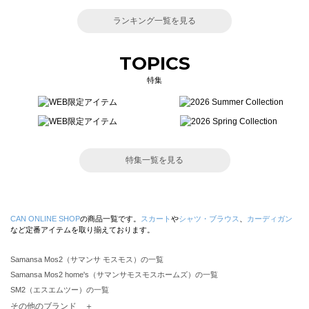
ランキング一覧を見る
TOPICS
特集
特集一覧を見る
CAN ONLINE SHOP
の商品一覧です。
スカート
や
シャツ・ブラウス
、
カーディガン
など定番アイテムを取り揃えております。
Samansa Mos2（サマンサ モスモス）の一覧
Samansa Mos2 home's（サマンサモスモスホームズ）の一覧
SM2（エスエムツー）の一覧
TSUHARU by Samansa Mos2（ツハルバイサマンサモスモス）の一覧
その他のブランド ＋