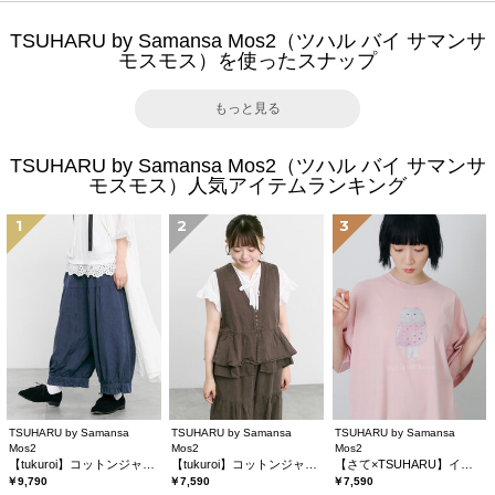
TSUHARU by Samansa Mos2（ツハル バイ サマンサ
モスモス）を使ったスナップ
もっと見る
TSUHARU by Samansa Mos2（ツハル バイ サマンサ
モスモス）人気アイテムランキング
1
2
3
TSUHARU by Samansa
TSUHARU by Samansa
TSUHARU by Samansa
Mos2
Mos2
Mos2
【tukuroi】コットンジャカード製品染め裾フリルパンツ《WEB限定》
【tukuroi】コットンジャカード製品染めベスト《WEB限定》
【さて×TSUHARU】イラスト柄プリントTシャツ
￥9,790
￥7,590
￥7,590