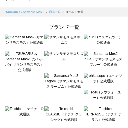
sm2rhythm（サマンサモスモス リズム）の一覧
Samansa Mos2 blue（サマンサモスモス ブルー）の一覧
TSUHARU by Samansa Mos2
商品一覧
ゴールド/金系
Samansa Mos2 Lagom（サマンサモスモス ラーゴム）の一覧
ehka sopo（エヘカソポ）の一覧
ブランド一覧
sō4ū（ソウフォーユー）の一覧
Te chichi（テチチ）の一覧
Te chichi CLASSIC（テチチ クラシック）の一覧
Te chichi TERRASSE（テチチ テラス）の一覧
Lugnoncure（ルノンキュール）の一覧
BETTY'S BLUE（べティーズブルー）の一覧
Wpc.（ワールドパーティー）の一覧