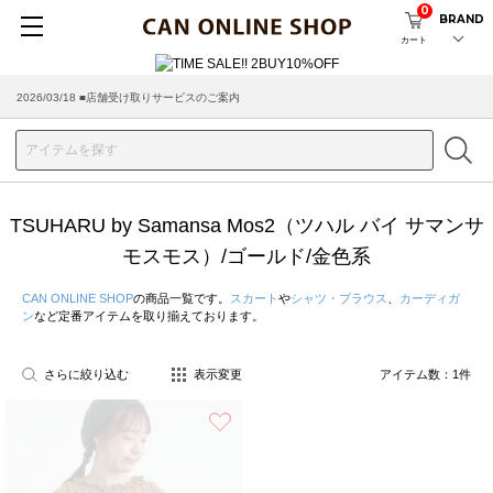
0
BRAND
カート
2026/03/18 ■店舗受け取りサービスのご案内
TSUHARU by Samansa Mos2（ツハル バイ サマンサ
モスモス）/ゴールド/金色系
CAN ONLINE SHOP
の商品一覧です。
スカート
や
シャツ・ブラウス
、
カーディガ
ン
など定番アイテムを取り揃えております。
さらに絞り込む
表示変更
アイテム数：
1
件
お気に入り