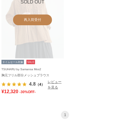
SOLD OUT
再入荷受付
タイムセール対象
SALE
TSUHARU by Samansa Mos2
胸元フリル部分メッシュブラウス
レビュー
4.8
（4）
を見る
¥12,320
-30%OFF-
1