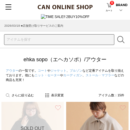
0
BRAND
カート
2026/03/18 ■店舗受け取りサービスのご案内
ehka sopo（エヘカソポ）/アウター
アウター
の一覧です。
コート
や
ジャケット
、
ブルゾン
など定番アイテムを取り揃え
ております。他にも
ニット・セーター
や
カーディガン
、
ストール・マフラー
などの
商品も充実！
さらに絞り込む
表示変更
アイテム数：
15
件
お気に入り
SOLD OUT