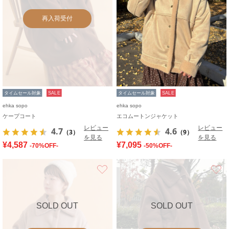
再入荷受付
タイムセール対象
SALE
タイムセール対象
SALE
ehka sopo
ehka sopo
ケープコート
エコムートンジャケット
レビュー
レビュー
4.7
4.6
（3）
（9）
を見る
を見る
¥4,587
¥7,095
-70%OFF-
-50%OFF-
お気に入り
SOLD OUT
SOLD OUT