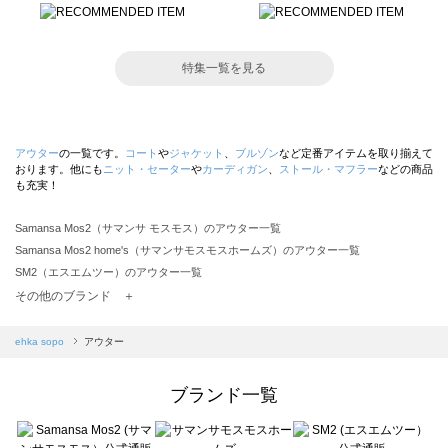
特集一覧を見る
アウター
の一覧です。
コート
や
ジャケット
、
ブルゾン
など定番アイテムを取り揃えて
おります。他にも
ニット・セーター
や
カーディガン
、
ストール・マフラー
などの商品
も充実！
Samansa Mos2（サマンサ モスモス）のアウター一覧
Samansa Mos2 home's（サマンサモスモスホームズ）のアウター一覧
SM2（エスエムツー）のアウター一覧
TSUHARU by Samansa Mos2（ツハルバイサマンサモスモス）のアウター一覧
その他のブランド ＋
sm2rhythm（サマンサモスモス リズム）のアウター一覧
Samansa Mos2 blue（サマンサモスモス ブルー）のアウター一覧
ehka sopo
アウター
Samansa Mos2 Lagom（サマンサモスモス ラーゴム）のアウター一覧
ehka sopo（エヘカソポ）のアウター一覧
ブランド一覧
sō4ū（ソウフォーユー）のアウター一覧
Te chichi（テチチ）のアウター一覧
Te chichi CLASSIC（テチチ クラシック）のアウター一覧