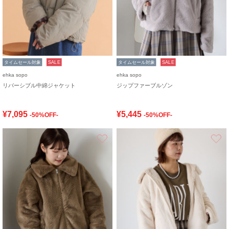
タイムセール対象
SALE
タイムセール対象
SALE
ehka sopo
ehka sopo
リバーシブル中綿ジャケット
ジップファーブルゾン
¥7,095
¥5,445
-50%OFF-
-50%OFF-
お気に入り