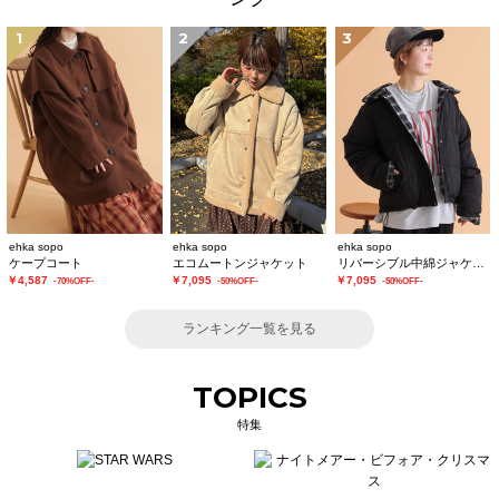
1
2
3
ehka sopo
ehka sopo
ehka sopo
ケープコート
エコムートンジャケット
リバーシブル中綿ジャケット
￥4,587
￥7,095
￥7,095
-70%OFF-
-50%OFF-
-50%OFF-
ランキング一覧を見る
TOPICS
特集