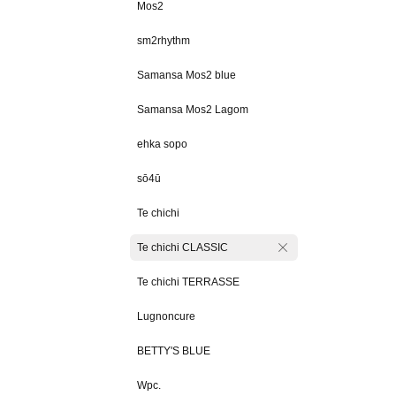
Mos2
sm2rhythm
Samansa Mos2 blue
Samansa Mos2 Lagom
ehka sopo
sō4ū
Te chichi
Te chichi CLASSIC
Te chichi TERRASSE
Lugnoncure
BETTY'S BLUE
Wpc.