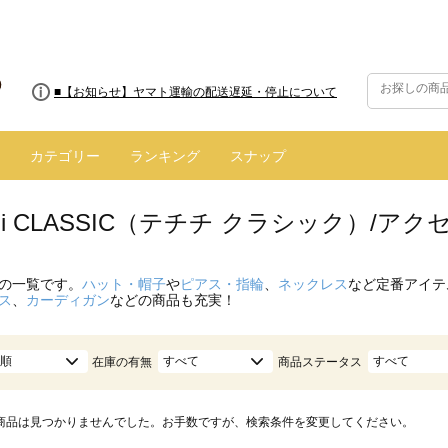
■8/13(木)AM2:00～サイトメンテナンス実施のお知らせ
■【お知らせ】ヤマト運輸の配送遅延・停止について
カテゴリー
ランキング
スナップ
hichi CLASSIC（テチチ クラシック）/ア
の一覧です。
ハット・帽子
や
ピアス・指輪
、
ネックレス
など定番アイテ
ス
、
カーディガン
などの商品も充実！
順
すべて
すべて
在庫の有無
商品ステータス
商品は見つかりませんでした。お手数ですが、検索条件を変更してください。