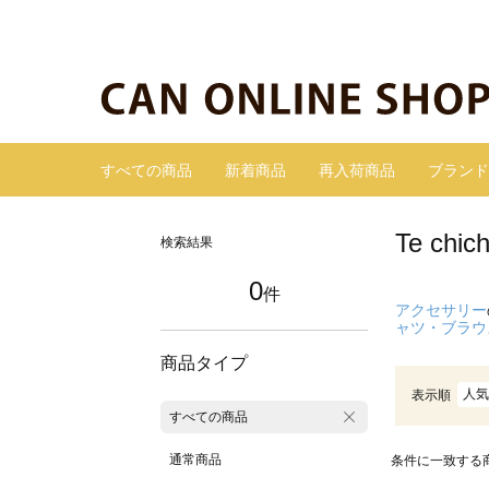
すべての商品
新着商品
再入荷商品
ブランド
Te c
検索結果
0
件
アクセサリー
ャツ・ブラウ
商品タイプ
人気
表示順
すべての商品
通常商品
条件に一致する