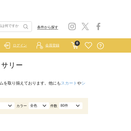
条件から探す
0
ログイン
会員登録
クセサリー
ムを取り揃えております。他にも
スカート
や
シ
全色
80件
カラー
件数