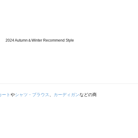
カート
や
シャツ・ブラウス
、
カーディガン
などの商