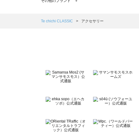
その他のブランド ＋
sm2rhythm（サマンサモスモス リズム）のアクセサリー
Samansa Mos2 blue（サマンサモスモス ブルー）のア
Samansa Mos2 Lagom（サマンサモスモス ラーゴム
Te chichi CLASSIC
アクセサリー
ehka sopo（エヘカソポ）のアクセサリー一覧
sō4ū（ソウフォーユー）のアクセサリー一覧
Te chichi（テチチ）のアクセサリー一覧
Te chichi CLASSIC（テチチ クラシック）のアクセサリー
Te chichi TERRASSE（テチチ テラス）のアクセサリー一
Lugnoncure（ルノンキュール）のアクセサリー一覧
BETTY'S BLUE（べティーズブルー）のアクセサリー一覧
Wpc.（ワールドパーティー）のアクセサリー一覧