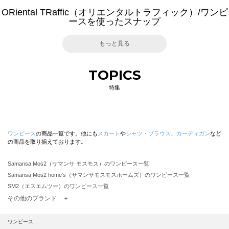
ORiental TRaffic（オリエンタルトラフィック）/ワンピ
ースを使ったスナップ
もっと見る
TOPICS
特集
ワンピース
の商品一覧です。他にも
スカート
や
シャツ・ブラウス
、
カーディガン
など
の商品を取り揃えております。
Samansa Mos2（サマンサ モスモス）のワンピース一覧
Samansa Mos2 home's（サマンサモスモスホームズ）のワンピース一覧
SM2（エスエムツー）のワンピース一覧
TSUHARU by Samansa Mos2（ツハルバイサマンサモスモス）のワンピース一覧
その他のブランド ＋
sm2rhythm（サマンサモスモス リズム）のワンピース一覧
Samansa Mos2 blue（サマンサモスモス ブルー）のワンピース一覧
ワンピース