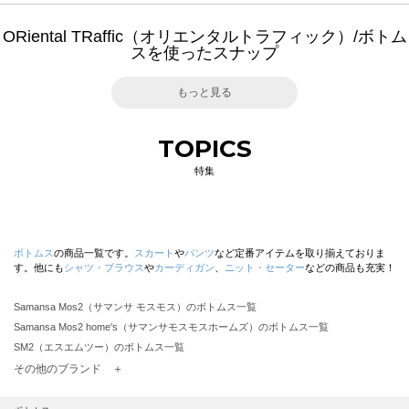
ORiental TRaffic（オリエンタルトラフィック）/ボトム
スを使ったスナップ
もっと見る
TOPICS
特集
ボトムス
の商品一覧です。
スカート
や
パンツ
など定番アイテムを取り揃えておりま
す。他にも
シャツ・ブラウス
や
カーディガン
、
ニット・セーター
などの商品も充実！
Samansa Mos2（サマンサ モスモス）のボトムス一覧
Samansa Mos2 home's（サマンサモスモスホームズ）のボトムス一覧
SM2（エスエムツー）のボトムス一覧
TSUHARU by Samansa Mos2（ツハルバイサマンサモスモス）のボトムス一覧
その他のブランド ＋
sm2rhythm（サマンサモスモス リズム）のボトムス一覧
Samansa Mos2 blue（サマンサモスモス ブルー）のボトムス一覧