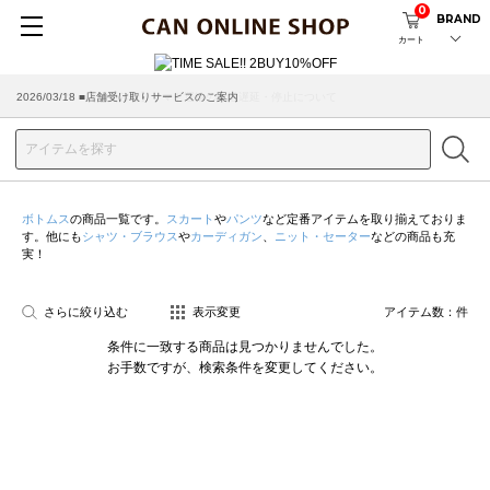
0
BRAND
カート
2026/07/29 ■【お知らせ】ヤマト運輸の配送遅延・停止について
2026/03/18 ■店舗受け取りサービスのご案内
ボトムス
の商品一覧です。
スカート
や
パンツ
など定番アイテムを取り揃えておりま
す。他にも
シャツ・ブラウス
や
カーディガン
、
ニット・セーター
などの商品も充
実！
さらに絞り込む
表示変更
アイテム数：
件
条件に一致する商品は見つかりませんでした。
お手数ですが、検索条件を変更してください。