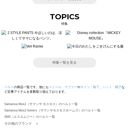
TOPICS
特集
特集一覧を見る
ベルト
の商品一覧です。他にも
ストール・マフラー
や
タイツ・靴下
、
ハット・帽子
な
ど定番アイテムを多数取り揃えております。
Samansa Mos2（サマンサ モスモス）のベルト一覧
Samansa Mos2 home's（サマンサモスモスホームズ）のベルト一覧
SM2（エスエムツー）のベルト一覧
TSUHARU by Samansa Mos2（ツハルバイサマンサモスモス）のベルト一覧
その他のブランド ＋