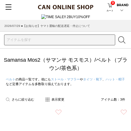
0
BRAND
カート
2026/07/29 ■【お知らせ】ヤマト運輸の配送遅延・停止について
2026/03/18 ■店舗受け取りサービスのご案内
Samansa Mos2（サマンサ モスモス）/ベルト（ブラ
ウン/茶色系）
ベルト
の商品一覧です。他にも
ストール・マフラー
や
タイツ・靴下
、
ハット・帽子
など定番アイテムを多数取り揃えております。
さらに絞り込む
表示変更
アイテム数：
3
件
お気に入り