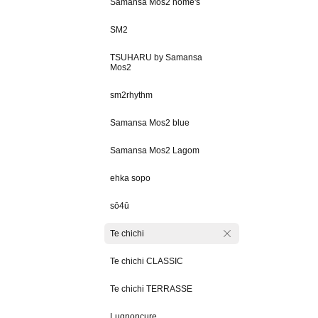
Samansa Mos2 home's
SM2
TSUHARU by Samansa
Mos2
sm2rhythm
Samansa Mos2 blue
Samansa Mos2 Lagom
ehka sopo
sō4ū
Te chichi
Te chichi CLASSIC
Te chichi TERRASSE
Lugnoncure