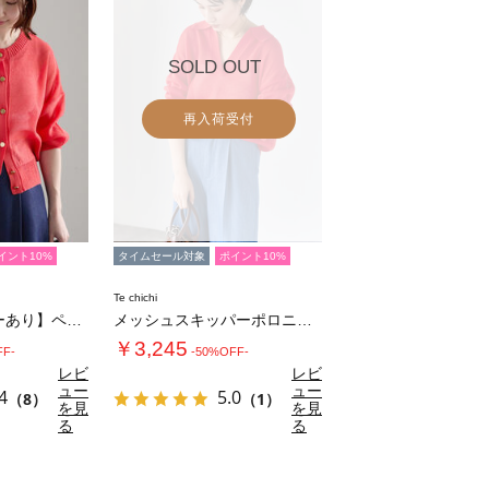
SOLD OUT
再入荷受付
イント10%
タイムセール対象
ポイント10%
Te chichi
【WEB限定カラーあり】ペーパータッチヤーン…
メッシュスキッパーポロニット
￥3,245
FF-
-50%OFF-
レビ
レビ
ュー
ュー
4
5.0
（8）
（1）
を見
を見
る
る