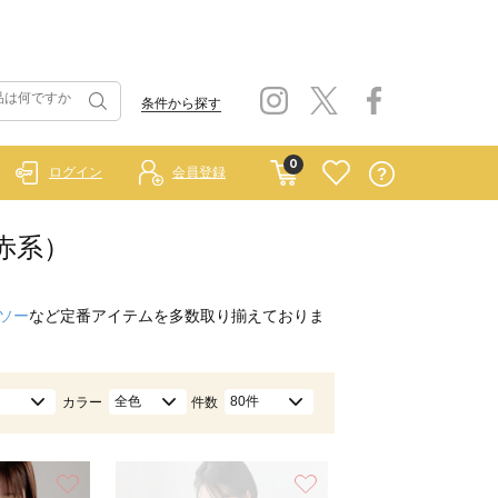
条件から探す
0
ログイン
会員登録
/赤系）
ソー
など定番アイテムを多数取り揃えておりま
全色
80件
カラー
件数
お気に入り
お気に入り