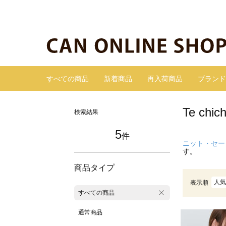
すべての商品
新着商品
再入荷商品
ブランド
Te c
検索結果
5
件
ニット・セー
す。
商品タイプ
人気
表示順
すべての商品
通常商品