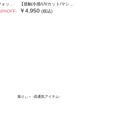
ルマンニット
【接触冷感/UVカット/マシンウォッシャブル】14G天竺デイリー機能ニットプルオーバー
￥4,950
50%OFF-
(税込)