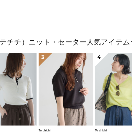
ichi（テチチ）ニット・セーター人気アイテ
3
4
Te chichi
Te chichi