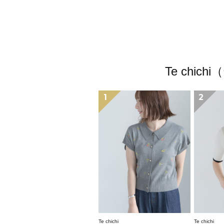
Te ch
1
2
Te chichi
Te chichi