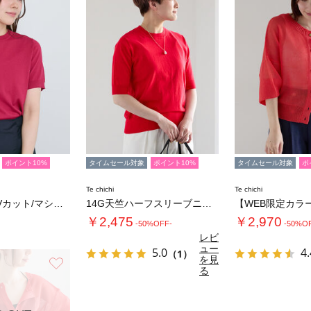
ポイント10%
タイムセール対象
ポイント10%
タイムセール対象
ポ
Te chichi
Te chichi
【接触冷感/UVカット/マシンウォッシャブル…
14G天竺ハーフスリーブニットプルオーバー
￥2,475
￥2,970
-50%OFF-
-50%O
レビ
ュー
5.0
4.
（1）
を見
お気に入り
る