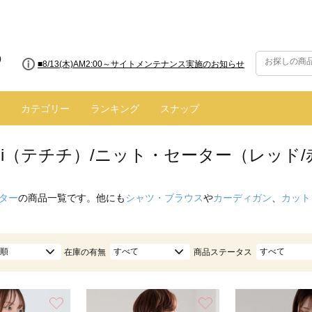
■8/13(木)AM2:00～サイトメンテナンス実施のお知らせ
カテゴリー
ランキング
スナップ
hichi（テチチ）/ニット・セーター（レッド
ター
の商品一覧です。他にも
シャツ・ブラウス
や
カーディガン
、
カット
順
すべて
すべて
在庫の有無
商品ステータス
お気に入り
お気に入り