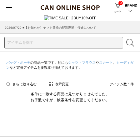
0
BRAND
カート
2026/07/29 ■【お知らせ】ヤマト運輸の配送遅延・停止について
バッグ・ポーチ
の商品一覧です。他にも
シャツ・ブラウス
や
スカート
、
カーディガ
ン
など定番アイテムを多数取り揃えております。
さらに絞り込む
表示変更
アイテム数：
件
条件に一致する商品は見つかりませんでした。
お手数ですが、検索条件を変更してください。