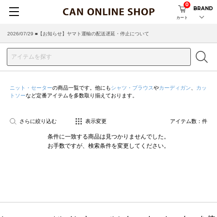
0
BRAND
カート
2026/07/29 ■【お知らせ】ヤマト運輸の配送遅延・停止について
ニット・セーター
の商品一覧です。他にも
シャツ・ブラウス
や
カーディガン
、
カッ
トソー
など定番アイテムを多数取り揃えております。
さらに絞り込む
表示変更
アイテム数：
件
条件に一致する商品は見つかりませんでした。
お手数ですが、検索条件を変更してください。