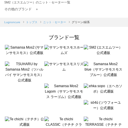
SM2（エスエムツー）のニット・セーター一覧
TSUHARU by Samansa Mos2（ツハルバイサマンサモスモス）のニット・セーター一覧
その他のブランド ＋
sm2rhythm（サマンサモスモス リズム）のニット・セーター一覧
Samansa Mos2 blue（サマンサモスモス ブルー）のニット・セーター一覧
Lugnoncure
トップス
ニット・セーター
グリーン/緑系
Samansa Mos2 Lagom（サマンサモスモス ラーゴム）のニット・セーター一覧
ehka sopo（エヘカソポ）のニット・セーター一覧
ブランド一覧
sō4ū（ソウフォーユー）のニット・セーター一覧
Te chichi（テチチ）のニット・セーター一覧
Te chichi CLASSIC（テチチ クラシック）のニット・セーター一覧
Te chichi TERRASSE（テチチ テラス）のニット・セーター一覧
Lugnoncure（ルノンキュール）のニット・セーター一覧
BETTY'S BLUE（べティーズブルー）のニット・セーター一覧
Wpc.（ワールドパーティー）のニット・セーター一覧