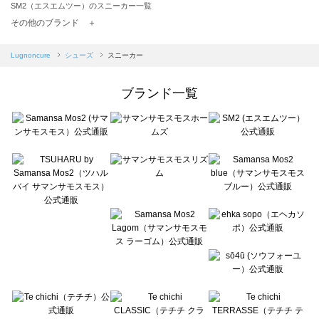
SM2（エスエムツー）のスニーカー一覧
TSUHARU by Samansa Mos2（ツハルバイサマンサモスモス）のスニーカー一覧
その他のブランド ＋
sm2rhythm（サマンサモスモス リズム）のスニーカー一覧
Samansa Mos2 blue（サマンサモスモス ブルー）のスニーカー一覧
Lugnoncure
シューズ
スニーカー
Samansa Mos2 Lagom（サマンサモスモス ラーゴム）のスニーカー一覧
ehka sopo（エヘカソポ）のスニーカー一覧
ブランド一覧
sō4ū（ソウフォーユー）のスニーカー一覧
Te chichi（テチチ）のスニーカー一覧
Te chichi CLASSIC（テチチ クラシック）のスニーカー一覧
Te chichi TERRASSE（テチチ テラス）のスニーカー一覧
Lugnoncure（ルノンキュール）のスニーカー一覧
BETTY'S BLUE（べティーズブルー）のスニーカー一覧
Wpc.（ワールドパーティー）のスニーカー一覧