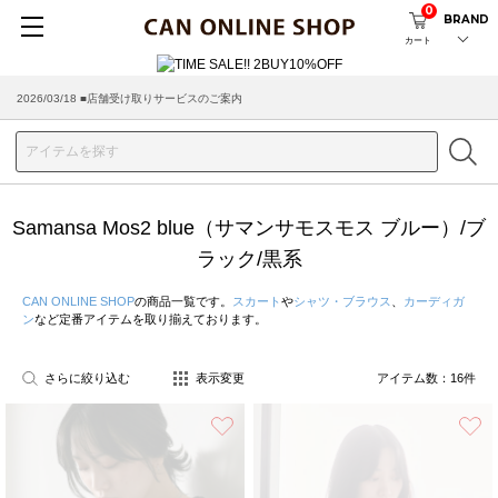
0
BRAND
カート
2026/08/04 ■8/13(木)AM2:00～サイトメンテナンス実施のお知らせ
2026/03/18 ■店舗受け取りサービスのご案内
Samansa Mos2 blue（サマンサモスモス ブルー）/ブ
ラック/黒系
CAN ONLINE SHOP
の商品一覧です。
スカート
や
シャツ・ブラウス
、
カーディガ
ン
など定番アイテムを取り揃えております。
さらに絞り込む
表示変更
アイテム数：
16
件
お気に入り