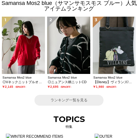
Samansa Mos2 blue（サマンサモスモス ブルー）人気
アイテムランキング
1
2
3
Samansa Mos2 blue
Samansa Mos2 blue
Samansa Mos2 blue
◎Vネックニットプルオーバー
◎ニュアンス柄ニットCD
【Disney】ヴィランズ/トートバッグ
￥2,145
￥2,695
￥1,980
-50%OFF-
-50%OFF-
-60%OFF-
ランキング一覧を見る
TOPICS
特集