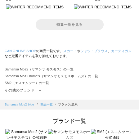
特集一覧を見る
CAN ONLINE SHOP
の商品一覧です。
スカート
や
シャツ・ブラウス
、
カーディガン
など定番アイテムを取り揃えております。
Samansa Mos2（サマンサ モスモス）の一覧
Samansa Mos2 home's（サマンサモスモスホームズ）の一覧
SM2（エスエムツー）の一覧
TSUHARU by Samansa Mos2（ツハルバイサマンサモスモス）の一覧
その他のブランド ＋
sm2rhythm（サマンサモスモス リズム）の一覧
Samansa Mos2 blue（サマンサモスモス ブルー）の一覧
Samansa Mos2 blue
商品一覧
ブラック/黒系
Samansa Mos2 Lagom（サマンサモスモス ラーゴム）の一覧
ehka sopo（エヘカソポ）の一覧
ブランド一覧
sō4ū（ソウフォーユー）の一覧
Te chichi（テチチ）の一覧
Te chichi CLASSIC（テチチ クラシック）の一覧