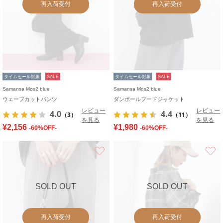
再入荷受付
再入荷受付
タイムセール対象
SALE
タイムセール対象
SALE
Samansa Mos2 blue
Samansa Mos2 blue
ウェーブカットパンツ
ダンボールフードジャケット
レビュー
レビュー
4.0
4.4
（3）
（11）
を見る
を見る
¥2,156
¥1,980
-60%OFF-
-60%OFF-
お気に入り
SOLD OUT
SOLD OUT
再入荷受付
再入荷受付