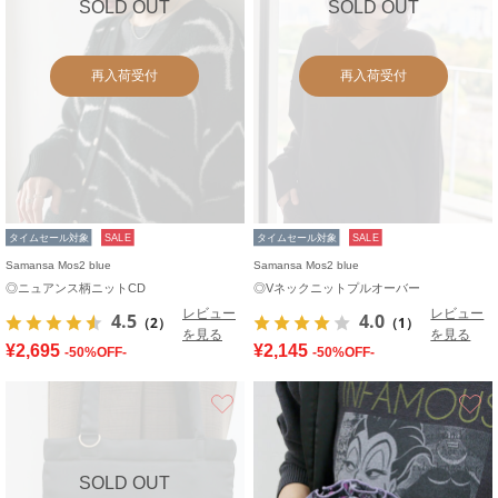
SOLD OUT
SOLD OUT
再入荷受付
再入荷受付
タイムセール対象
SALE
タイムセール対象
SALE
Samansa Mos2 blue
Samansa Mos2 blue
◎ニュアンス柄ニットCD
◎Vネックニットプルオーバー
レビュー
レビュー
4.5
4.0
（2）
（1）
を見る
を見る
¥2,695
¥2,145
-50%OFF-
-50%OFF-
お気に入り
SOLD OUT