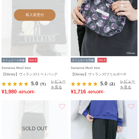
再入荷受付
タイムセール対象
SALE
タイムセール対象
SALE
Samansa Mos2 blue
Samansa Mos2 blue
【Disney】ヴィランズ/トートバッグ
【Disney】ヴィランズ/フリルポーチ
レビュー
レビュー
5.0
5.0
（1）
（2）
を見る
を見る
¥1,980
¥1,716
-60%OFF-
-60%OFF-
お気に入り
SOLD OUT