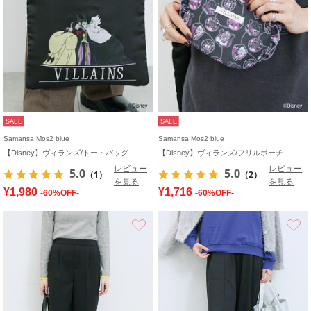
SALE
SALE
Samansa Mos2 blue
Samansa Mos2 blue
【Disney】ヴィランズ/トートバッグ
【Disney】ヴィランズ/フリルポーチ
レビュー
レビュー
5.0
5.0
（1）
（2）
を見る
を見る
¥1,980
¥1,716
-60%OFF-
-60%OFF-
お気に入り