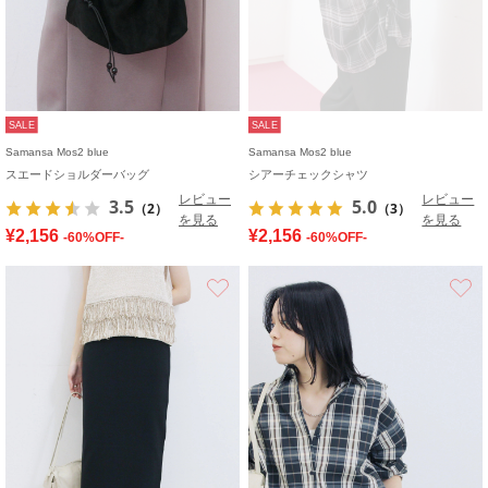
SALE
SALE
Samansa Mos2 blue
Samansa Mos2 blue
スエードショルダーバッグ
シアーチェックシャツ
レビュー
レビュー
3.5
5.0
（2）
（3）
を見る
を見る
¥2,156
¥2,156
-60%OFF-
-60%OFF-
お気に入り