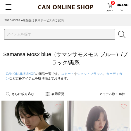
0
BRAND
カート
2026/08/04 ■8/13(木)AM2:00～サイトメンテナンス実施のお知らせ
2026/03/18 ■店舗受け取りサービスのご案内
Samansa Mos2 blue（サマンサモスモス ブルー）/ブ
ラック/黒系
CAN ONLINE SHOP
の商品一覧です。
スカート
や
シャツ・ブラウス
、
カーディガ
ン
など定番アイテムを取り揃えております。
さらに絞り込む
表示変更
アイテム数：
16
件
お気に入り