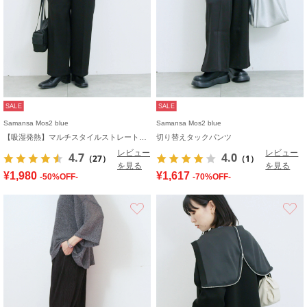
SALE
SALE
Samansa Mos2 blue
Samansa Mos2 blue
【吸湿発熱】マルチスタイルストレートパンツ
切り替えタックパンツ
レビュー
レビュー
4.7
4.0
（27）
（1）
を見る
を見る
¥1,980
¥1,617
-50%OFF-
-70%OFF-
お気に入り