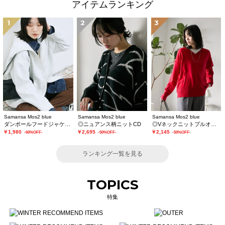
アイテムランキング
1
2
3
Samansa Mos2 blue
Samansa Mos2 blue
Samansa Mos2 blue
ダンボールフードジャケット
◎ニュアンス柄ニットCD
◎Vネックニットプルオーバー
￥1,980
￥2,695
￥2,145
-60%OFF-
-50%OFF-
-50%OFF-
ランキング一覧を見る
TOPICS
特集