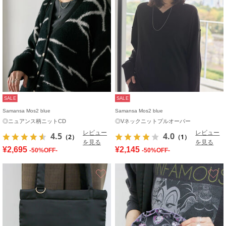
SALE
SALE
Samansa Mos2 blue
Samansa Mos2 blue
◎ニュアンス柄ニットCD
◎Vネックニットプルオーバー
レビュー
レビュー
4.5
4.0
（2）
（1）
を見る
を見る
¥2,695
¥2,145
-50%OFF-
-50%OFF-
お気に入り