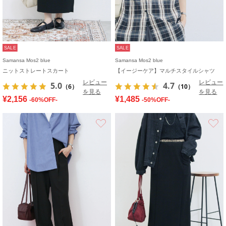
SALE
SALE
Samansa Mos2 blue
Samansa Mos2 blue
ニットストレートスカート
【イージーケア】マルチスタイルシャツ
レビュー
レビュー
5.0
4.7
（6）
（10）
を見る
を見る
¥2,156
¥1,485
-60%OFF-
-50%OFF-
お気に入り