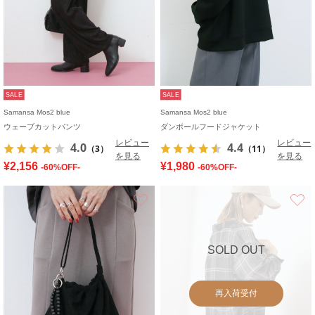
SALE
SALE
Samansa Mos2 blue
Samansa Mos2 blue
ウェーブカットパンツ
ダンボールフードジャケット
レビュー
レビュー
4.0
4.4
（3）
（11）
を見る
を見る
¥2,156
¥1,980
-60%OFF-
-60%OFF-
お気に入り
SOLD OUT
再入荷受付