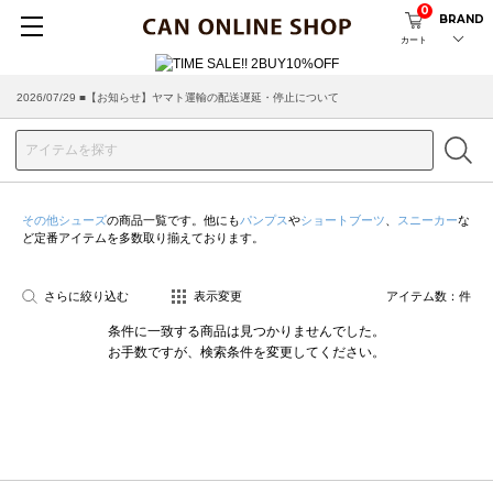
0
BRAND
カート
2026/07/29 ■【お知らせ】ヤマト運輸の配送遅延・停止について
その他シューズ
の商品一覧です。他にも
パンプス
や
ショートブーツ
、
スニーカー
な
ど定番アイテムを多数取り揃えております。
さらに絞り込む
表示変更
アイテム数：
件
条件に一致する商品は見つかりませんでした。
お手数ですが、検索条件を変更してください。