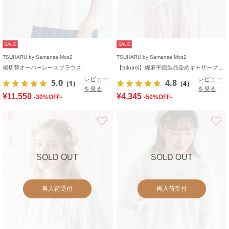
SALE
SALE
TSUHARU by Samansa Mos2
TSUHARU by Samansa Mos2
裾切替オーバーレースブラウス
【tukuroi】綿麻平織製品染めギャザーブラウス
レビュー
レビュー
5.0
4.8
（1）
（4）
を見る
を見る
¥11,550
¥4,345
-30%OFF-
-50%OFF-
お気に入り
SOLD OUT
SOLD OUT
再入荷受付
再入荷受付