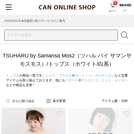
0
BRAND
カート
2026/03/18 ■店舗受け取りサービスのご案内
TSUHARU by Samansa Mos2（ツハル バイ サマンサ
モスモス）/トップス（ホワイト/白系）
トップス
の商品一覧です。
シャツ・ブラウス
や
カットソー
、
カーディガン
など定番
アイテムを取り揃えております。他にも
スカート
や
ワンピース
、
ニット・セーター
などの商品も充実！
さらに絞り込む
表示変更
アイテム数：
15
件
お気に入り