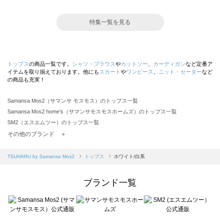
特集一覧を見る
トップス
の商品一覧です。
シャツ・ブラウス
や
カットソー
、
カーディガン
など定番ア
イテムを取り揃えております。他にも
スカート
や
ワンピース
、
ニット・セーター
など
の商品も充実！
Samansa Mos2（サマンサ モスモス）のトップス一覧
Samansa Mos2 home's（サマンサモスモスホームズ）のトップス一覧
SM2（エスエムツー）のトップス一覧
TSUHARU by Samansa Mos2（ツハルバイサマンサモスモス）のトップス一覧
その他のブランド ＋
sm2rhythm（サマンサモスモス リズム）のトップス一覧
Samansa Mos2 blue（サマンサモスモス ブルー）のトップス一覧
TSUHARU by Samansa Mos2
トップス
ホワイト/白系
Samansa Mos2 Lagom（サマンサモスモス ラーゴム）のトップス一覧
ehka sopo（エヘカソポ）のトップス一覧
ブランド一覧
sō4ū（ソウフォーユー）のトップス一覧
Te chichi（テチチ）のトップス一覧
Te chichi CLASSIC（テチチ クラシック）のトップス一覧
Te chichi TERRASSE（テチチ テラス）のトップス一覧