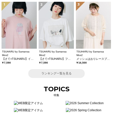
1
2
3
TSUHARU by Samansa
TSUHARU by Samansa
TSUHARU by Samansa
Mos2
Mos2
Mos2
【さて×TSUHARU】イラスト柄プリントTシャツ
【さて×TSUHARU】フォト柄プリントTシャツ
メッシュはおりレースブラウス
￥7,590
￥7,590
￥16,500
ランキング一覧を見る
TOPICS
特集