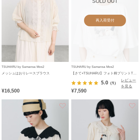
SOLD OUT
再入荷受付
TSUHARU by Samansa Mos2
TSUHARU by Samansa Mos2
メッシュはおりレースブラウス
【さて×TSUHARU】フォト柄プリントTシャツ
レビュー
5.0
（1）
を見る
¥16,500
¥7,590
お気に入り