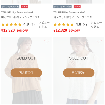
タイムセール対象
SALE
タイムセール対象
SALE
TSUHARU by Samansa Mos2
TSUHARU by Samansa Mos2
胸元フリル部分メッシュブラウス
胸元フリル部分メッシュブラウス
レビュー
レビュー
4.8
4.8
（4）
（4）
を見る
を見る
¥12,320
¥12,320
-30%OFF-
-30%OFF-
お気に入り
SOLD OUT
SOLD OUT
再入荷受付
再入荷受付