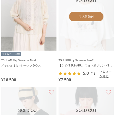
SOLD OUT
再入荷受付
タイムセール対象
TSUHARU by Samansa Mos2
TSUHARU by Samansa Mos2
メッシュはおりレースブラウス
【さて×TSUHARU】フォト柄プリントTシャツ
レビュー
5.0
（1）
を見る
¥16,500
¥7,590
お気に入り
SOLD OUT
SOLD OUT