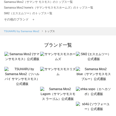
Samansa Mos2（サマンサ モスモス）のトップス一覧
Samansa Mos2 home's（サマンサモスモスホームズ）のトップス一覧
SM2（エスエムツー）のトップス一覧
TSUHARU by Samansa Mos2（ツハルバイサマンサモスモス）のトップス一覧
その他のブランド ＋
sm2rhythm（サマンサモスモス リズム）のトップス一覧
Samansa Mos2 blue（サマンサモスモス ブルー）のトップス一覧
TSUHARU by Samansa Mos2
トップス
Samansa Mos2 Lagom（サマンサモスモス ラーゴム）のトップス一覧
ehka sopo（エヘカソポ）のトップス一覧
ブランド一覧
sō4ū（ソウフォーユー）のトップス一覧
Te chichi（テチチ）のトップス一覧
Te chichi CLASSIC（テチチ クラシック）のトップス一覧
Te chichi TERRASSE（テチチ テラス）のトップス一覧
Lugnoncure（ルノンキュール）のトップス一覧
BETTY'S BLUE（べティーズブルー）のトップス一覧
Wpc.（ワールドパーティー）のトップス一覧