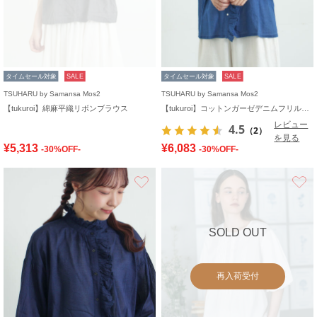
タイムセール対象
SALE
タイムセール対象
SALE
TSUHARU by Samansa Mos2
TSUHARU by Samansa Mos2
【tukuroi】綿麻平織リボンブラウス
【tukuroi】コットンガーゼデニムフリルブラウス
レビュー
4.5
（2）
を見る
¥5,313
¥6,083
-30%OFF-
-30%OFF-
お気に入り
SOLD OUT
再入荷受付