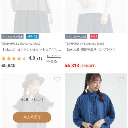
タイムセール対象
WEB限定
タイムセール対象
SALE
TSUHARU by Samansa Mos2
TSUHARU by Samansa Mos2
【tukuroi】コットンシルケット天竺フリルプルオーバー《WEB限定》
【tukuroi】綿麻平織リボンブラウス
レビュー
4.0
（1）
を見る
¥5,940
¥5,313
-30%OFF-
お気に入り
SOLD OUT
再入荷受付