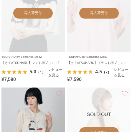
再入荷受付
再入荷受付
TSUHARU by Samansa Mos2
TSUHARU by Samansa Mos2
【さて×TSUHARU】フォト柄プリントTシャツ
【さて×TSUHARU】イラスト柄プリントTシャツ
レビュー
レビュー
5.0
4.5
（1）
（2）
を見る
を見る
¥7,590
¥7,590
お気に入り
SOLD OUT