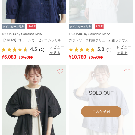
タイムセール対象
SALE
タイムセール対象
SALE
TSUHARU by Samansa Mos2
TSUHARU by Samansa Mos2
【tukuroi】コットンガーゼデニムフリルブラウス
カットワーク刺繍ボリューム袖ブラウス
レビュー
レビュー
4.5
5.0
（2）
（1）
を見る
を見る
¥6,083
¥10,780
-30%OFF-
-30%OFF-
お気に入り
SOLD OUT
再入荷受付