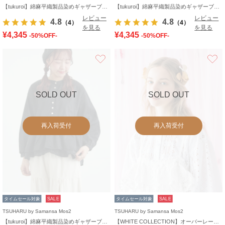
【tukuroi】綿麻平織製品染めギャザーブラウス
【tukuroi】綿麻平織製品染めギャザーブラウス
レビュー
レビュー
4.8
4.8
（4）
（4）
を見る
を見る
¥4,345
¥4,345
-50%OFF-
-50%OFF-
お気に入り
SOLD OUT
SOLD OUT
再入荷受付
再入荷受付
タイムセール対象
SALE
タイムセール対象
SALE
TSUHARU by Samansa Mos2
TSUHARU by Samansa Mos2
【tukuroi】綿麻平織製品染めギャザーブラウス
【WHITE COLLECTION】オーバーレース切替ブラウス