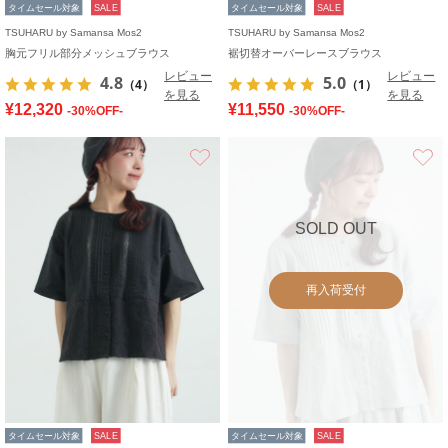
タイムセール対象
SALE
タイムセール対象
SALE
TSUHARU by Samansa Mos2
TSUHARU by Samansa Mos2
胸元フリル部分メッシュブラウス
裾切替オーバーレースブラウス
レビュー
レビュー
4.8
5.0
（4）
（1）
を見る
を見る
¥12,320
¥11,550
-30%OFF-
-30%OFF-
お気に入り
SOLD OUT
再入荷受付
タイムセール対象
SALE
タイムセール対象
SALE