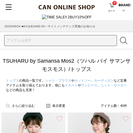
0
BRAND
カート
2026/08/04 ■8/13(木)AM2:00～サイトメンテナンス実施のお知らせ
TSUHARU by Samansa Mos2（ツハル バイ サマンサ
モスモス）/トップス
トップス
の商品一覧です。
シャツ・ブラウス
や
カットソー
、
カーディガン
など定番
アイテムを取り揃えております。他にも
スカート
や
ワンピース
、
ニット・セーター
などの商品も充実！
さらに絞り込む
表示変更
アイテム数：
40
件
お気に入り