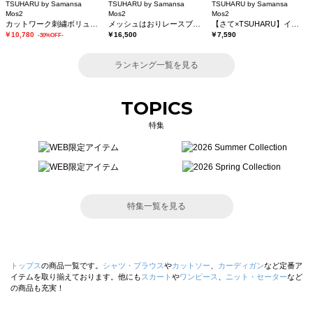
TSUHARU by Samansa
TSUHARU by Samansa
TSUHARU by Samansa
Mos2
Mos2
Mos2
カットワーク刺繍ボリューム袖ブラウス
メッシュはおりレースブラウス
【さて×TSUHARU】イラスト柄プリントTシャツ
￥10,780
￥16,500
￥7,590
-30%OFF-
ランキング一覧を見る
TOPICS
特集
特集一覧を見る
トップス
の商品一覧です。
シャツ・ブラウス
や
カットソー
、
カーディガン
など定番ア
イテムを取り揃えております。他にも
スカート
や
ワンピース
、
ニット・セーター
など
の商品も充実！