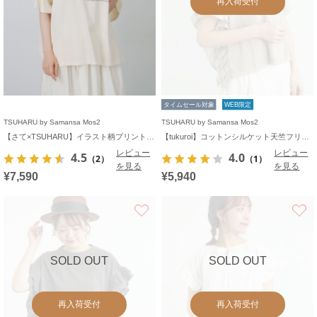
再入荷受付
タイムセール対象
WEB限定
TSUHARU by Samansa Mos2
TSUHARU by Samansa Mos2
【さて×TSUHARU】イラスト柄プリントTシャツ
【tukuroi】コットンシルケット天竺フリルプルオーバー《WEB限定》
レビュー
レビュー
4.5
4.0
（2）
（1）
を見る
を見る
¥7,590
¥5,940
お気に入り
SOLD OUT
SOLD OUT
再入荷受付
再入荷受付