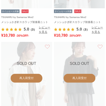
タイムセール対象
SALE
タイムセール対象
SALE
TSUHARU by Samansa Mos2
TSUHARU by Samansa Mos2
メッシュかぎ針スカラップ前後着ニット
メッシュかぎ針スカラップ前後着ニット
レビュー
レビュー
5.0
5.0
（3）
（3）
を見る
を見る
¥10,780
¥10,780
-30%OFF-
-30%OFF-
お気に入り
SOLD OUT
SOLD OUT
再入荷受付
再入荷受付