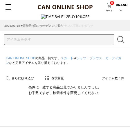
0
BRAND
カート
2026/08/04 ■8/13(木)AM2:00～サイトメンテナンス実施のお知らせ
2026/03/18 ■店舗受け取りサービスのご案内
CAN ONLINE SHOP
の商品一覧です。
スカート
や
シャツ・ブラウス
、
カーディガ
ン
など定番アイテムを取り揃えております。
さらに絞り込む
表示変更
アイテム数：
件
条件に一致する商品は見つかりませんでした。
お手数ですが、検索条件を変更してください。