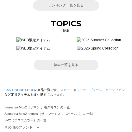
ランキング一覧を見る
TOPICS
特集
特集一覧を見る
CAN ONLINE SHOP
の商品一覧です。
スカート
や
シャツ・ブラウス
、
カーディガン
など定番アイテムを取り揃えております。
Samansa Mos2（サマンサ モスモス）の一覧
Samansa Mos2 home's（サマンサモスモスホームズ）の一覧
SM2（エスエムツー）の一覧
TSUHARU by Samansa Mos2（ツハルバイサマンサモスモス）の一覧
その他のブランド ＋