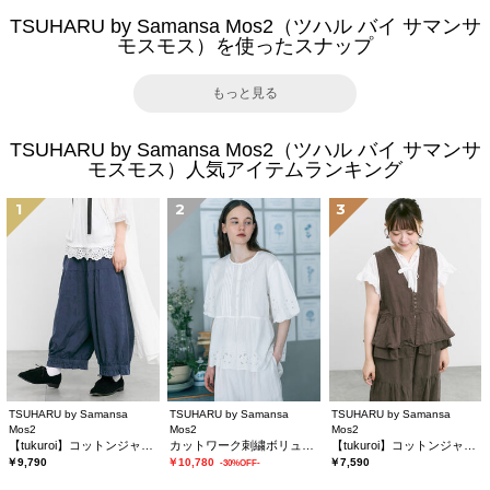
TSUHARU by Samansa Mos2（ツハル バイ サマンサ
モスモス）を使ったスナップ
もっと見る
TSUHARU by Samansa Mos2（ツハル バイ サマンサ
モスモス）人気アイテムランキング
1
2
3
TSUHARU by Samansa
TSUHARU by Samansa
TSUHARU by Samansa
Mos2
Mos2
Mos2
【tukuroi】コットンジャカード製品染め裾フリルパンツ《WEB限定》
カットワーク刺繍ボリューム袖ブラウス
【tukuroi】コットンジャカード製品染めベスト《WEB限定》
￥9,790
￥10,780
￥7,590
-30%OFF-