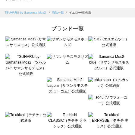
sm2rhythm（サマンサモスモス リズム）の一覧
Samansa Mos2 blue（サマンサモスモス ブルー）の一覧
TSUHARU by Samansa Mos2
商品一覧
イエロー/黄色系
Samansa Mos2 Lagom（サマンサモスモス ラーゴム）の一覧
ehka sopo（エヘカソポ）の一覧
ブランド一覧
sō4ū（ソウフォーユー）の一覧
Te chichi（テチチ）の一覧
Te chichi CLASSIC（テチチ クラシック）の一覧
Te chichi TERRASSE（テチチ テラス）の一覧
Lugnoncure（ルノンキュール）の一覧
BETTY'S BLUE（べティーズブルー）の一覧
Wpc.（ワールドパーティー）の一覧