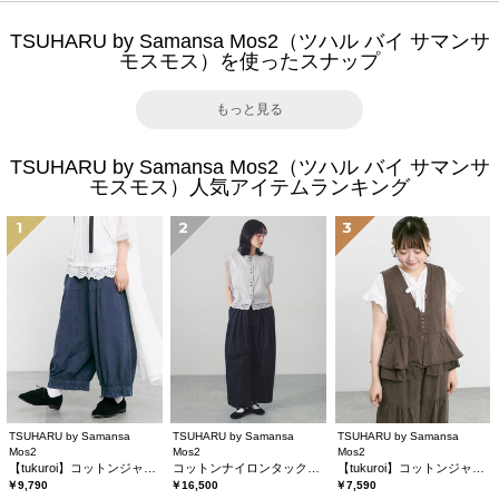
TSUHARU by Samansa Mos2（ツハル バイ サマンサ
モスモス）を使ったスナップ
もっと見る
TSUHARU by Samansa Mos2（ツハル バイ サマンサ
モスモス）人気アイテムランキング
1
2
3
TSUHARU by Samansa
TSUHARU by Samansa
TSUHARU by Samansa
Mos2
Mos2
Mos2
【tukuroi】コットンジャカード製品染め裾フリルパンツ《WEB限定》
コットンナイロンタックパンツ
【tukuroi】コットンジャカード製品染めベスト《WEB限定》
￥9,790
￥16,500
￥7,590