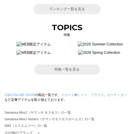
ランキング一覧を見る
TOPICS
特集
特集一覧を見る
CAN ONLINE SHOP
の商品一覧です。
スカート
や
シャツ・ブラウス
、
カーディガン
など定番アイテムを取り揃えております。
Samansa Mos2（サマンサ モスモス）の一覧
Samansa Mos2 home's（サマンサモスモスホームズ）の一覧
SM2（エスエムツー）の一覧
TSUHARU by Samansa Mos2（ツハルバイサマンサモスモス）の一覧
その他のブランド ＋