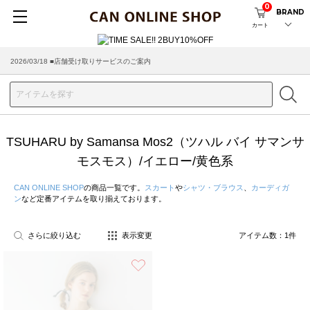
0
BRAND
カート
2026/03/18 ■店舗受け取りサービスのご案内
TSUHARU by Samansa Mos2（ツハル バイ サマンサ
モスモス）/イエロー/黄色系
CAN ONLINE SHOP
の商品一覧です。
スカート
や
シャツ・ブラウス
、
カーディガ
ン
など定番アイテムを取り揃えております。
さらに絞り込む
表示変更
アイテム数：
1
件
お気に入り