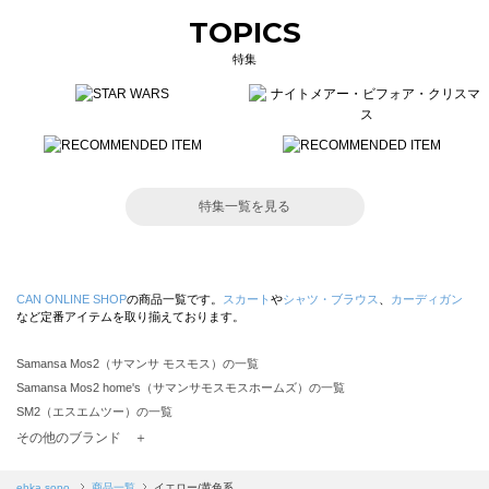
TOPICS
特集
特集一覧を見る
CAN ONLINE SHOP
の商品一覧です。
スカート
や
シャツ・ブラウス
、
カーディガン
など定番アイテムを取り揃えております。
Samansa Mos2（サマンサ モスモス）の一覧
Samansa Mos2 home's（サマンサモスモスホームズ）の一覧
SM2（エスエムツー）の一覧
TSUHARU by Samansa Mos2（ツハルバイサマンサモスモス）の一覧
その他のブランド ＋
sm2rhythm（サマンサモスモス リズム）の一覧
Samansa Mos2 blue（サマンサモスモス ブルー）の一覧
ehka sopo
商品一覧
イエロー/黄色系