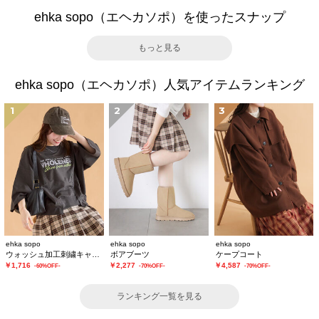
ehka sopo（エヘカソポ）を使ったスナップ
もっと見る
ehka sopo（エヘカソポ）人気アイテムランキング
1
2
3
ehka sopo
ehka sopo
ehka sopo
ウォッシュ加工刺繍キャップ
ボアブーツ
ケープコート
￥1,716
￥2,277
￥4,587
-60%OFF-
-70%OFF-
-70%OFF-
ランキング一覧を見る