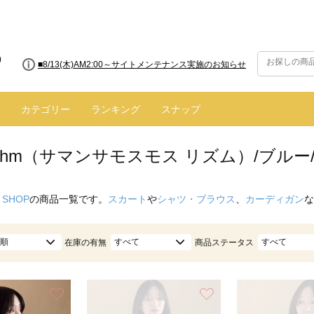
■8/13(木)AM2:00～サイトメンテナンス実施のお知らせ
■【お知らせ】ヤマト運輸の配送遅延・停止について
カテゴリー
ランキング
スナップ
hythm（サマンサモスモス リズム）/ブルー
 SHOP
の商品一覧です。
スカート
や
シャツ・ブラウス
、
カーディガン
な
順
すべて
すべて
在庫の有無
商品ステータス
お気に入り
お気に入り