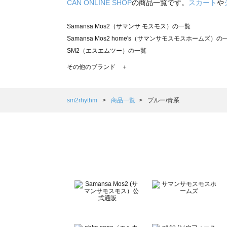
CAN ONLINE SHOP
の商品一覧です。
スカート
や
Samansa Mos2（サマンサ モスモス）の一覧
Samansa Mos2 home's（サマンサモスモスホームズ）の
SM2（エスエムツー）の一覧
TSUHARU by Samansa Mos2（ツハルバイサマンサモ
その他のブランド ＋
sm2rhythm（サマンサモスモス リズム）の一覧
Samansa Mos2 blue（サマンサモスモス ブルー）の一覧
Samansa Mos2 Lagom（サマンサモスモス ラーゴム）の
sm2rhythm
商品一覧
ブルー/青系
ehka sopo（エヘカソポ）の一覧
sō4ū（ソウフォーユー）の一覧
Te chichi（テチチ）の一覧
Te chichi CLASSIC（テチチ クラシック）の一覧
Te chichi TERRASSE（テチチ テラス）の一覧
Lugnoncure（ルノンキュール）の一覧
BETTY'S BLUE（べティーズブルー）の一覧
Wpc.（ワールドパーティー）の一覧