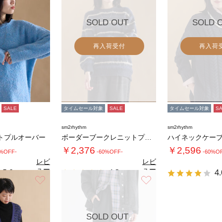
SOLD OUT
SOLD 
再入荷受付
再入荷
SALE
タイムセール対象
SALE
タイムセール対象
S
sm2rhythm
sm2rhythm
トプルオーバー
ボーダーブークレニットプルオーバー
￥2,376
￥2,596
0%OFF-
-60%OFF-
-60%O
レビ
レビ
ュー
ュー
5.0
4.3
4.
（1）
（3）
を見
を見
お気に入り
お気に入り
る
る
SOLD OUT