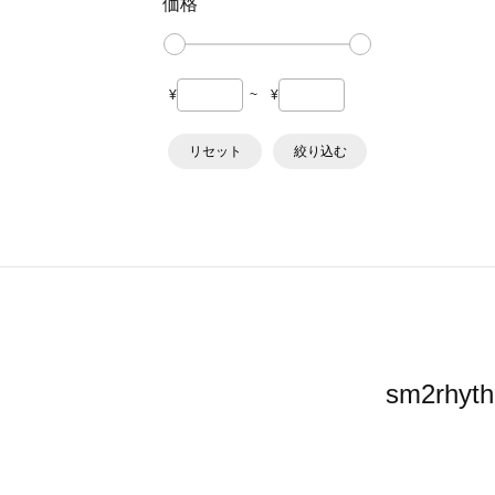
価格
¥
~
¥
リセット
絞り込む
sm2r