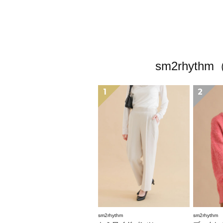
sm2rhy
1
2
sm2rhythm
sm2rhythm