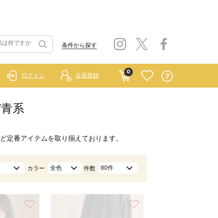
条件から探す
0
ログイン
会員登録
/青系
ど定番アイテムを取り揃えております。
全色
80件
カラー
件数
お気に入り
お気に入り