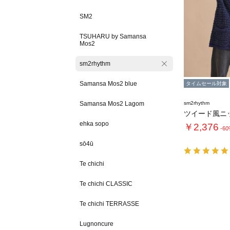
SM2
TSUHARU by Samansa
Mos2
sm2rhythm
Samansa Mos2 blue
タイムセール対象
Samansa Mos2 Lagom
sm2rhythm
ツイード風ニ
ehka sopo
￥2,376
-6
sō4ū
Te chichi
Te chichi CLASSIC
Te chichi TERRASSE
Lugnoncure