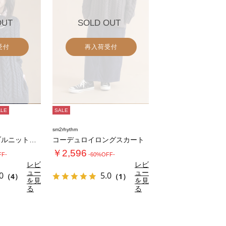
OUT
SOLD OUT
受付
再入荷受付
ALE
SALE
sm2rhythm
ハイネックケーブルニットプルオーバー
コーデュロイロングスカート
￥2,596
FF-
-60%OFF-
レビ
レビ
ュー
ュー
0
5.0
（4）
（1）
を見
を見
る
る