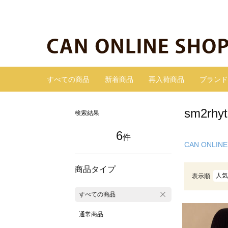
すべての商品
新着商品
再入荷商品
ブランド
sm2r
検索結果
6
件
CAN ONLINE
商品タイプ
人気
表示順
すべての商品
通常商品