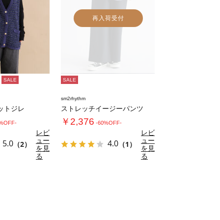
再入荷受付
SALE
SALE
sm2rhythm
ットジレ
ストレッチイージーパンツ
￥2,376
0%OFF-
-60%OFF-
レビ
レビ
ュー
ュー
5.0
4.0
（2）
（1）
を見
を見
る
る