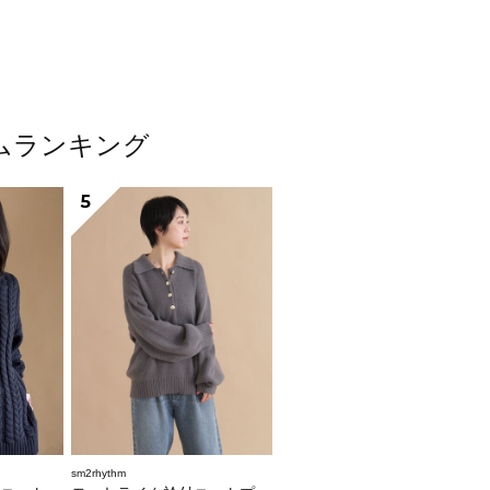
テムランキング
5
sm2rhythm