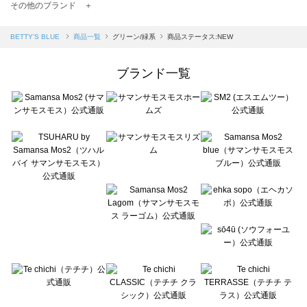
TSUHARU by Samansa Mos2（ツハルバイサマンサモスモス）の一覧
その他のブランド ＋
sm2rhythm（サマンサモスモス リズム）の一覧
Samansa Mos2 blue（サマンサモスモス ブルー）の一覧
BETTY'S BLUE
商品一覧
グリーン/緑系
商品ステータス:NEW
Samansa Mos2 Lagom（サマンサモスモス ラーゴム）の一覧
ehka sopo（エヘカソポ）の一覧
ブランド一覧
sō4ū（ソウフォーユー）の一覧
Te chichi（テチチ）の一覧
Te chichi CLASSIC（テチチ クラシック）の一覧
Te chichi TERRASSE（テチチ テラス）の一覧
Lugnoncure（ルノンキュール）の一覧
BETTY'S BLUE（べティーズブルー）の一覧
Wpc.（ワールドパーティー）の一覧