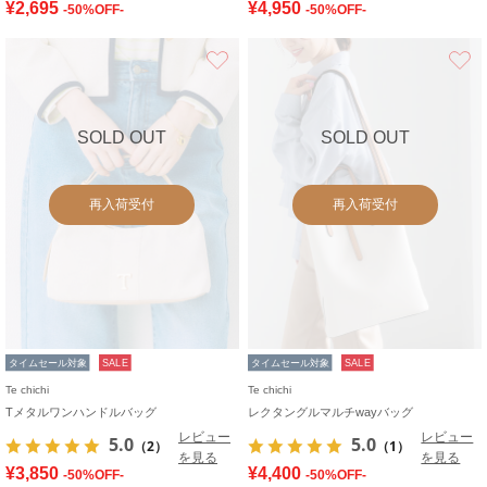
¥2,695
¥4,950
-50%OFF-
-50%OFF-
お気に入り
SOLD OUT
SOLD OUT
再入荷受付
再入荷受付
タイムセール対象
SALE
タイムセール対象
SALE
Te chichi
Te chichi
Tメタルワンハンドルバッグ
レクタングルマルチwayバッグ
レビュー
レビュー
5.0
5.0
（2）
（1）
を見る
を見る
¥3,850
¥4,400
-50%OFF-
-50%OFF-