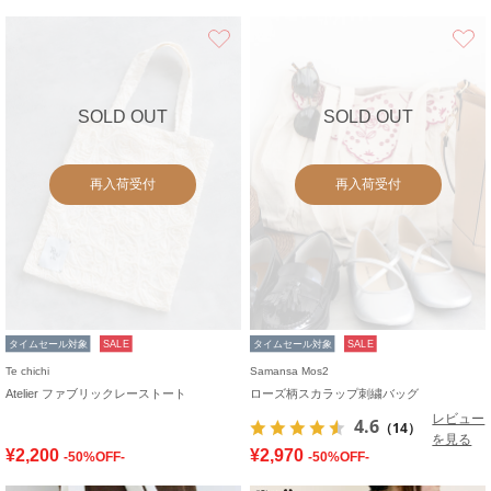
お気に入り
SOLD OUT
SOLD OUT
再入荷受付
再入荷受付
タイムセール対象
SALE
タイムセール対象
SALE
Te chichi
Samansa Mos2
Atelier ファブリックレーストート
ローズ柄スカラップ刺繍バッグ
レビュー
4.6
（14）
を見る
¥2,200
¥2,970
-50%OFF-
-50%OFF-