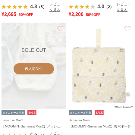
レビュー
レビュー
4.8
4.0
（5）
（2）
を見る
を見る
¥2,695
¥2,200
-50%OFF-
-50%OFF-
お気に入り
SOLD OUT
再入荷受付
タイムセール対象
SALE
タイムセール対象
SALE
Samansa Mos2
Samansa Mos2
【MOOMIN×Samansa Mos2】メッシュポーチ
【MOOMIN×Samansa Mos2】撥水ポーチ
レビュー