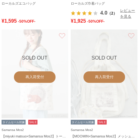
ローカルズエコバッグ
ローカルズ巾着バッグ
レビュー
4.0
（2）
を見る
¥1,595
¥1,925
-50%OFF-
-50%OFF-
お気に入り
SOLD OUT
SOLD OUT
再入荷受付
再入荷受付
タイムセール対象
SALE
タイムセール対象
SALE
Samansa Mos2
Samansa Mos2
【miyuki matsuo×Samansa Mos2】トートバッグ
【MOOMIN×Samansa Mos2】メッシュバッグ