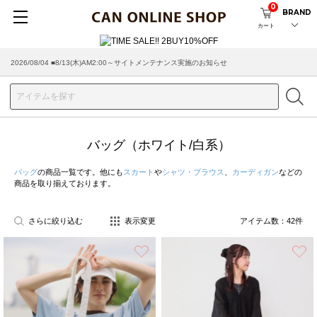
0
BRAND
カート
2026/08/04 ■8/13(木)AM2:00～サイトメンテナンス実施のお知らせ
バッグ（ホワイト/白系）
バッグ
の商品一覧です。他にも
スカート
や
シャツ・ブラウス
、
カーディガン
などの
商品を取り揃えております。
さらに絞り込む
表示変更
アイテム数：
42
件
お気に入り