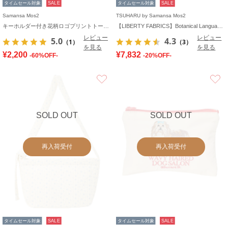
タイムセール対象
SALE
タイムセール対象
SALE
Samansa Mos2
TSUHARU by Samansa Mos2
キーホルダー付き花柄ロゴプリントトートバッグ
【LIBERTY FABRICS】Botanical Language柄トートバッグ
レビュー
レビュー
5.0
4.3
（1）
（3）
を見る
を見る
¥2,200
¥7,832
-60%OFF-
-20%OFF-
お気に入り
SOLD OUT
SOLD OUT
再入荷受付
再入荷受付
タイムセール対象
SALE
タイムセール対象
SALE