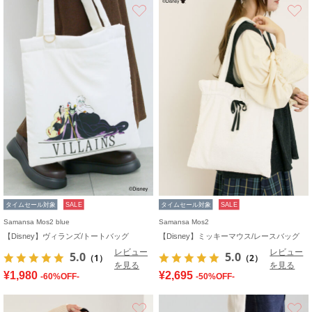
お気に入り
タイムセール対象
SALE
タイムセール対象
SALE
Samansa Mos2 blue
Samansa Mos2
【Disney】ヴィランズ/トートバッグ
【Disney】ミッキーマウス/レースバッグ
レビュー
レビュー
5.0
5.0
（1）
（2）
を見る
を見る
¥1,980
¥2,695
-60%OFF-
-50%OFF-
お気に入り