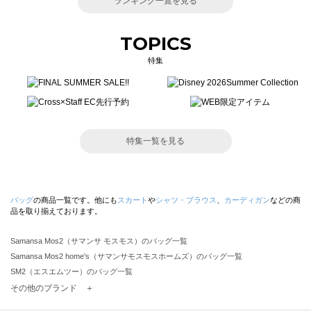
ランキング一覧を見る
TOPICS
特集
特集一覧を見る
バッグ
の商品一覧です。他にも
スカート
や
シャツ・ブラウス
、
カーディガン
などの商
品を取り揃えております。
Samansa Mos2（サマンサ モスモス）のバッグ一覧
Samansa Mos2 home's（サマンサモスモスホームズ）のバッグ一覧
SM2（エスエムツー）のバッグ一覧
TSUHARU by Samansa Mos2（ツハルバイサマンサモスモス）のバッグ一覧
その他のブランド ＋
sm2rhythm（サマンサモスモス リズム）のバッグ一覧