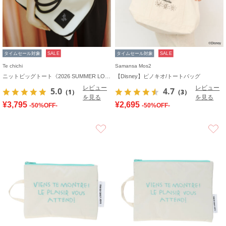
タイムセール対象
SALE
タイムセール対象
SALE
Te chichi
Samansa Mos2
ニットビッグトート《2026 SUMMER LOOK item》
【Disney】ピノキオ/トートバッグ
レビュー
レビュー
5.0
4.7
（1）
（3）
を見る
を見る
¥3,795
¥2,695
-50%OFF-
-50%OFF-
お気に入り