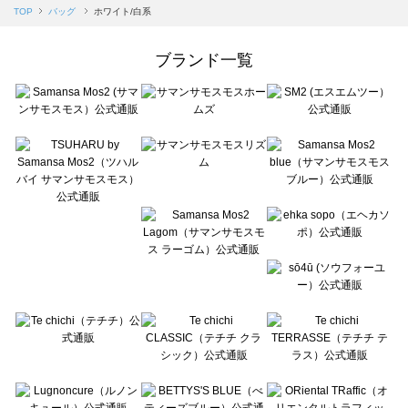
Samansa Mos2 blue（サマンサモスモス ブルー）のバッグ一覧
TOP
バッグ
ホワイト/白系
Samansa Mos2 Lagom（サマンサモスモス ラーゴム）のバッグ一覧
ehka sopo（エヘカソポ）のバッグ一覧
ブランド一覧
sō4ū（ソウフォーユー）のバッグ一覧
Te chichi（テチチ）のバッグ一覧
Te chichi CLASSIC（テチチ クラシック）のバッグ一覧
Te chichi TERRASSE（テチチ テラス）のバッグ一覧
Lugnoncure（ルノンキュール）のバッグ一覧
BETTY'S BLUE（べティーズブルー）のバッグ一覧
Wpc.（ワールドパーティー）のバッグ一覧