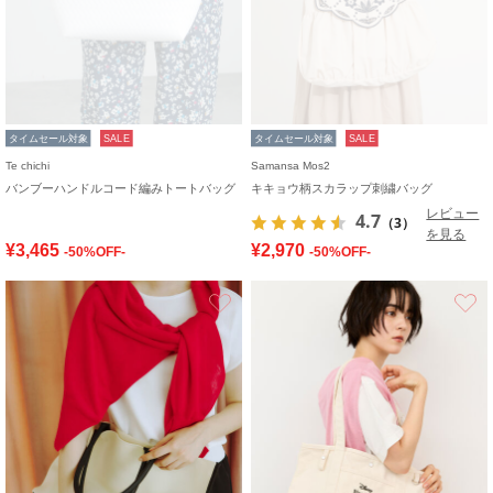
タイムセール対象
SALE
タイムセール対象
SALE
Te chichi
Samansa Mos2
バンブーハンドルコード編みトートバッグ
キキョウ柄スカラップ刺繍バッグ
レビュー
4.7
（3）
を見る
¥3,465
¥2,970
-50%OFF-
-50%OFF-
お気に入り