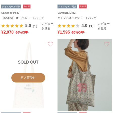
タイムセール対象
SALE
タイムセール対象
SALE
Samansa Mos2
Samansa Mos2
【SA刺繍】オーバルトートバッグ
キャンバスバケツトートバッグ
レビュー
レビュー
5.0
4.0
（1）
（1）
を見る
を見る
¥2,970
¥1,595
-50%OFF-
-50%OFF-
お気に入り
SOLD OUT
再入荷受付