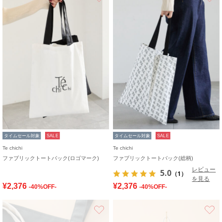
タイムセール対象
SALE
タイムセール対象
SALE
Te chichi
Te chichi
ファブリックトートバック(ロゴマーク)
ファブリックトートバック(総柄)
レビュー
5.0
（1）
を見る
¥2,376
¥2,376
-40%OFF-
-40%OFF-
お気に入り