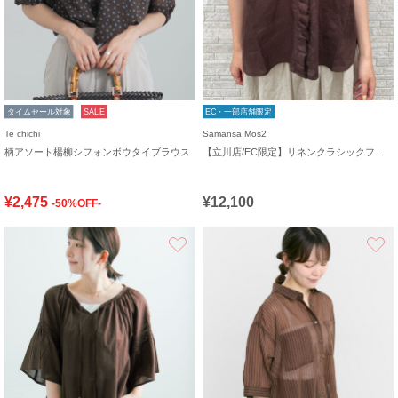
タイムセール対象
SALE
EC・一部店舗限定
Te chichi
Samansa Mos2
柄アソート楊柳シフォンボウタイブラウス
【立川店/EC限定】リネンクラシックフリルブラウス
¥2,475
¥12,100
-50%OFF-
お気に入り