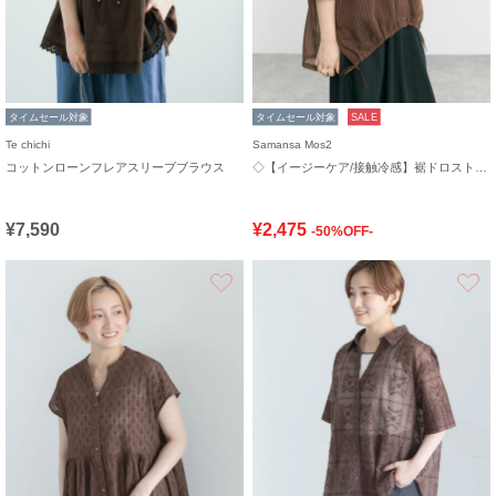
タイムセール対象
タイムセール対象
SALE
Te chichi
Samansa Mos2
コットンローンフレアスリーブブラウス
◇【イージーケア/接触冷感】裾ドロストシャツ
¥7,590
¥2,475
-50%OFF-
お気に入り