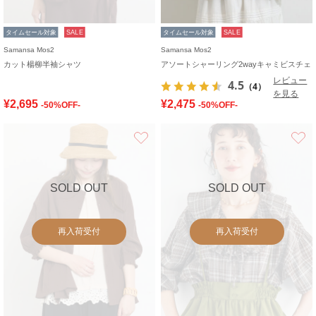
タイムセール対象
SALE
タイムセール対象
SALE
Samansa Mos2
Samansa Mos2
カット楊柳半袖シャツ
アソートシャーリング2wayキャミビスチェ
レビュー
4.5
（4）
を見る
¥2,695
¥2,475
-50%OFF-
-50%OFF-
お気に入り
SOLD OUT
SOLD OUT
再入荷受付
再入荷受付