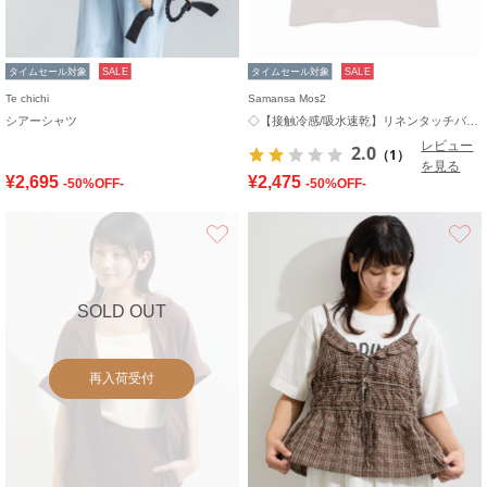
タイムセール対象
SALE
タイムセール対象
SALE
Te chichi
Samansa Mos2
シアーシャツ
◇【接触冷感/吸水速乾】リネンタッチバルーン袖ブラウス
レビュー
2.0
（1）
を見る
¥2,695
¥2,475
-50%OFF-
-50%OFF-
お気に入り
SOLD OUT
再入荷受付