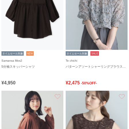
タイムセール対象
NEW
タイムセール対象
SALE
Samansa Mos2
Te chichi
5分袖スキッパーシャツ
パターンアソートシャーリングブラウス《追加生産》
¥4,950
¥2,475
-50%OFF-
お気に入り