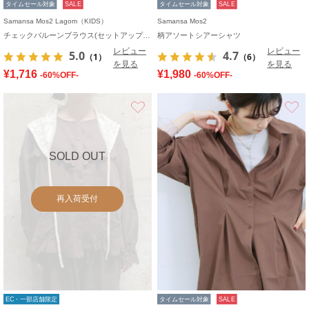
タイムセール対象
SALE
タイムセール対象
SALE
Samansa Mos2 Lagom（KIDS）
Samansa Mos2
チェックバルーンブラウス(セットアップ可)
柄アソートシアーシャツ
レビュー
レビュー
5.0
4.7
（1）
（6）
を見る
を見る
¥1,716
¥1,980
-60%OFF-
-60%OFF-
お気に入り
SOLD OUT
再入荷受付
EC・一部店舗限定
タイムセール対象
SALE