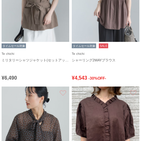
タイムセール対象
タイムセール対象
SALE
Te chichi
Te chichi
ミリタリーシャツジャケット(セットアップ可)
シャーリング2WAYブラウス
¥6,490
¥4,543
-30%OFF-
お気に入り