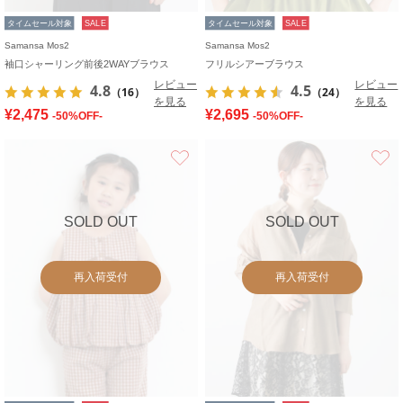
タイムセール対象
SALE
タイムセール対象
SALE
Samansa Mos2
Samansa Mos2
袖口シャーリング前後2WAYブラウス
フリルシアーブラウス
レビュー
レビュー
4.8
4.5
（16）
（24）
を見る
を見る
¥2,475
¥2,695
-50%OFF-
-50%OFF-
お気に入り
SOLD OUT
SOLD OUT
再入荷受付
再入荷受付