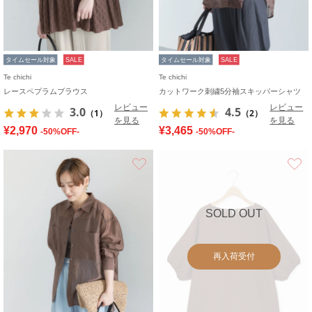
タイムセール対象
SALE
タイムセール対象
SALE
Te chichi
Te chichi
レースペプラムブラウス
カットワーク刺繍5分袖スキッパーシャツ
レビュー
レビュー
3.0
4.5
（1）
（2）
を見る
を見る
¥2,970
¥3,465
-50%OFF-
-50%OFF-
お気に入り
SOLD OUT
再入荷受付