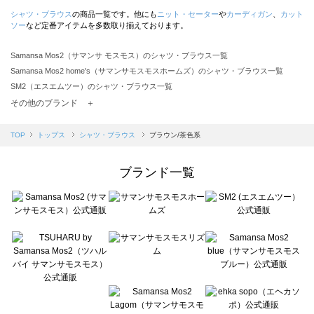
シャツ・ブラウス
の商品一覧です。他にも
ニット・セーター
や
カーディガン
、
カット
ソー
など定番アイテムを多数取り揃えております。
Samansa Mos2（サマンサ モスモス）のシャツ・ブラウス一覧
Samansa Mos2 home's（サマンサモスモスホームズ）のシャツ・ブラウス一覧
SM2（エスエムツー）のシャツ・ブラウス一覧
TSUHARU by Samansa Mos2（ツハルバイサマンサモスモス）のシャツ・ブラウス一覧
その他のブランド ＋
sm2rhythm（サマンサモスモス リズム）のシャツ・ブラウス一覧
Samansa Mos2 blue（サマンサモスモス ブルー）のシャツ・ブラウス一覧
TOP
トップス
シャツ・ブラウス
ブラウン/茶色系
Samansa Mos2 Lagom（サマンサモスモス ラーゴム）のシャツ・ブラウス一覧
ehka sopo（エヘカソポ）のシャツ・ブラウス一覧
ブランド一覧
sō4ū（ソウフォーユー）のシャツ・ブラウス一覧
Te chichi（テチチ）のシャツ・ブラウス一覧
Te chichi CLASSIC（テチチ クラシック）のシャツ・ブラウス一覧
Te chichi TERRASSE（テチチ テラス）のシャツ・ブラウス一覧
Lugnoncure（ルノンキュール）のシャツ・ブラウス一覧
BETTY'S BLUE（べティーズブルー）のシャツ・ブラウス一覧
Wpc.（ワールドパーティー）のシャツ・ブラウス一覧