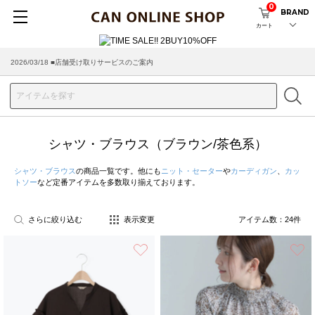
0
BRAND
カート
2026/08/04 ■8/13(木)AM2:00～サイトメンテナンス実施のお知らせ
2026/03/18 ■店舗受け取りサービスのご案内
シャツ・ブラウス（ブラウン/茶色系）
シャツ・ブラウス
の商品一覧です。他にも
ニット・セーター
や
カーディガン
、
カッ
トソー
など定番アイテムを多数取り揃えております。
さらに絞り込む
表示変更
アイテム数：
24
件
お気に入り