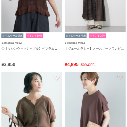
タイムセール対象
ポイント10%
タイムセール対象
ポイント10%
Samansa Mos2
Samansa Mos2
◇【マシンウォッシャブル】ペプラムニットビスチェ
【ヴェールラミー】ノースリーブワンピース
¥3,850
¥4,895
-50%OFF-
お気に入り