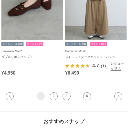
タイムセール対象
ポイント10%
タイムセール対象
ポイント10%
Samansa Mos2
Samansa Mos2
ダブルリボンパンプス
ストレッチタックキュロットパンツ
レビュー
4.7
（3）
を見る
¥4,950
¥6,490
1
2
3
…
6
おすすめスナップ