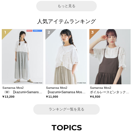
もっと見る
人気アイテムランキング
1
2
3
Samansa Mos2
Samansa Mos2
Samansa Mos2
〈M〉【kazumi×Samansa Mos2】キャミワンピース《WEB限定カラーあり》
【kazumi×Samansa Mos2】レースフリルブラウス
ボイルレースピンタックブラウス
￥13,200
￥11,000
￥6,930
ランキング一覧を見る
TOPICS