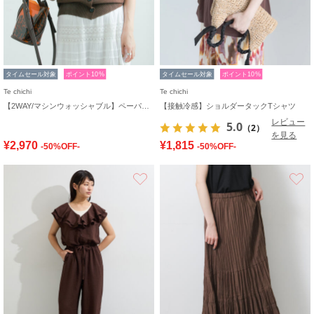
タイムセール対象
ポイント10%
タイムセール対象
ポイント10%
Te chichi
Te chichi
【2WAY/マシンウォッシャブル】ペーパータッチハーフスリーブニット
【接触冷感】ショルダータックTシャツ
レビュー
5.0
（2）
を見る
¥2,970
¥1,815
-50%OFF-
-50%OFF-
お気に入り