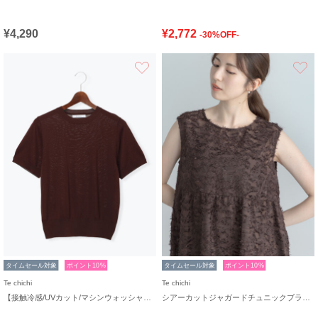
¥4,290
¥2,772
-30%OFF-
お気に入り
タイムセール対象
ポイント10%
タイムセール対象
ポイント10%
Te chichi
Te chichi
【接触冷感/UVカット/マシンウォッシャブル】14G天竺デイリー機能ニットプルオーバー
シアーカットジャガードチュニックブラウス