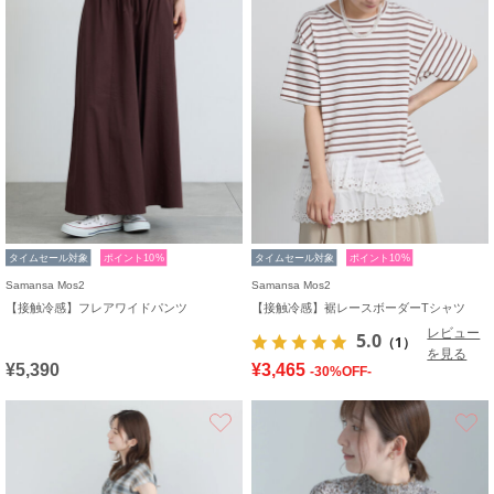
タイムセール対象
ポイント10%
タイムセール対象
ポイント10%
Samansa Mos2
Samansa Mos2
【接触冷感】フレアワイドパンツ
【接触冷感】裾レースボーダーTシャツ
レビュー
5.0
（1）
を見る
¥5,390
¥3,465
-30%OFF-
お気に入り