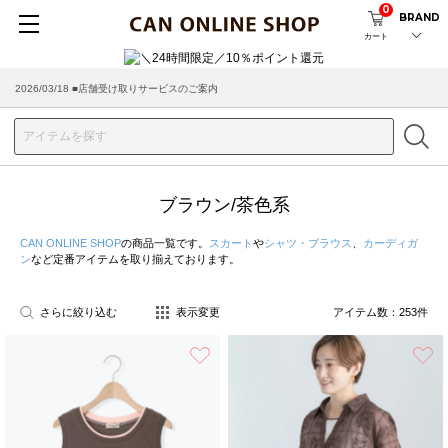
0
BRAND
カート
2026/08/04 ■8/13(木)AM2:00～サイトメンテナンス実施のお知らせ
2026/03/18 ■店舗受け取りサービスのご案内
ブラウン/茶色系
CAN ONLINE SHOP
の商品一覧です。
スカート
や
シャツ・ブラウス
、
カーディガ
ン
など定番アイテムを取り揃えております。
さらに絞り込む
表示変更
アイテム数：
253
件
お気に入り