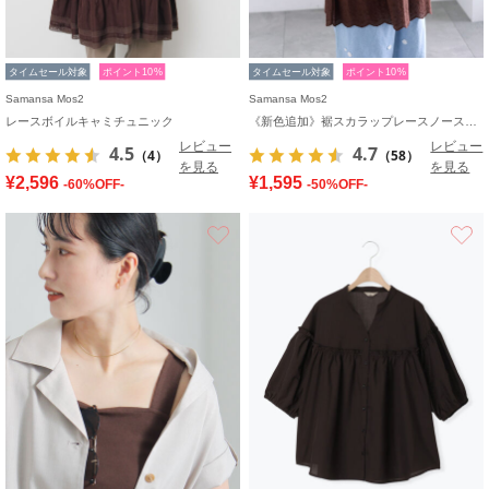
タイムセール対象
ポイント10%
タイムセール対象
ポイント10%
Samansa Mos2
Samansa Mos2
レースボイルキャミチュニック
《新色追加》裾スカラップレースノースリーブインナー
レビュー
レビュー
4.5
4.7
（4）
（58）
を見る
を見る
¥2,596
¥1,595
-60%OFF-
-50%OFF-
お気に入り