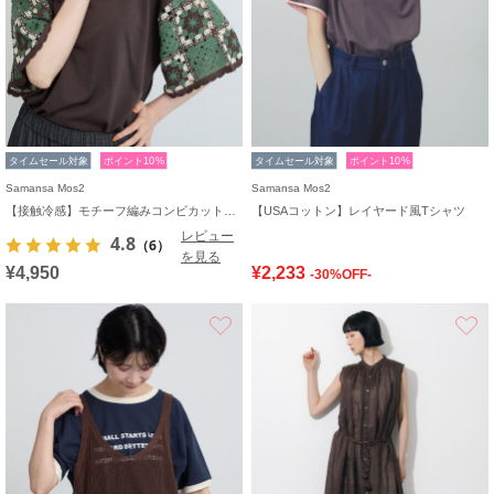
タイムセール対象
ポイント10%
タイムセール対象
ポイント10%
Samansa Mos2
Samansa Mos2
【接触冷感】モチーフ編みコンビカットソー
【USAコットン】レイヤード風Tシャツ
レビュー
4.8
（6）
を見る
¥4,950
¥2,233
-30%OFF-
お気に入り