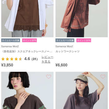
タイムセール対象
ポイント10%
タイムセール対象
ポイント10%
Samansa Mos2
Samansa Mos2
《新色追加》スクエアネックレースノースリーブ【接触冷感】
カットワークシャツ
レビュー
4.6
（31）
を見る
¥3,850
¥6,600
お気に入り