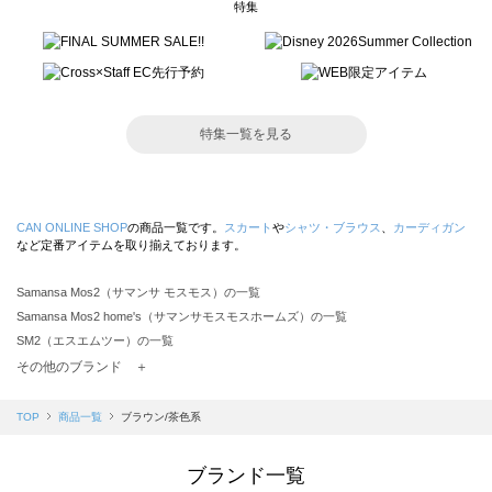
特集
特集一覧を見る
CAN ONLINE SHOP
の商品一覧です。
スカート
や
シャツ・ブラウス
、
カーディガン
など定番アイテムを取り揃えております。
Samansa Mos2（サマンサ モスモス）の一覧
Samansa Mos2 home's（サマンサモスモスホームズ）の一覧
SM2（エスエムツー）の一覧
TSUHARU by Samansa Mos2（ツハルバイサマンサモスモス）の一覧
その他のブランド ＋
sm2rhythm（サマンサモスモス リズム）の一覧
Samansa Mos2 blue（サマンサモスモス ブルー）の一覧
TOP
商品一覧
ブラウン/茶色系
Samansa Mos2 Lagom（サマンサモスモス ラーゴム）の一覧
ehka sopo（エヘカソポ）の一覧
ブランド一覧
sō4ū（ソウフォーユー）の一覧