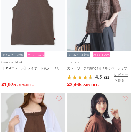
タイムセール対象
ポイント10%
タイムセール対象
ポイント10%
Samansa Mos2
Te chichi
【USAコットン】レイヤード風ノースリ
カットワーク刺繍5分袖スキッパーシャツ
レビュー
4.5
（2）
を見る
¥1,925
¥3,465
-30%OFF-
-50%OFF-
お気に入り