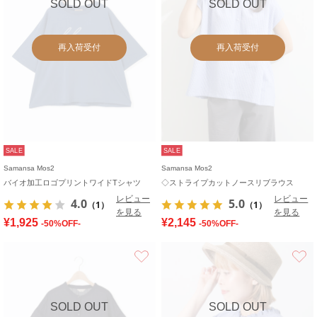
SOLD OUT
SOLD OUT
再入荷受付
再入荷受付
SALE
SALE
Samansa Mos2
Samansa Mos2
バイオ加工ロゴプリントワイドTシャツ
◇ストライプカットノースリブラウス
レビュー
レビュー
4.0
5.0
（1）
（1）
を見る
を見る
¥1,925
¥2,145
-50%OFF-
-50%OFF-
お気に入り
SOLD OUT
SOLD OUT