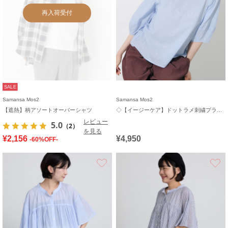
再入荷受付
SALE
Samansa Mos2
Samansa Mos2
【遮熱】柄アソートオーバーシャツ
◇【イージーケア】ドットラメ刺繍ブラウス
レビュー
5.0
（2）
を見る
¥2,156
¥4,950
-60%OFF-
お気に入り