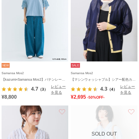
NEW
SALE
Samansa Mos2
Samansa Mos2
【kazumi×Samansa Mos2】バテンレースカットソー《WEB限定カラーあり》
【マシンウォッシャブル】シアー配色カーディガン
レビュー
レビュー
4.7
4.3
（3）
（4）
を見る
を見る
¥8,800
¥2,695
-50%OFF-
お気に入り
SOLD OUT