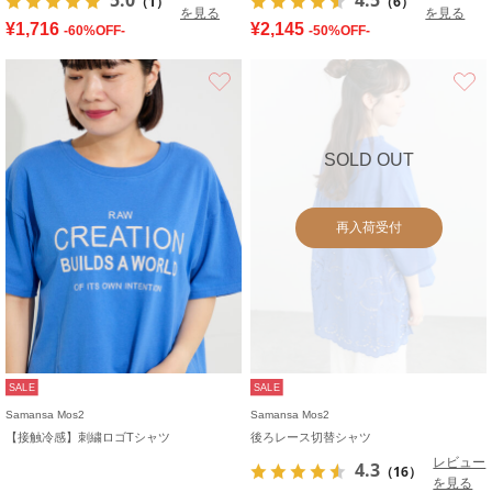
（1）
（6）
を見る
を見る
¥1,716
¥2,145
-60%OFF-
-50%OFF-
お気に入り
SOLD OUT
再入荷受付
SALE
SALE
Samansa Mos2
Samansa Mos2
【接触冷感】刺繍ロゴTシャツ
後ろレース切替シャツ
レビュー
4.3
（16）
を見る