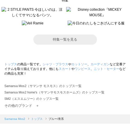
特集
特集一覧を見る
トップス
の商品一覧です。
シャツ・ブラウス
や
カットソー
、
カーディガン
など定番ア
イテムを取り揃えております。他にも
スカート
や
ワンピース
、
ニット・セーター
など
の商品も充実！
Samansa Mos2（サマンサ モスモス）のトップス一覧
Samansa Mos2 home's（サマンサモスモスホームズ）のトップス一覧
SM2（エスエムツー）のトップス一覧
TSUHARU by Samansa Mos2（ツハルバイサマンサモスモス）のトップス一覧
その他のブランド ＋
sm2rhythm（サマンサモスモス リズム）のトップス一覧
Samansa Mos2 blue（サマンサモスモス ブルー）のトップス一覧
Samansa Mos2
トップス
ブルー/青系
Samansa Mos2 Lagom（サマンサモスモス ラーゴム）のトップス一覧