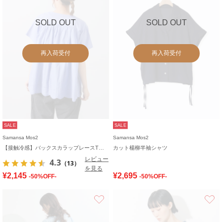
SOLD OUT
SOLD OUT
再入荷受付
再入荷受付
SALE
SALE
Samansa Mos2
Samansa Mos2
【接触冷感】バックスカラップレースTシャツ
カット楊柳半袖シャツ
レビュー
4.3
（13）
を見る
¥2,145
¥2,695
-50%OFF-
-50%OFF-
お気に入り