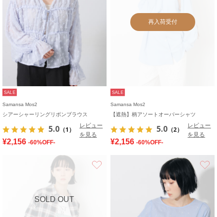
再入荷受付
SALE
SALE
Samansa Mos2
Samansa Mos2
シアーシャーリングリボンブラウス
【遮熱】柄アソートオーバーシャツ
レビュー
レビュー
5.0
5.0
（1）
（2）
を見る
を見る
¥2,156
¥2,156
-60%OFF-
-60%OFF-
お気に入り
SOLD OUT