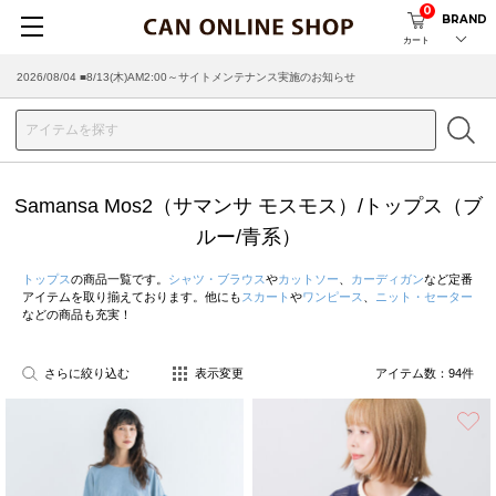
0
BRAND
カート
2026/08/04 ■8/13(木)AM2:00～サイトメンテナンス実施のお知らせ
2026/07/29 ■【お知らせ】ヤマト運輸の配送遅延・停止について
Samansa Mos2（サマンサ モスモス）/トップス（ブ
ルー/青系）
トップス
の商品一覧です。
シャツ・ブラウス
や
カットソー
、
カーディガン
など定番
アイテムを取り揃えております。他にも
スカート
や
ワンピース
、
ニット・セーター
などの商品も充実！
さらに絞り込む
表示変更
アイテム数：
94
件