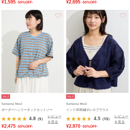
¥1,595
¥2,695
-50%OFF-
-50%OFF-
お気に入り
SALE
SALE
Samansa Mos2
Samansa Mos2
ボーダーヘンリーネックカットソー
インド3D刺繍ボレロブラウス
レビュー
レビュー
4.8
4.5
（5）
（13）
を見る
を見る
¥2,475
¥2,970
-50%OFF-
-50%OFF-