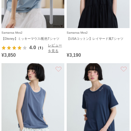
Samansa Mos2
Samansa Mos2
【Disney】ミッキーマウス/配色Tシャツ
【USAコットン】レイヤード風Tシャツ
レビュー
4.0
（1）
を見る
¥3,850
¥3,190
お気に入り