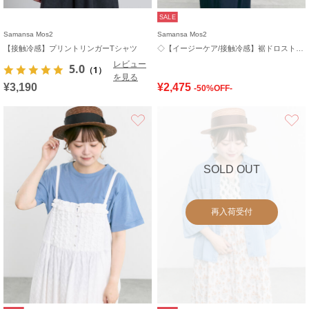
SALE
Samansa Mos2
Samansa Mos2
【接触冷感】プリントリンガーTシャツ
◇【イージーケア/接触冷感】裾ドロストシャツ
レビュー
5.0
（1）
を見る
¥3,190
¥2,475
-50%OFF-
お気に入り
SOLD OUT
再入荷受付