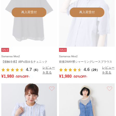
再入荷受付
再入荷受付
SALE
SALE
Samansa Mos2
Samansa Mos2
【接触冷感】綿Pu混ゆるチュニック
前後2WAY襟シャーリングレースブラウス
レビュー
レビュー
4.7
4.6
（6）
（29）
を見る
を見る
¥1,980
¥1,980
-50%OFF-
-50%OFF-
お気に入り