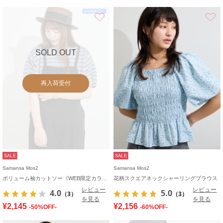
お気に入り
SOLD OUT
再入荷受付
SALE
SALE
Samansa Mos2
Samansa Mos2
ボリューム袖カットソー《WEB限定カラーあり》
花柄スクエアネックシャーリングブラウス
レビュー
レビュー
4.0
5.0
（3）
（3）
を見る
を見る
¥2,145
¥2,156
-50%OFF-
-60%OFF-