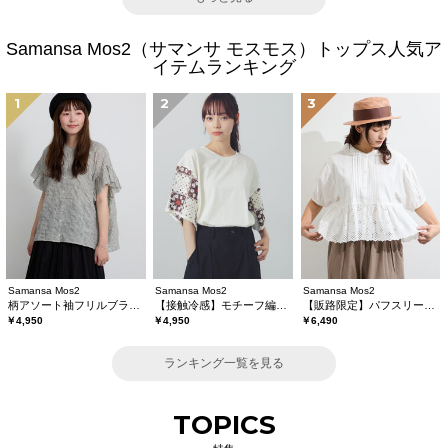
Samansa Mos2（サマンサ モスモス）トップス人気ア
イテムランキング
1
2
3
Samansa Mos2
Samansa Mos2
Samansa Mos2
柄アソート袖フリルブラウス
【接触冷感】モチーフ編みコンビカットソー
【販路限定】パフスリーブレースブラウス
￥4,950
￥4,950
￥6,490
ランキング一覧を見る
TOPICS