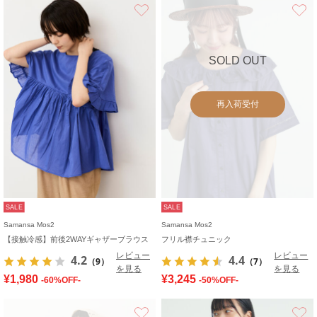
お気に入り
SOLD OUT
再入荷受付
SALE
SALE
Samansa Mos2
Samansa Mos2
【接触冷感】前後2WAYギャザーブラウス
フリル襟チュニック
レビュー
レビュー
4.2
4.4
（9）
（7）
を見る
を見る
¥1,980
¥3,245
-60%OFF-
-50%OFF-
お気に入り