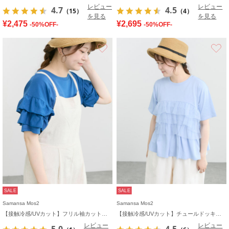
レビュー
レビュー
4.7
4.5
（15）
（4）
を見る
を見る
¥2,475
¥2,695
-50%OFF-
-50%OFF-
お気に入り
SALE
SALE
Samansa Mos2
Samansa Mos2
【接触冷感/UVカット】フリル袖カットソー
【接触冷感/UVカット】チュールドッキングカットソー
レビュー
レビュー
5.0
4.5