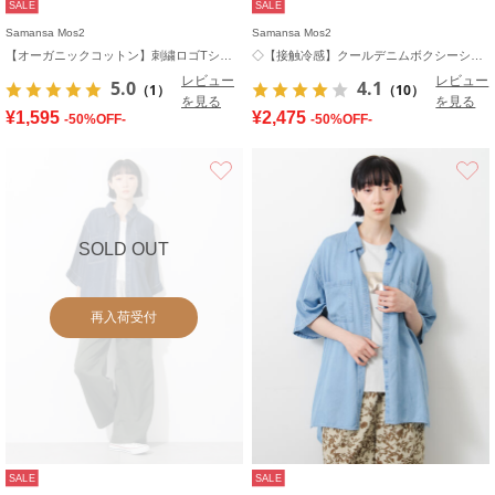
SALE
SALE
Samansa Mos2
Samansa Mos2
【オーガニックコットン】刺繍ロゴTシャツ
◇【接触冷感】クールデニムボクシーシャツ
レビュー
レビュー
5.0
4.1
（1）
（10）
を見る
を見る
¥1,595
¥2,475
-50%OFF-
-50%OFF-
お気に入り
SOLD OUT
再入荷受付
SALE
SALE