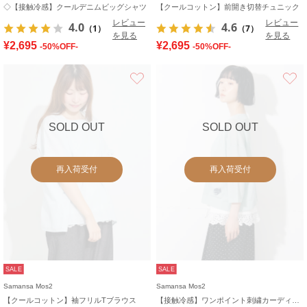
◇【接触冷感】クールデニムビッグシャツ
【クールコットン】前開き切替チュニック
レビュー
レビュー
4.0
4.6
（1）
（7）
を見る
を見る
¥2,695
¥2,695
-50%OFF-
-50%OFF-
お気に入り
SOLD OUT
SOLD OUT
再入荷受付
再入荷受付
SALE
SALE
Samansa Mos2
Samansa Mos2
【クールコットン】袖フリルTブラウス
【接触冷感】ワンポイント刺繍カーディガン