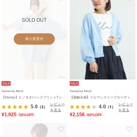
SOLD OUT
再入荷受付
SALE
SALE
Samansa Mos2
Samansa Mos2
【Disney】ピノキオ/バックプリントTシャツ
【接触冷感】ドルマンスリーブカーディガン
レビュー
レビュー
5.0
4.0
（3）
（1）
を見る
を見る
¥1,925
¥2,156
-50%OFF-
-60%OFF-
お気に入り