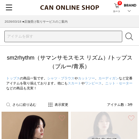
0
BRAND
カート
2026/03/18 ■店舗受け取りサービスのご案内
sm2rhythm（サマンサモスモス リズム）/トップス
（ブルー/青系）
トップス
の商品一覧です。
シャツ・ブラウス
や
カットソー
、
カーディガン
など定番
アイテムを取り揃えております。他にも
スカート
や
ワンピース
、
ニット・セーター
などの商品も充実！
さらに絞り込む
表示変更
アイテム数：
3
件
お気に入り