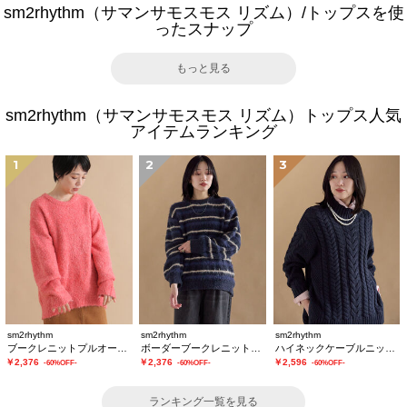
sm2rhythm（サマンサモスモス リズム）/トップスを使
ったスナップ
もっと見る
sm2rhythm（サマンサモスモス リズム）トップス人気
アイテムランキング
1
2
3
sm2rhythm
sm2rhythm
sm2rhythm
ブークレニットプルオーバー
ボーダーブークレニットプルオーバー
ハイネックケーブルニットプルオーバー
￥2,376
￥2,376
￥2,596
-60%OFF-
-60%OFF-
-60%OFF-
ランキング一覧を見る