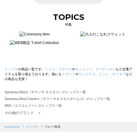
TOPICS
特集
トップス
の商品一覧です。
シャツ・ブラウス
や
カットソー
、
カーディガン
など定番ア
イテムを取り揃えております。他にも
スカート
や
ワンピース
、
ニット・セーター
など
の商品も充実！
Samansa Mos2（サマンサ モスモス）のトップス一覧
Samansa Mos2 home's（サマンサモスモスホームズ）のトップス一覧
SM2（エスエムツー）のトップス一覧
TSUHARU by Samansa Mos2（ツハルバイサマンサモスモス）のトップス一覧
その他のブランド ＋
sm2rhythm（サマンサモスモス リズム）のトップス一覧
Samansa Mos2 blue（サマンサモスモス ブルー）のトップス一覧
sm2rhythm
トップス
ブルー/青系
Samansa Mos2 Lagom（サマンサモスモス ラーゴム）のトップス一覧